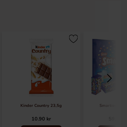
Kinder Country 23,5g
Smarties Mini
10.90 kr
59.90 k