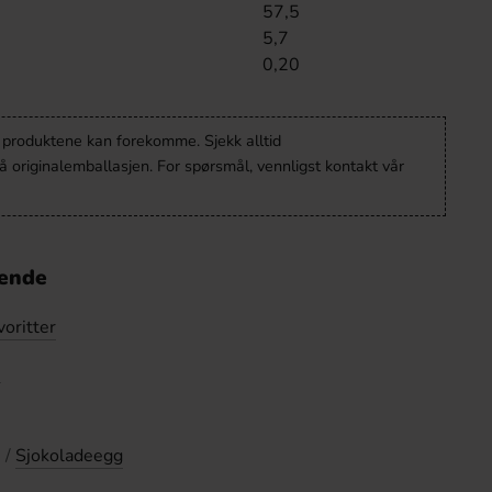
57,5
5,7
0,20
v produktene kan forekomme. Sjekk alltid
 originalemballasjen. For spørsmål, vennligst kontakt vår
nende
voritter
e
 /
Sjokoladeegg