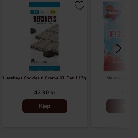
Hersheys Cookies n Creme XL Bar 113g
Malaco Fizzyp
42.90 kr
16.91 k
Kjøp
Kjøp