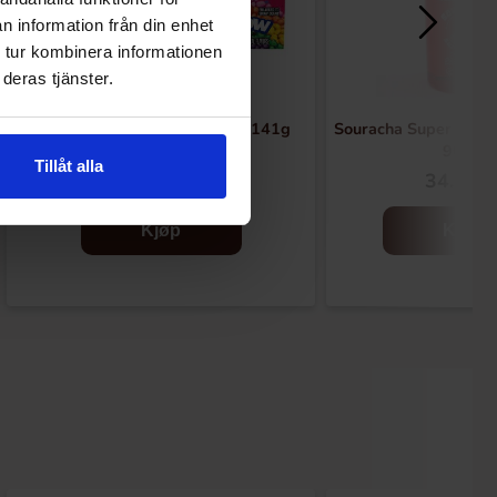
n information från din enhet
 tur kombinera informationen
deras tjänster.
Nerds Rainbow Video Boxes 141g
Souracha Super Sour
90ml
Tillåt alla
38.90 kr
34.90 k
Kjøp
Kjøp