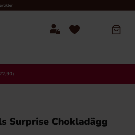
rtikler
22,90)
×
s Surprise Chokladägg