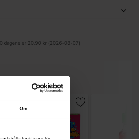
tte produktet har ingen anmeldelser
 30 dagene er 20.90 kr (2026-08-07)
Om
andahålla funktioner för