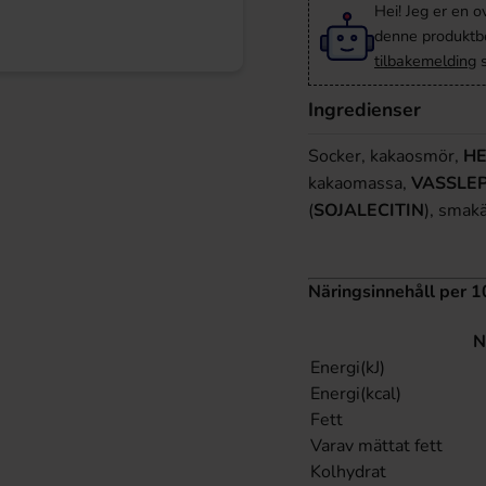
Hei! Jeg er en o
denne produktbes
tilbakemelding
s
Ingredienser
Socker, kakaosmör,
HE
kakaomassa,
VASSLE
(
SOJALECITIN
), sma
Näringsinnehåll per 1
N
Energi(kJ)
Energi(kcal)
Fett
Varav mättat fett
Kolhydrat