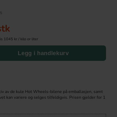
5
stk
 1045 kr / kilo or liter
Legg i handlekurv
Popcornkrydda Sour Cream 40g
Red Bull Green Dra
46.90 kr
38.90 k
v av de kule Hot Wheels-bilene på emballasjen, samt
vet kan variere og selges tilfeldigvis. Prisen gjelder for 1
Köp
Köp