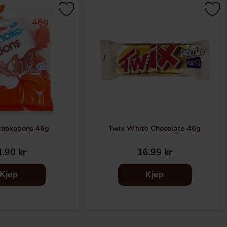
chokobons 46g
Twix White Chocolate 46g
.90 kr
16.99 kr
Kjøp
Kjøp