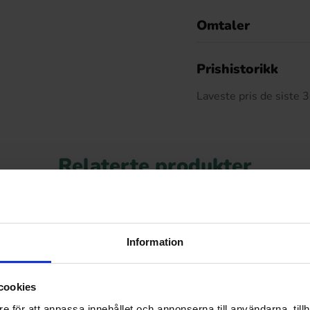
Omtaler
De
Prishistorikk
Laveste pris de siste
Relaterte produkter
Information
cookies
e för att anpassa innehållet och annonserna till användarna, tillh