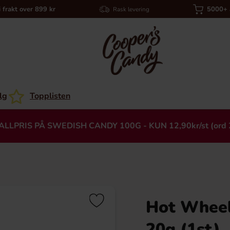
i frakt over 899 kr
5000+ a
Rask levering
lg
Topplisten
ALLPRIS PÅ SWEDISH CANDY 100G - KUN 12,90kr/st (ord 
Hot Wheel
Heading
20g (1st)