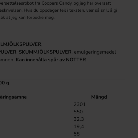
versettelsesrobot fra Coopers Candy, og jeg har oversatt
krivelsen. Hvis du oppdager feil i teksten, vær så snill å gi
lik at jeg kan forbedre meg.
LMJÖLKSPULVER
,
PULVER
,
SKUMMJÖLKSPULVER
, emulgeringsmedel
kämnen.
Kan innehålla spår av
NÖTTER
.
00 g
äringsämne
Mängd
2301
550
32,3
19,4
58