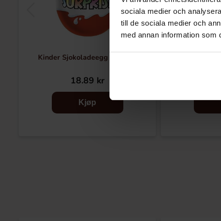
sociala medier och analysera 
till de sociala medier och a
med annan information som du 
Kinder Sjokoladeegg 1-p 20g
Hello Kitty Sur
18.89 kr
22
Kjøp