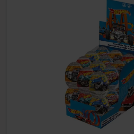
Marabou Twist 300g
OLW Cheez Do
119.90 kr
69
Köp
Köp