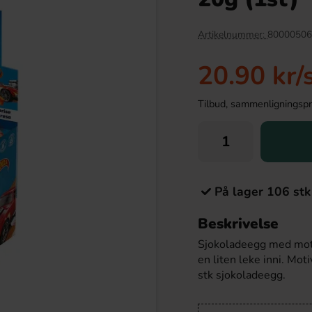
Artikelnummer:
80000506
20.90 kr
/
Tilbud, sammenligningspris
På lager 106 stk
odles Maxibag 450g
Dave & Jons Dadler Sour Cola 125g
Beskrivelse
.90 kr
34.90 kr
Sjokoladeegg med moti
en liten leke inni. Moti
Köp
stk sjokoladeegg.