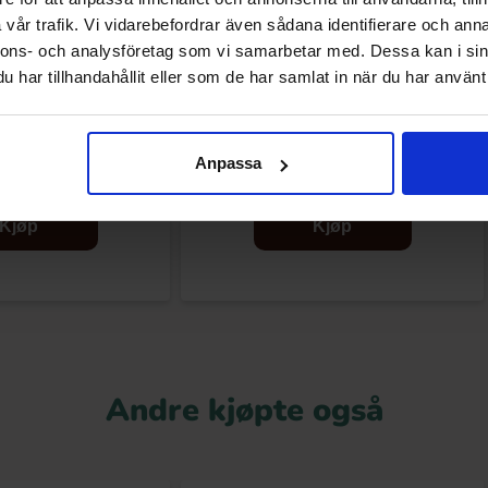
vår trafik. Vi vidarebefordrar även sådana identifierare och anna
nnons- och analysföretag som vi samarbetar med. Dessa kan i sin
har tillhandahållit eller som de har samlat in när du har använt 
prise Chokladägg 20g
Pippi Långstrump Chokladägg 20g
(1st)
Anpassa
.90 kr
20.90 kr
Kjøp
Kjøp
Andre kjøpte også