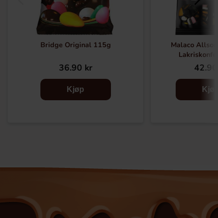
Bridge Original 115g
Malaco Allsor
Lakriskonfe
36.90 kr
42.90
Kjøp
Kjø