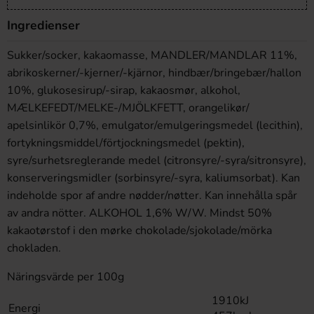
Ingredienser
Sukker/socker, kakaomasse, MANDLER/MANDLAR 11%,
abrikoskerner/-kjerner/-kjärnor, hindbær/bringebær/hallon
10%, glukosesirup/-sirap, kakaosmør, alkohol,
MÆLKEFEDT/MELKE-/MJÖLKFETT, orangelikør/
apelsinlikör 0,7%, emulgator/emulgeringsmedel (lecithin),
fortykningsmiddel/förtjockningsmedel (pektin),
syre/surhetsreglerande medel (citronsyre/-syra/sitronsyre),
konserveringsmidler (sorbinsyre/-syra, kaliumsorbat). Kan
indeholde spor af andre nødder/nøtter. Kan innehålla spår
av andra nötter. ALKOHOL 1,6% W/W. Mindst 50%
kakaotørstof i den mørke chokolade/sjokolade/mörka
chokladen.
Näringsvärde per 100g
1910kJ
Energi