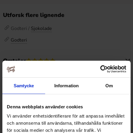
Utforsk flere lignende
Godteri /
Sjokolade
Godteri
Omtaler
Dette produktet har ingen anmeldelser
Prishistorikk
Samtycke
Information
Om
Laveste pris de siste 30 dagene er 89.90 kr (2026-08-08)
Denna webbplats använder cookies
Vi använder enhetsidentifierare för att anpassa innehållet
Relaterte produkter
och annonserna till användarna, tillhandahålla funktioner
för sociala medier och analysera vår trafik. Vi