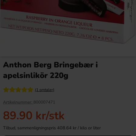
Red Bull Green Drakfrukt 25cl
Kinder Joy Super Mario 20g
Anthon Berg Bringebær i
38.90 kr
28.90 kr
apelsinlikör 220g
Köp
Köp
(1 omtaler)
Artikelnummer:
800007471
89.90 kr
/stk
Tilbud, sammenligningspris 408.64 kr / kilo or liter