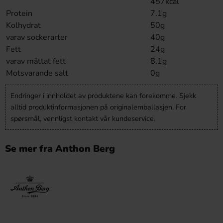
457kcal
Protein
7.1g
Kolhydrat
50g
varav sockerarter
40g
Fett
24g
varav mättat fett
8.1g
Motsvarande salt
0g
Endringer i innholdet av produktene kan forekomme. Sjekk
alltid produktinformasjonen på originalemballasjen. For
spørsmål, vennligst kontakt vår kundeservice.
Se mer fra Anthon Berg