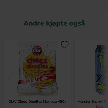
Andre kjøpte også
OLW Cheez Doodles Maxibag 450g
Monster Energy Ro
Sugar 5