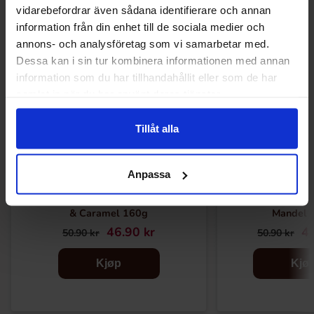
vidarebefordrar även sådana identifierare och annan
information från din enhet till de sociala medier och
-8%
-16%
annons- och analysföretag som vi samarbetar med.
Dessa kan i sin tur kombinera informationen med annan
information som du har tillhandahållit eller som de har
samlat in när du har använt deras tjänster.
Tillåt alla
Anpassa
Marabou Sjokoladebar Lakris, Bringebær
Marabou Sjokolad
& Caramel 160g
Mandel 
46.90 kr
42
50.90 kr
50.90 kr
Kjøp
Kjø