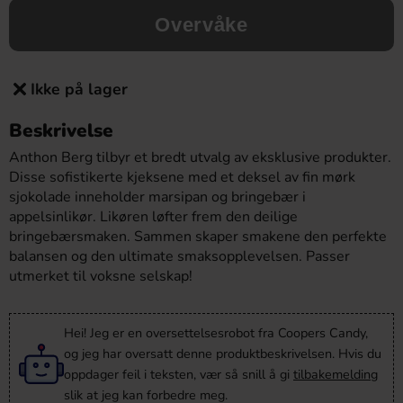
Overvåke
Ikke på lager
Beskrivelse
Anthon Berg tilbyr et bredt utvalg av eksklusive produkter.
Disse sofistikerte kjeksene med et deksel av fin mørk
sjokolade inneholder marsipan og bringebær i
appelsinlikør. Likøren løfter frem den deilige
bringebærsmaken. Sammen skaper smakene den perfekte
balansen og den ultimate smaksopplevelsen. Passer
utmerket til voksne selskap!
Hei! Jeg er en oversettelsesrobot fra Coopers Candy,
og jeg har oversatt denne produktbeskrivelsen. Hvis du
oppdager feil i teksten, vær så snill å gi
tilbakemelding
slik at jeg kan forbedre meg.