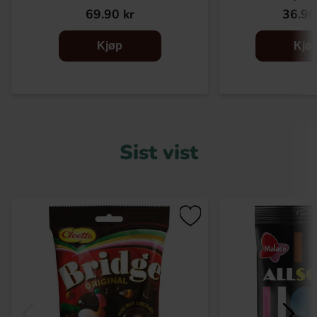
69.90 kr
36.90
Kjøp
Kjø
Sist vist