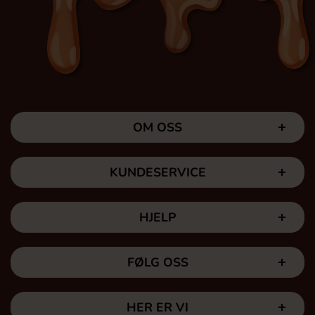
OM OSS
KUNDESERVICE
HJELP
FØLG OSS
HER ER VI