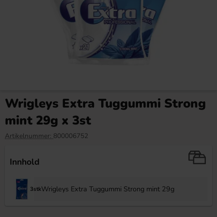
Red Bull Green Drakfrukt 25cl
Kinder Maxi 21g
Wrigleys Extra Tuggummi Strong
38.90 kr
9.90 kr
mint 29g x 3st
Köp
Köp
Artikelnummer:
800006752
Innhold
Wrigleys Extra Tuggummi Strong mint 29g
3stk