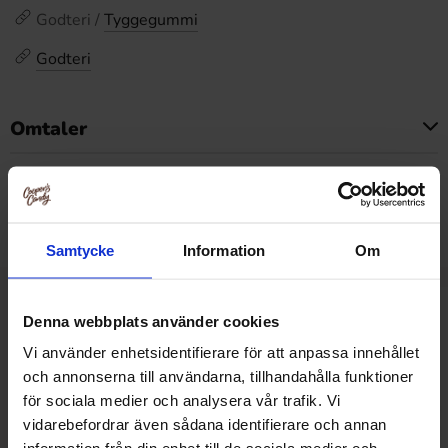
Godteri /
Tyggegummi
Godteri
Omtaler
Dette produktet har ingen anmeldelser
Prishistorikk
Laveste pris de siste 30 dagene er 79.90 kr (2026-08-08)
Samtycke
Information
Om
Denna webbplats använder cookies
Relaterte produkter
Vi använder enhetsidentifierare för att anpassa innehållet
och annonserna till användarna, tillhandahålla funktioner
för sociala medier och analysera vår trafik. Vi
vidarebefordrar även sådana identifierare och annan