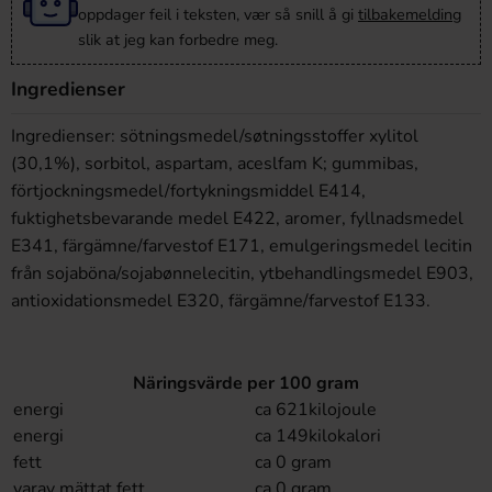
oppdager feil i teksten, vær så snill å gi
tilbakemelding
slik at jeg kan forbedre meg.
Ingredienser
Ingredienser: sötningsmedel/søtningsstoffer xylitol
(30,1%), sorbitol, aspartam, aceslfam K; gummibas,
förtjockningsmedel/fortykningsmiddel E414,
fuktighetsbevarande medel E422, aromer, fyllnadsmedel
E341, färgämne/farvestof E171, emulgeringsmedel lecitin
från sojaböna/sojabønnelecitin, ytbehandlingsmedel E903,
antioxidationsmedel E320, färgämne/farvestof E133.
Näringsvärde per 100 gram
energi
ca 621kilojoule
energi
ca 149kilokalori
fett
ca 0 gram
varav mättat fett
ca 0 gram