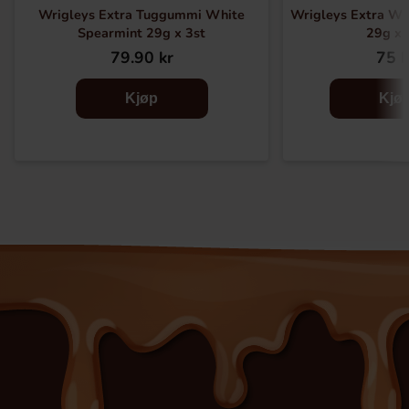
Wrigleys Extra Tuggummi White
Wrigleys Extra Wh
Spearmint 29g x 3st
29g x 
79.90 kr
75 k
Kjøp
Kjø