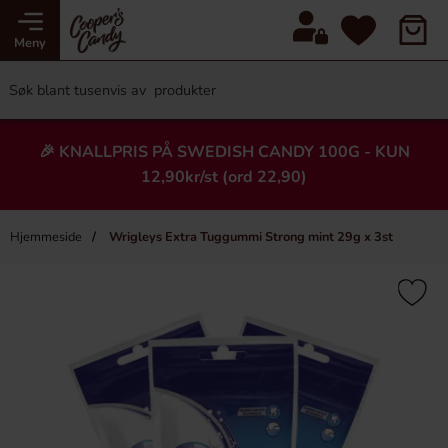
Meny
🎉 KNALLPRIS PÅ SWEDISH CANDY 100G - KUN
12,90kr/st (ord 22,90)
Hjemmeside
Wrigleys Extra Tuggummi Strong mint 29g x 3st
×
Heading