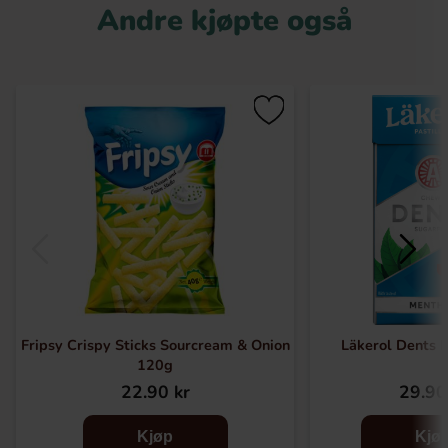
Andre kjøpte også
Fripsy Crispy Sticks Sourcream & Onion
Läkerol Dents 
120g
22.90 kr
29.90
Kjøp
Kjø