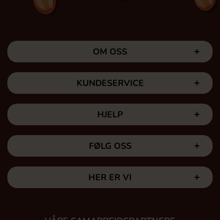
OM OSS
KUNDESERVICE
HJELP
FØLG OSS
HER ER VI