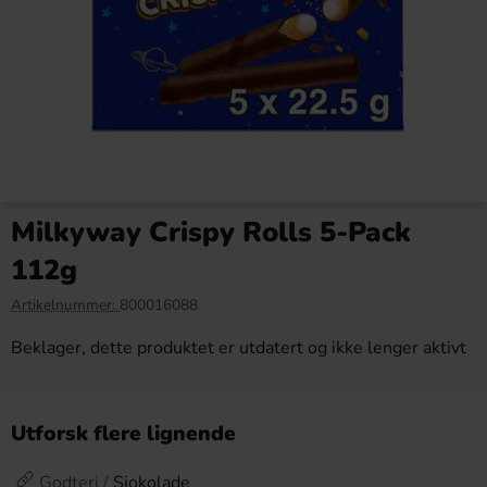
Arla Mjukglassmix Laktosfri
Arla Mjukglassmix 2L
2L
Milkyway Crispy Rolls 5-Pack
169.90 kr
179.89 kr
112g
Köp
Köp
Artikelnummer:
800016088
Beklager, dette produktet er utdatert og ikke lenger aktivt
Utforsk flere lignende
Godteri /
Sjokolade