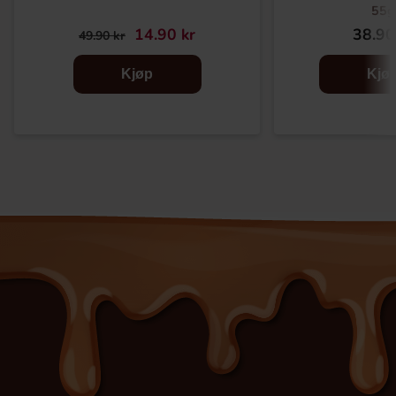
55g
14.90 kr
38.90
49.90 kr
Kjøp
Kjø