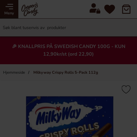
Meny
🎉 KNALLPRIS PÅ SWEDISH CANDY 100G - KUN
12,90kr/st (ord 22,90)
Hjemmeside
Milkyway Crispy Rolls 5-Pack 112g
×
Heading