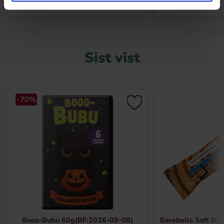
Sist vist
-70%
Booo-Bubu 60g(BF:2026-09-08)
Barebells Soft Ba