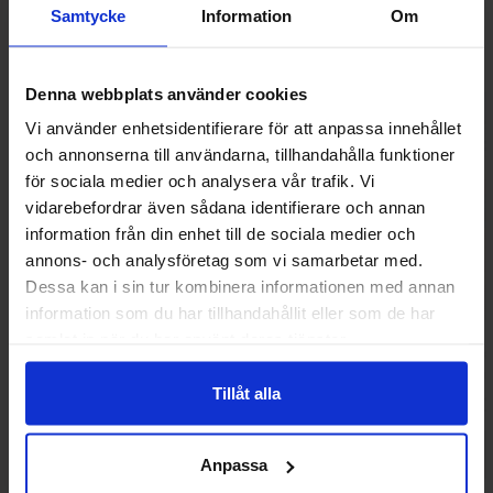
Samtycke
Information
Om
-54%
Denna webbplats använder cookies
Vi använder enhetsidentifierare för att anpassa innehållet
och annonserna till användarna, tillhandahålla funktioner
för sociala medier och analysera vår trafik. Vi
vidarebefordrar även sådana identifierare och annan
information från din enhet till de sociala medier och
annons- och analysföretag som vi samarbetar med.
Dessa kan i sin tur kombinera informationen med annan
information som du har tillhandahållit eller som de har
samlat in när du har använt deras tjänster.
Pringles Honey Mustard 156g
Fripsy Crispy Stick
120
Tillåt alla
36.90 kr
22.90
79.90 kr
Kjøp
Kjø
Anpassa