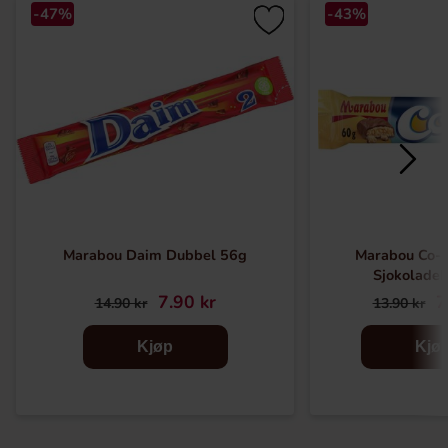
-47%
-43%
Marabou Daim Dubbel 56g
Marabou Co-
Sjokolade
7.90 kr
7
14.90 kr
13.90 kr
Kjøp
Kjø