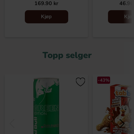
169.90 kr
46.90
Kjøp
Kjø
Topp selger
-43%