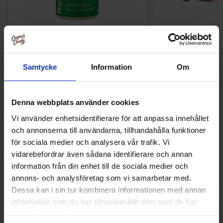
Red Bull Green Drakfrukt 25cl
Tabby Chicken Wi
50g
38.90 kr
19
34.90 kr
Samtycke
Information
Om
Kjøp
Kjø
Denna webbplats använder cookies
Vi använder enhetsidentifierare för att anpassa innehållet
och annonserna till användarna, tillhandahålla funktioner
Nye produkter
för sociala medier och analysera vår trafik. Vi
vidarebefordrar även sådana identifierare och annan
information från din enhet till de sociala medier och
annons- och analysföretag som vi samarbetar med.
Ny!
Ny!
Dessa kan i sin tur kombinera informationen med annan
information som du har tillhandahållit eller som de har
samlat in när du har använt deras tjänster.