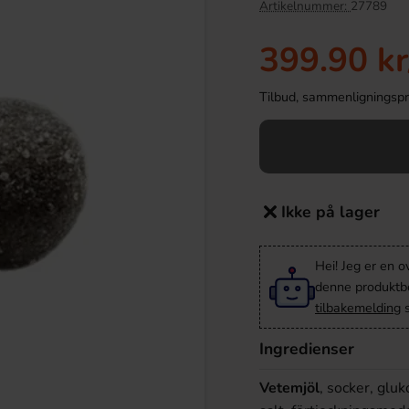
Artikelnummer:
27789
399.90 kr
Tilbud, sammenligningspris
Ikke på lager
mak Äpple Kiwi 50cl
Fanta Crimson Cherry 50cl
Hei! Jeg er en o
denne produktbes
.90 kr
36.90 kr
tilbakemelding
s
Köp
Ingredienser
Vetemjöl
, socker, glu