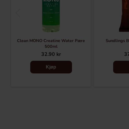
Clean MONO Creatine Water Pære
Sundlings 
500ml
32.90 kr
37
Kjøp