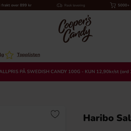
i frakt over 899 kr
5000+ a
Rask levering
lg
Topplisten
ALLPRIS PÅ SWEDISH CANDY 100G - KUN 12,90kr/st (ord 
Haribo Sa
Heading