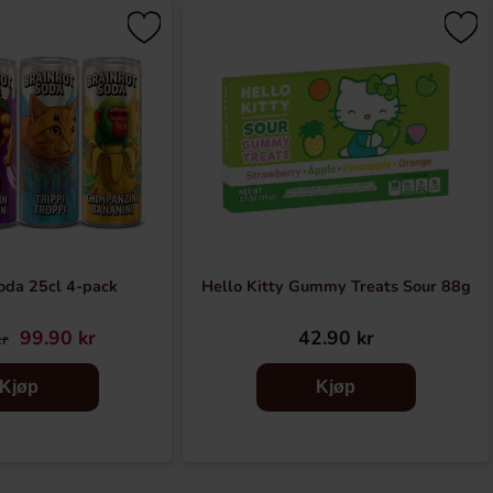
oda 25cl 4-pack
Hello Kitty Gummy Treats Sour 88g
99.90 kr
42.90 kr
kr
Kjøp
Kjøp