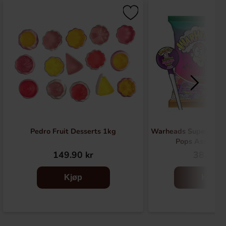
Pedro Fruit Desserts 1kg
Warheads Super Sou
Pops Assorted
149.90 kr
38.90 k
Kjøp
Kjøp