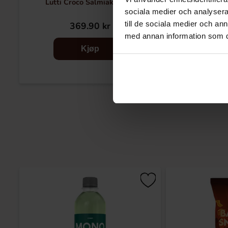
Lutti Croco Salmiak 2.5kg
Matthijs Vegg
sociala medier och analysera 
till de sociala medier och a
369.90 kr
14
med annan information som du 
Kjøp