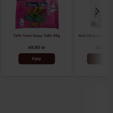
Taffy Town Sassy Taffy 99g
Arla Mjukglassmix L
49.90 kr
169.90 
Kjøp
Kjøp