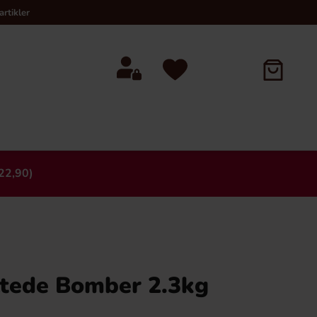
rtikler
22,90)
×
ltede Bomber 2.3kg