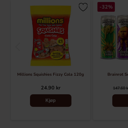
-32%
Millions Squishies Fizzy Cola 120g
Brainrot S
24.90 kr
147.60 
Kjøp