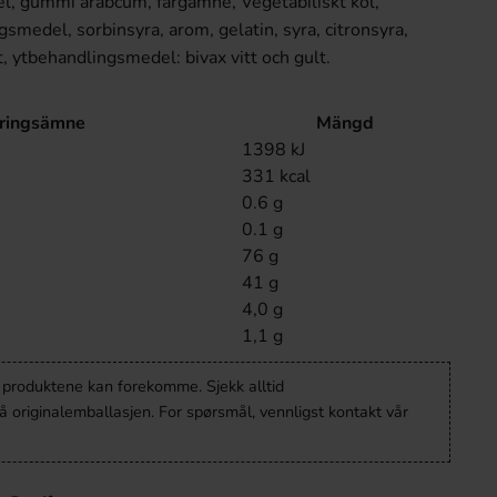
el, gummi arabcum, färgämne, Vegetabiliskt kol,
gsmedel, sorbinsyra, arom, gelatin, syra, citronsyra,
, ytbehandlingsmedel: bivax vitt och gult.
ringsämne
Mängd
1398 kJ
331 kcal
0.6 g
0.1 g
76 g
41 g
4,0 g
1,1 g
v produktene kan forekomme. Sjekk alltid
 originalemballasjen. For spørsmål, vennligst kontakt vår