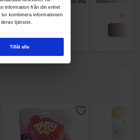
Sweetzone Blue Raspberry Slices 1kg
Oldtimers Scheeps
n information från din enhet
 tur kombinera informationen
99.90 kr
69.90 k
139.90 kr
deras tjänster.
Kjøp
Kjøp
Tillåt alla