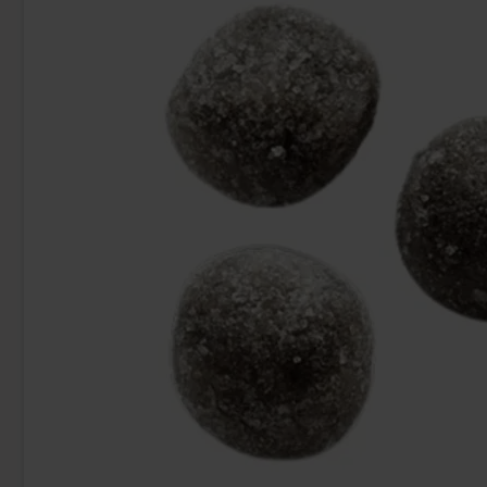
Kinder Maxi 21g
Ramlösa Mer S
9.90 kr
26
Köp
Köp