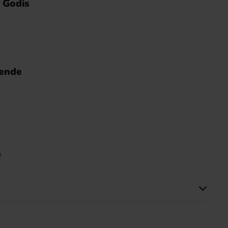
o Godis
nende
e
tte produktet har ingen anmeldelser