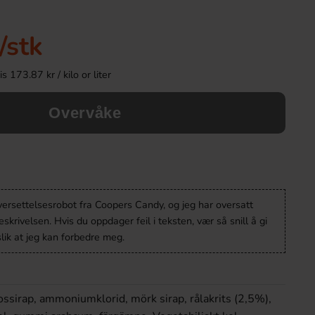
/stk
 173.87 kr / kilo or liter
Overvåke
Red Bull Cherry-Sakura 25cl
Red Bull Iced Vanill
versettelsesrobot fra Coopers Candy, og jeg har oversatt
krivelsen. Hvis du oppdager feil i teksten, vær så snill å gi
31.90 kr
39.91 k
lik at jeg kan forbedre meg.
Köp
Köp
kossirap, ammoniumklorid, mörk sirap, rålakrits (2,5%),