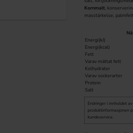
salt, förtjockningsmed
Kornmalt
, konserverin
masstärkelse, palmfett
Nä
Energi(kJ)
Energi(kcal)
Fett
Varav mättat fett
Kolhydrater
Varav sockerarter
Protein
Salt
Endringer i innholdet a
produktinformasjonen på
kundeservice.