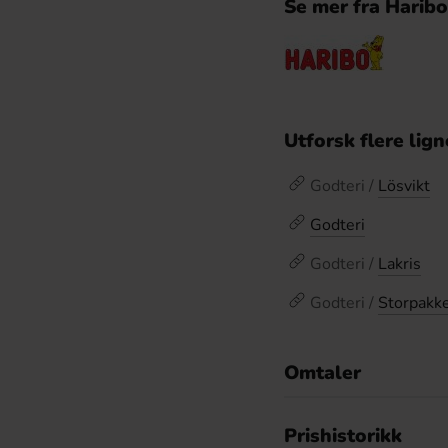
Se mer fra Harib
Utforsk flere lig
Godteri /
Lösvikt
Godteri
Godteri /
Lakris
Godteri /
Storpakk
Omtaler
De
Prishistorikk