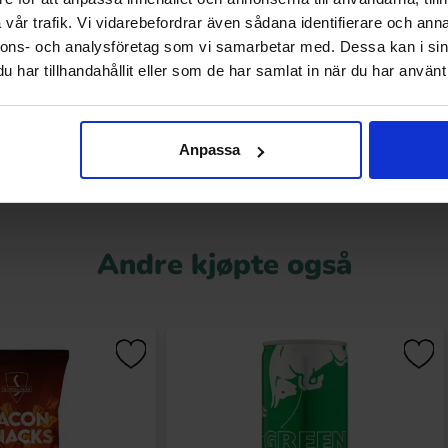
ie Sour Cherry 1kg
Park Lane Sour Cola Rings 2kg
vår trafik. Vi vidarebefordrar även sådana identifierare och anna
nnons- och analysföretag som vi samarbetar med. Dessa kan i sin
9.90 kr
299.90 kr
har tillhandahållit eller som de har samlat in när du har använt 
Kjøp
Kjøp
Anpassa
Andre kjøpte også