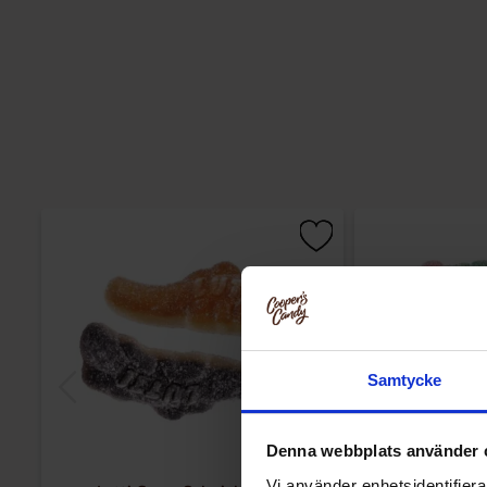
Samtycke
Denna webbplats använder 
Vi använder enhetsidentifierar