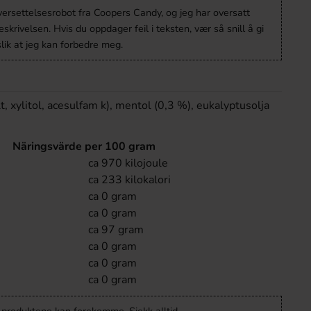
versettelsesrobot fra Coopers Candy, og jeg har oversatt
krivelsen. Hvis du oppdager feil i teksten, vær så snill å gi
lik at jeg kan forbedre meg.
, xylitol, acesulfam k), mentol (0,3 %), eukalyptusolja
Näringsvärde per 100 gram
ca 970 kilojoule
ca 233 kilokalori
ca 0 gram
ca 0 gram
ca 97 gram
ca 0 gram
ca 0 gram
ca 0 gram
v produktene kan forekomme. Sjekk alltid