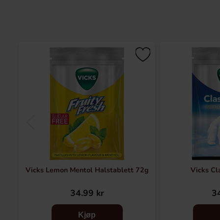
Vicks Lemon Mentol Halstablett 72g
Vicks Cl
34.99 kr
34
Kjøp