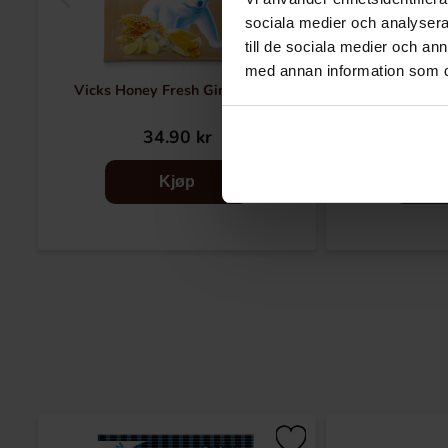
sociala medier och analysera 
till de sociala medier och a
med annan information som du 
Vicks Honey Fresh Ginger 72g
Fishermans Fr
34.90 kr
23
Kjøp