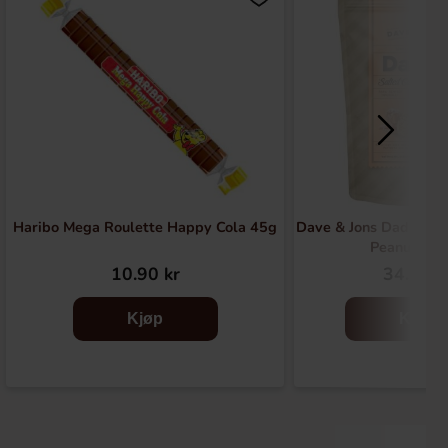
Haribo Mega Roulette Happy Cola 45g
Dave & Jons Dadler S
Peanuts 1
10.90 kr
34.90 k
Kjøp
Kjøp