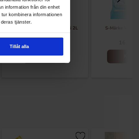
n information från din enhet
 tur kombinera informationen
deras tjänster.
Arla Mjukglassmix Laktosfri 2L
S-Märke Viols
169.90 kr
16.91 k
Tillåt alla
Kjøp
Kjøp