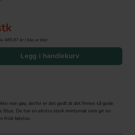
-43%
stk
 485.97 kr / kilo or liter
Legg i handlekurv
Kinder Joy Super Mario 20g
Tabby Chicken Wing
50g
28.90 kr
19.
34.90 kr
ikke noe gøy, derfor er det godt at det finnes så gode
s Blue. De har en ekstra sterk mintsmak som gir en
Köp
Köp
 frisk følelse.