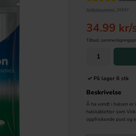
Artikelnummer:
29337
34.99 kr
/
Tilbud, sammenligningspris
På lager 6 stk
olanappar 1.2kg
Red Bull Green Drakfrukt 25cl
Beskrivelse
9.90 kr
38.90 kr
Å ha vondt i halsen er 
halstabletter som Vick
Köp
oppfriskende pust og en