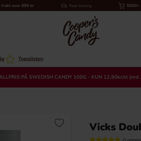
i frakt over 899 kr
5000+ a
Rask levering
lg
Topplisten
ALLPRIS PÅ SWEDISH CANDY 100G - KUN 12,90kr/st (ord 
Vicks Dou
Heading
(3 omtaler