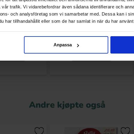
vår trafik. Vi vidarebefordrar även sådana identifierare och anna
nnons- och analysföretag som vi samarbetar med. Dessa kan i sin
har tillhandahållit eller som de har samlat in när du har använt 
iend Raspberry 25g
Kanolds Eucalyptus Menthol 65g
.90 kr
22 kr
Anpassa
Kjøp
Kjøp
Andre kjøpte også