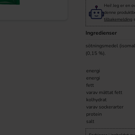
Hei! Jeg er en o
denne produktbes
tilbakemelding
s
Ingredienser
sötningsmedel (isomalt
(0,15 %).
energi
energi
fett
varav mättat fett
kolhydrat
varav sockerarter
protein
salt
Endringer i innholdet a