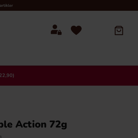
rtikler
22,90)
×
ble Action 72g
)