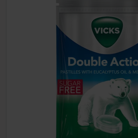
Twix Kingsize 2-pack 75g
Red Band C
16.91 kr
23
Köp
Köp