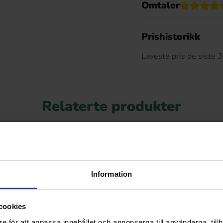
Omtaler
De
Prishistorikk
Laveste pris de siste
Relaterte produkter
Information
cookies
e för att anpassa innehållet och annonserna till användarna, tillh