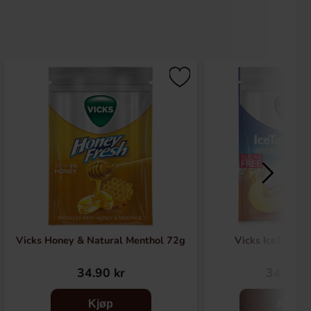
Vicks Honey & Natural Menthol 72g
Vicks IceTea Pe
34.90 kr
34.99 k
Kjøp
Kjøp