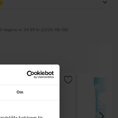
tte produktet har ingen anmeldelser
 30 dagene er 34.99 kr (2026-08-08)
Om
andahålla funktioner för