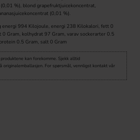
 (0,01 %), blond grapefruktjuicekoncentrat,
 ananasjuicekoncentrat (0,01 %).
energi 994 Kilojoule, energi 238 Kilokalori, fett 0
t 0 Gram, kolhydrat 97 Gram, varav sockerarter 0.5
protein 0.5 Gram, salt 0 Gram
v produktene kan forekomme. Sjekk alltid
 originalemballasjen. For spørsmål, vennligst kontakt vår