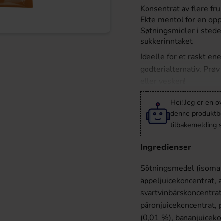
Konsentrat av flere fru
Ekte mentol for en opp
Søtningsmidler i stede
sukkerinntaket
Ideelle for et raskt ene
godterialternativ. Prøv
eller vesken!
Hei! Jeg er en o
denne produktbes
tilbakemelding
s
Ingredienser
Sötningsmedel (isomalt,
äppeljuicekoncentrat, 
svartvinbärskoncentrat
päronjuicekoncentrat,
(0,01 %), bananjuiceko