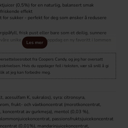
ktjuicer (0,5%) for en naturlig, balansert smak
friskende effekt
t for sukker - perfekt for deg som ønsker å redusere
rgipåfyll, frisk pust eller bare som et deilig, sunnere
 våre unike pastiller og oppdag en ny favoritt i lommen
Les mer
versettelsesrobot fra Coopers Candy, og jeg har oversatt
krivelsen. Hvis du oppdager feil i teksten, vær så snill å gi
lik at jeg kan forbedre meg.
 acesulfam K, sukralos), syra: citronsyra,
arom, frukt- och växtkoncentrat (morotkoncentrat,
, koncentrat av gurkmeja), mentol (0,03 %),
 plommonjuicekoncentrat, passionsfruktsjuicekoncentrat
ncentrat (0,01%), mandarinjuicekoncentrat,