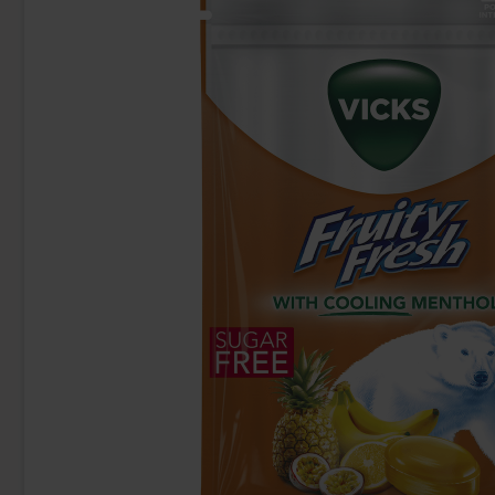
Coffee-Mate Original Fat Free 454g
Popcornkry
119.90 kr
46
Köp
Köp