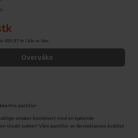
9
stk
 485.97 kr / kilo or liter
Overvåke
Red Bull Green Drakfrukt 25cl
Kinder Maxi
38.90 kr
9.90 kr
kerfrie pastiller
Köp
Köp
fruktige smaker kombinert med en kjølende
en tilsatt sukker! Våre pastiller av førsteklasses kvalitet