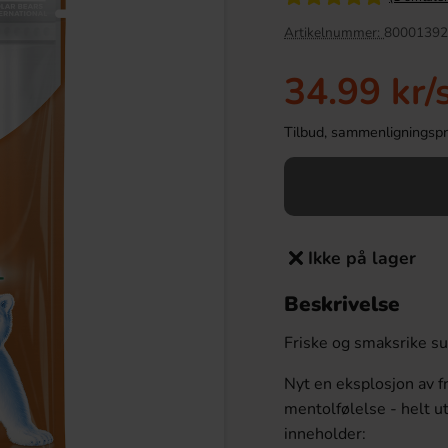
Artikelnummer:
80001392
34.99 kr
/
Tilbud, sammenligningspris
Ikke på lager
dda Cheddar 40g
Hockeypulver Supersalt Topping 150g
Beskrivelse
.90 kr
69.90 kr
Friske og smaksrike suk
Köp
Nyt en eksplosjon av 
mentolfølelse - helt ut
inneholder: