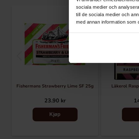
sociala medier och analysera 
till de sociala medier och a
med annan information som du 
Fishermans Strawberry Lime SF 25g
Läkerol Rasp
23.90 kr
14
Kjøp