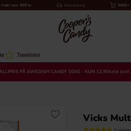
i frakt over 899 kr
5000+ a
Rask levering
lg
Topplisten
ALLPRIS PÅ SWEDISH CANDY 100G - KUN 12,90kr/st (ord 
Vicks Mult
Heading
(1 omtaler