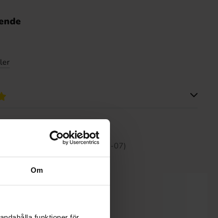
nende
ler
tte produktet har ingen anmeldelser
 30 dagene er 34.99 kr (2026-08-07)
Om
andahålla funktioner för