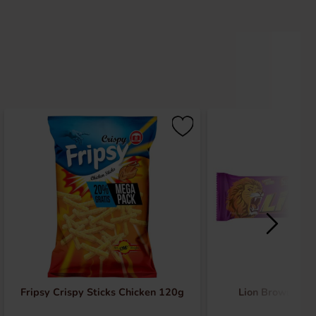
Fripsy Crispy Sticks Chicken 120g
Lion Brownie St