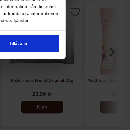
n information från din enhet
 tur kombinera informationen
deras tjänster.
Tillåt alla
Fishermans Friend Original 25g
Wellibites Drops Ch
50g
23.90 kr
32.90 k
Kjøp
Kjøp