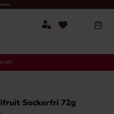
rtikler
22,90)
×
ifruit Sockerfri 72g
)