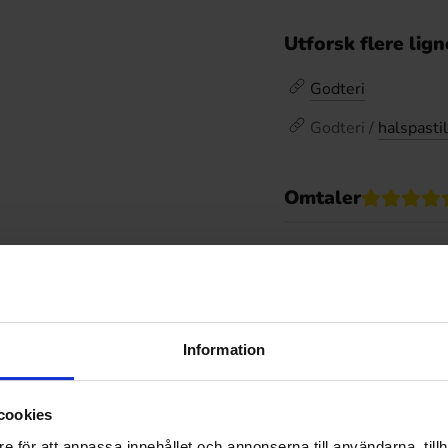
Utforsk flere lig
Godteri
Godteri /
halspastil
Omtaler
De
Prishistorikk
Laveste pris de siste
Information
Relaterte produkter
cookies
e för att anpassa innehållet och annonserna till användarna, tillh