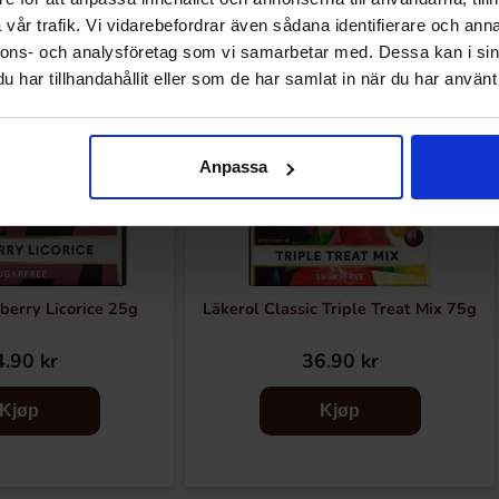
vår trafik. Vi vidarebefordrar även sådana identifierare och anna
nnons- och analysföretag som vi samarbetar med. Dessa kan i sin
har tillhandahållit eller som de har samlat in när du har använt 
Anpassa
berry Licorice 25g
Läkerol Classic Triple Treat Mix 75g
.90 kr
36.90 kr
Kjøp
Kjøp