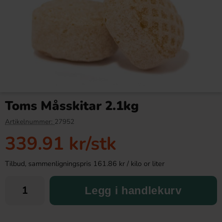
Kelloggs Pop-Tarts Frosted
Toms Stora Rabarberbitar
Choco Orange 384g
100g
Toms Måsskitar 2.1kg
99.90 kr
19.90 kr
Artikelnummer:
27952
339.91 kr
/stk
Köp
Köp
Tilbud, sammenligningspris 161.86 kr / kilo or liter
Legg i handlekurv