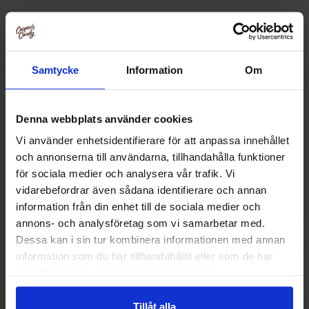
Relaterte produkter
Samtycke
Information
Om
Denna webbplats använder cookies
Vi använder enhetsidentifierare för att anpassa innehållet
och annonserna till användarna, tillhandahålla funktioner
för sociala medier och analysera vår trafik. Vi
vidarebefordrar även sådana identifierare och annan
information från din enhet till de sociala medier och
annons- och analysföretag som vi samarbetar med.
Dessa kan i sin tur kombinera informationen med annan
S-Märke Supersura 2kg
Red Band Jord
information som du har tillhandahållit eller som de har
samlat in när du har använt deras tjänster.
299.90 kr
239.90
Tillåt alla