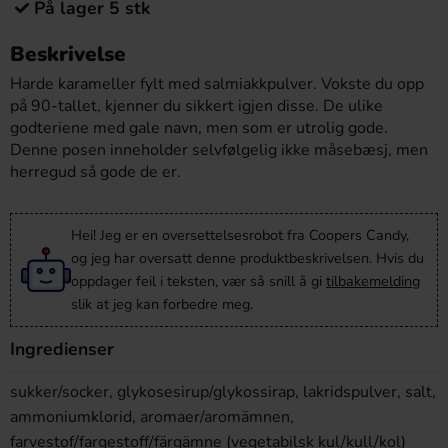
På lager 5 stk
Beskrivelse
Harde karameller fylt med salmiakkpulver. Vokste du opp
på 90-tallet, kjenner du sikkert igjen disse. De ulike
godteriene med gale navn, men som er utrolig gode.
Denne posen inneholder selvfølgelig ikke måsebæsj, men
herregud så gode de er.
Hei! Jeg er en oversettelsesrobot fra Coopers Candy,
og jeg har oversatt denne produktbeskrivelsen. Hvis du
oppdager feil i teksten, vær så snill å gi
tilbakemelding
slik at jeg kan forbedre meg.
Ingredienser
sukker/socker, glykosesirup/glykossirap, lakridspulver, salt,
ammoniumklorid, aromaer/aromämnen,
farvestof/fargestoff/färgämne (vegetabilsk kul/kull/kol)