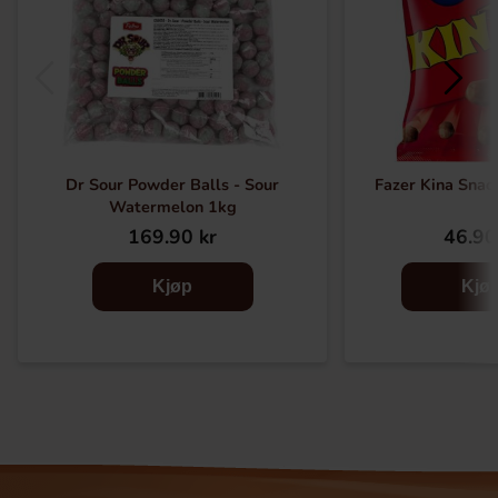
Dr Sour Powder Balls - Sour
Fazer Kina Snac
Watermelon 1kg
169.90 kr
46.90
Kjøp
Kjø