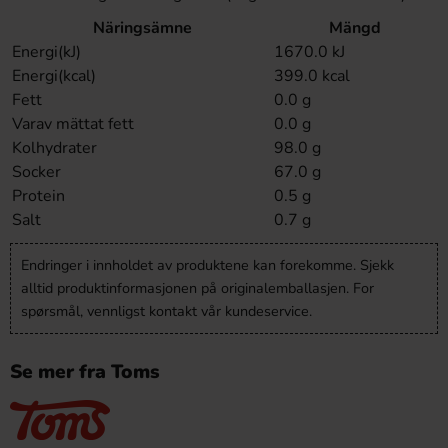
Näringsämne
Mängd
Energi(kJ)
1670.0 kJ
Energi(kcal)
399.0 kcal
Fett
0.0 g
Varav mättat fett
0.0 g
Kolhydrater
98.0 g
Socker
67.0 g
Protein
0.5 g
Salt
0.7 g
Endringer i innholdet av produktene kan forekomme. Sjekk
alltid produktinformasjonen på originalemballasjen. For
spørsmål, vennligst kontakt vår kundeservice.
Se mer fra Toms