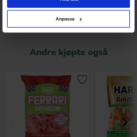
Kjøp
Kjø
Anpassa
Andre kjøpte også