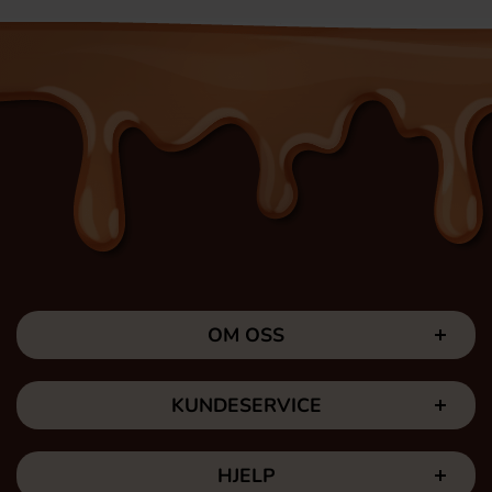
OM OSS
KUNDESERVICE
HJELP