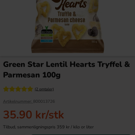
Mega Push Pop Duo 30g (1st)
HealthyCo Soda Pop Prebiotic
Tropical 330ml
Green Star Lentil Hearts Tryffel &
24.90 kr
29 kr
38.90 kr
Parmesan 100g
Köp
Köp
(2 omtaler)
Artikelnummer:
800013726
35.90 kr
/stk
Tilbud, sammenligningspris 359 kr / kilo or liter