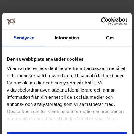
Relaterte produkter
Samtycke
Information
Om
Denna webbplats använder cookies
Vi använder enhetsidentifierare för att anpassa innehållet
och annonserna till användarna, tillhandahålla funktioner
för sociala medier och analysera vår trafik. Vi
vidarebefordrar även sådana identifierare och annan
information från din enhet till de sociala medier och
annons- och analysföretag som vi samarbetar med.
Dessa kan i sin tur kombinera informationen med annan
information som du har tillhandahållit eller som de har
Spuds Craft Cooked Chips Sea Salt 145g
Spuds Craft Cooked
samlat in när du har använt deras tjänster.
Chili Sals