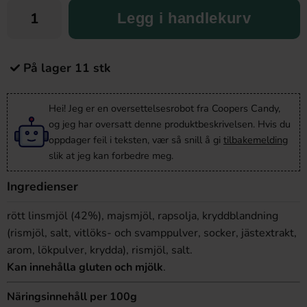
Legg i handlekurv
På lager 11 stk
Hei! Jeg er en oversettelsesrobot fra Coopers Candy,
og jeg har oversatt denne produktbeskrivelsen. Hvis du
oppdager feil i teksten, vær så snill å gi
tilbakemelding
slik at jeg kan forbedre meg.
Ingredienser
rött linsmjöl (42%), majsmjöl, rapsolja, kryddblandning
(rismjöl, salt, vitlöks- och svamppulver, socker, jästextrakt,
arom, lökpulver, krydda), rismjöl, salt.
Kan innehålla gluten och mjölk
.
Näringsinnehåll per 100g