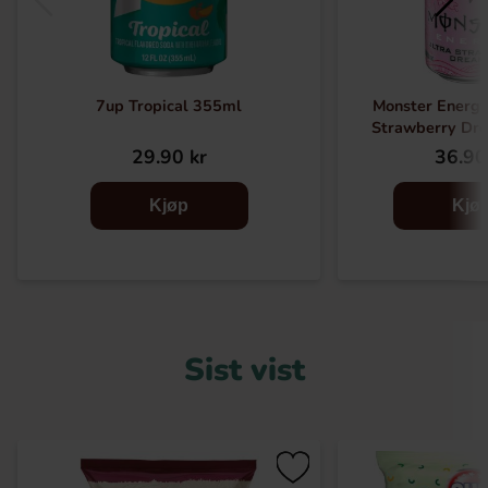
7up Tropical 355ml
Monster Energy
Strawberry Dr
29.90 kr
36.90
Kjøp
Kjø
Sist vist