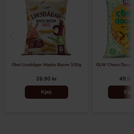
Oho! Linsbågar Maple Bacon 100g
OLW Cheez Doodl
26.90 kr
49.90
Kjøp
Kjø