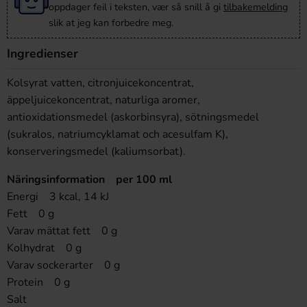
oppdager feil i teksten, vær så snill å gi
tilbakemelding
slik at jeg kan forbedre meg.
Ingredienser
Kolsyrat vatten, citronjuicekoncentrat,
äppeljuicekoncentrat, naturliga aromer,
antioxidationsmedel (askorbinsyra), sötningsmedel
(sukralos, natriumcyklamat och acesulfam K),
konserveringsmedel (kaliumsorbat).
Näringsinformation per 100 ml
Energi 3 kcal, 14 kJ
Fett 0 g
Varav mättat fett 0 g
Kolhydrat 0 g
Varav sockerarter 0 g
Protein 0 g
Salt