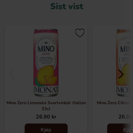
Sist vist
Mino Zero Limonata Svartvinbär Hallon
Mino Zero Citron 
33cl
26.90 kr
26.90
Kjøp
Kjø