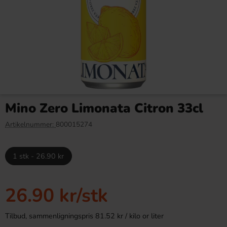
Pingvinstång Jordgubb 27g
Warheads Super Sour Bubble
Gum Pops Blue Raspberry
Mino Zero Limonata Citron 33cl
105g
9.90 kr
38.90 kr
Artikelnummer:
800015274
Köp
Köp
1 stk - 26.90 kr
26.90 kr
/stk
Tilbud, sammenligningspris 81.52 kr / kilo or liter