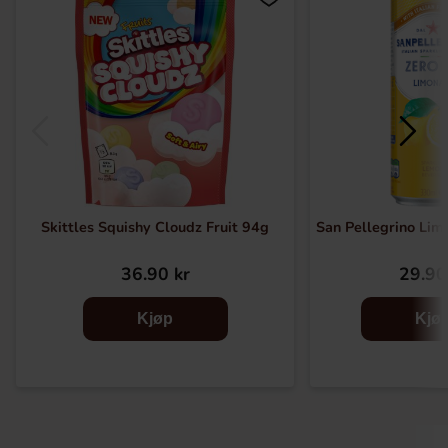
Skittles Squishy Cloudz Fruit 94g
San Pellegrino Lim
36.90 kr
29.90
Kjøp
Kjø