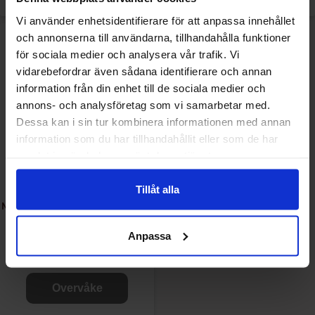
Vi använder enhetsidentifierare för att anpassa innehållet
och annonserna till användarna, tillhandahålla funktioner
för sociala medier och analysera vår trafik. Vi
vidarebefordrar även sådana identifierare och annan
information från din enhet till de sociala medier och
annons- och analysföretag som vi samarbetar med.
Dessa kan i sin tur kombinera informationen med annan
information som du har tillhandahållit eller som de har
samlat in när du har använt deras tjänster.
Tillåt alla
Mino Zero Jordgubb Rabarber &
Citron 33cl
Anpassa
26.90 kr/stk
Overvåke