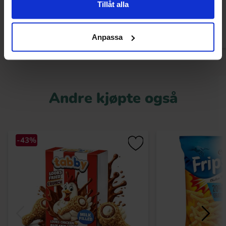
Tillåt alla
Kjøp
Kjø
Anpassa
Andre kjøpte også
-43%