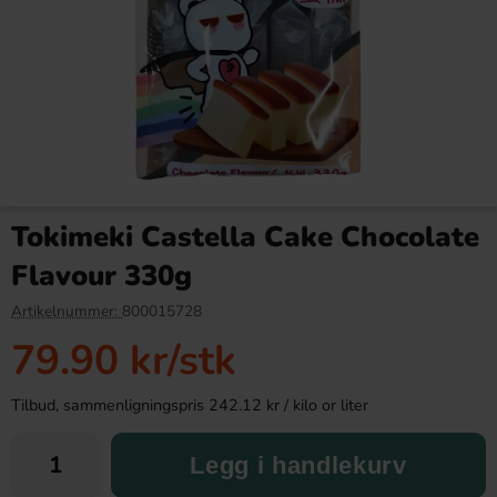
Bibigo Korean Udon Noodle
Bibigo Korean Udon Noodle
K-BBQ Flavour 187g
Tteokbokki Chilli Flavour
Tokimeki Castella Cake Chocolate
187g
42.90 kr
42.90 kr
Flavour 330g
Köp
Köp
Artikelnummer:
800015728
79.90 kr
/stk
Tilbud, sammenligningspris 242.12 kr / kilo or liter
Legg i handlekurv