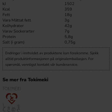
kJ
1502
Kcal
359
Fett
18g
Vara Mättat fett
3g
Kolhydrater
42g
Varav Sockerarter
7g
Protein
5,8g
Salt (i gram)
0,75g
Endringer i innholdet av produktene kan forekomme. Sjekk
alltid produktinformasjonen på originalemballasjen. For
spørsmål, vennligst kontakt vår kundeservice.
Se mer fra Tokimeki