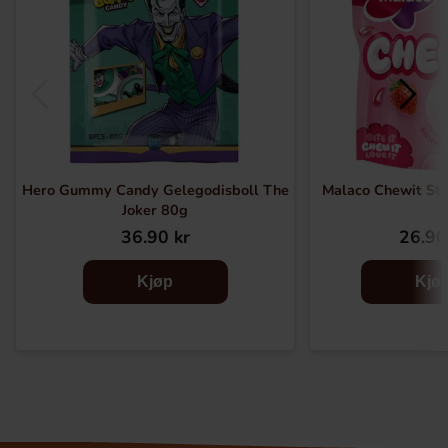
Hero Gummy Candy Gelegodisboll The
Malaco Chewit St
Joker 80g
36.90 kr
26.90
Kjøp
Kjø