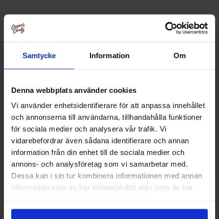
Relaterte produkter
Samtycke
Information
Om
-75%
Ny!
Denna webbplats använder cookies
Vi använder enhetsidentifierare för att anpassa innehållet
och annonserna till användarna, tillhandahålla funktioner
för sociala medier och analysera vår trafik. Vi
vidarebefordrar även sådana identifierare och annan
information från din enhet till de sociala medier och
annons- och analysföretag som vi samarbetar med.
Dessa kan i sin tur kombinera informationen med annan
Stranger Things Toaster Tarts Chocolate
Yummy Mochi Salte
information som du har tillhandahållit eller som de har
& Red Cherry 280g
samlat in när du har använt deras tjänster.
24.90 kr
42.90
99.90 kr