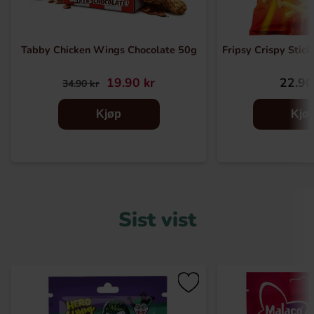
Tabby Chicken Wings Chocolate 50g
Fripsy Crispy Stic
19.90 kr
22.90
34.90 kr
Kjøp
Kjø
Sist vist