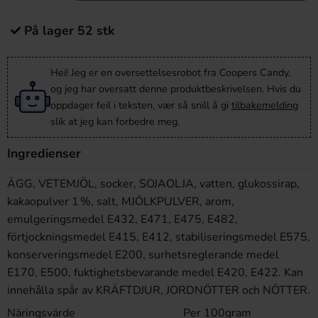
På lager 52 stk
Hei! Jeg er en oversettelsesrobot fra Coopers Candy,
og jeg har oversatt denne produktbeskrivelsen. Hvis du
oppdager feil i teksten, vær så snill å gi
tilbakemelding
slik at jeg kan forbedre meg.
Ingredienser
ÄGG, VETEMJÖL, socker, SOJAOLJA, vatten, glukossirap,
kakaopulver 1 %, salt, MJÖLKPULVER, arom,
emulgeringsmedel E432, E471, E475, E482,
förtjockningsmedel E415, E412, stabiliseringsmedel E575,
konserveringsmedel E200, surhetsreglerande medel
E170, E500, fuktighetsbevarande medel E420, E422. Kan
innehålla spår av KRÄFTDJUR, JORDNÖTTER och NÖTTER.
Näringsvärde
Per 100gram