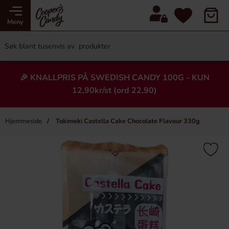
Meny
🎉 KNALLPRIS PÅ SWEDISH CANDY 100G - KUN
12,90kr/st (ord 22,90)
Hjemmeside
Tokimeki Castella Cake Chocolate Flavour 330g
×
Heading
Ny!
Ny!