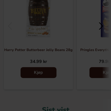
Harry Potter Butterbeer Jelly Beans 28g
Pringles Everythi
34.99 kr
79.90
Kjøp
Kjø
Sist vist