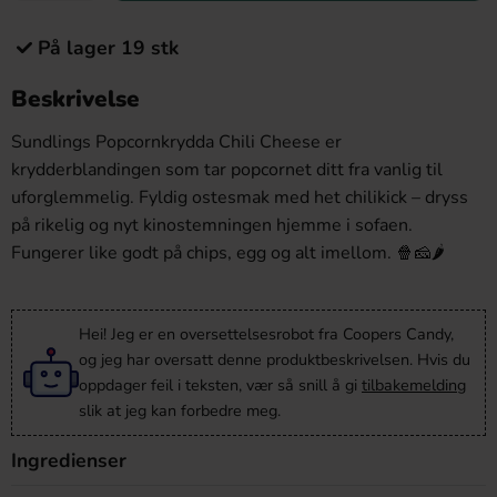
På lager 19 stk
Beskrivelse
Sundlings Popcornkrydda Chili Cheese er
krydderblandingen som tar popcornet ditt fra vanlig til
uforglemmelig. Fyldig ostesmak med het chilikick – dryss
på rikelig og nyt kinostemningen hjemme i sofaen.
Fungerer like godt på chips, egg og alt imellom. 🍿🧀🌶️
Hei! Jeg er en oversettelsesrobot fra Coopers Candy,
og jeg har oversatt denne produktbeskrivelsen. Hvis du
oppdager feil i teksten, vær så snill å gi
tilbakemelding
slik at jeg kan forbedre meg.
Ingredienser