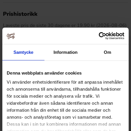
Dette produktet har ingen anmeldelser
Prishistorikk
Laveste pris de siste 30 dagene er 19.90 kr (2026-08-06)
Relaterte produkter
Samtycke
Information
Om
Denna webbplats använder cookies
Vi använder enhetsidentifierare för att anpassa innehållet
och annonserna till användarna, tillhandahålla funktioner
för sociala medier och analysera vår trafik. Vi
vidarebefordrar även sådana identifierare och annan
information från din enhet till de sociala medier och
annons- och analysföretag som vi samarbetar med.
Dessa kan i sin tur kombinera informationen med annan