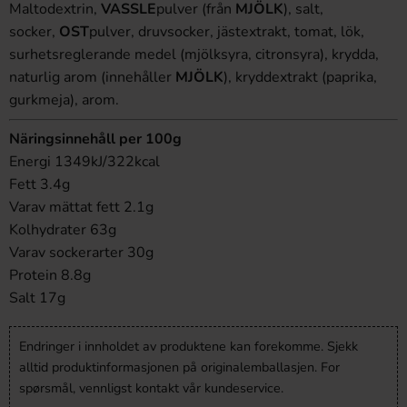
Maltodextrin,
VASSLE
pulver (från
MJÖLK
), salt,
socker,
OST
pulver, druvsocker, jästextrakt, tomat, lök,
surhetsreglerande medel (mjölksyra, citronsyra), krydda,
naturlig arom (innehåller
MJÖLK
), kryddextrakt (paprika,
gurkmeja), arom.
Näringsinnehåll per 100g
Energi 1349kJ/322kcal
Fett 3.4g
Varav mättat fett 2.1g
Kolhydrater 63g
Varav sockerarter 30g
Protein 8.8g
Salt 17g
Endringer i innholdet av produktene kan forekomme. Sjekk
alltid produktinformasjonen på originalemballasjen. For
spørsmål, vennligst kontakt vår kundeservice.