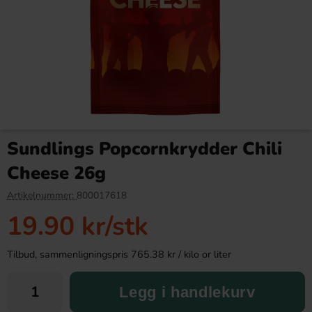
Irn-Bru Energy Original 500ml
Kinder Joy Super Mario 20g
Sundlings Popcornkrydder Chili
32.90 kr
28.90 kr
Cheese 26g
Köp
Köp
Artikelnummer:
800017618
19.90 kr
/stk
Tilbud, sammenligningspris 765.38 kr / kilo or liter
Legg i handlekurv