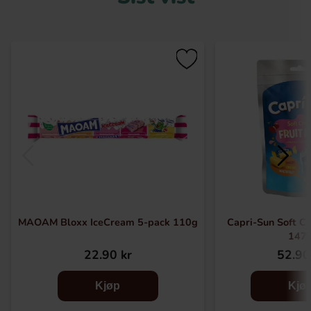
MAOAM Bloxx IceCream 5-pack 110g
Capri-Sun Soft Ch
147
22.90 kr
52.90
Kjøp
Kjø