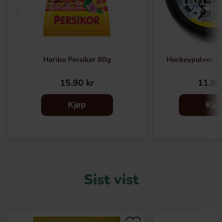
Haribo Persikor 80g
Hockeypulver S
15.90 kr
11.99
Kjøp
Kjø
Sist vist