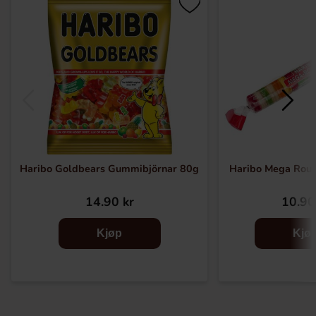
Haribo Goldbears Gummibjörnar 80g
Haribo Mega Roule
14.90 kr
10.90
Kjøp
Kjø