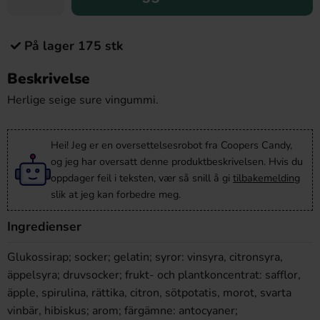
På lager 175 stk
Beskrivelse
Herlige seige sure vingummi.
Hei! Jeg er en oversettelsesrobot fra Coopers Candy,
og jeg har oversatt denne produktbeskrivelsen. Hvis du
oppdager feil i teksten, vær så snill å gi
tilbakemelding
slik at jeg kan forbedre meg.
Ingredienser
Glukossirap; socker; gelatin; syror: vinsyra, citronsyra,
äppelsyra; druvsocker; frukt- och plantkoncentrat: safflor,
äpple, spirulina, rättika, citron, sötpotatis, morot, svarta
vinbär, hibiskus; arom; färgämne: antocyaner;