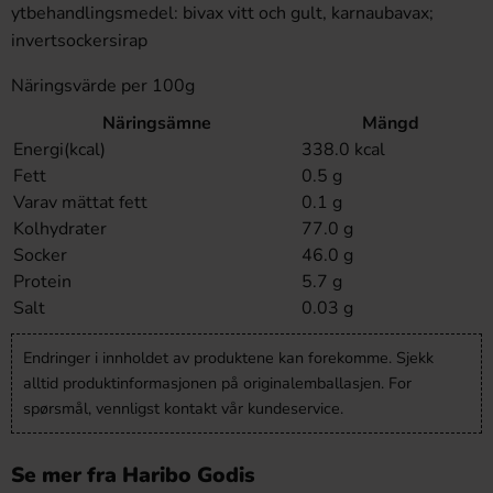
ytbehandlingsmedel: bivax vitt och gult, karnaubavax;
invertsockersirap
Näringsvärde per 100g
Näringsämne
Mängd
Energi(kcal)
338.0 kcal
Fett
0.5 g
Varav mättat fett
0.1 g
Kolhydrater
77.0 g
Socker
46.0 g
Protein
5.7 g
Salt
0.03 g
Endringer i innholdet av produktene kan forekomme. Sjekk
alltid produktinformasjonen på originalemballasjen. For
spørsmål, vennligst kontakt vår kundeservice.
Se mer fra Haribo Godis