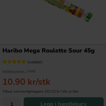
Grahns Supersalta Hårda
Bridge Original 115g
Puckar 70g
Haribo Mega Roulette Sour 45g
16.99 kr
36.90 kr
(1 omtaler)
Köp
Köp
Artikelnummer:
27665
10.90 kr
/stk
Tilbud, sammenligningspris 242.22 kr / kilo or liter
Legg i handlekurv