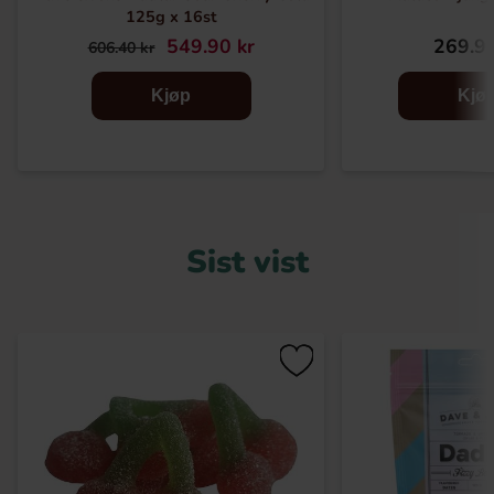
125g x 16st
549.90 kr
269.91
606.40 kr
Kjøp
Kjø
Sist vist