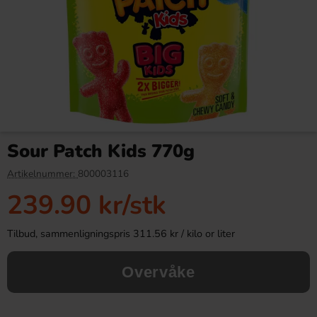
Red Bull Green Drakfrukt 25cl
Kinder Maxi 21g
Sour Patch Kids 770g
38.90 kr
9.90 kr
Artikelnummer:
800003116
239.90 kr
/stk
Köp
Köp
Tilbud, sammenligningspris 311.56 kr / kilo or liter
Overvåke