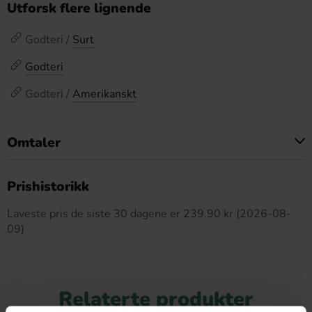
Utforsk flere lignende
Godteri /
Surt
Godteri
Godteri /
Amerikanskt
Omtaler
Dette produktet har ingen anmeldelser
Prishistorikk
Laveste pris de siste 30 dagene er 239.90 kr (2026-08-
09)
Relaterte produkter