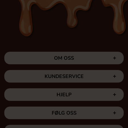
OM OSS
KUNDESERVICE
HJELP
FØLG OSS