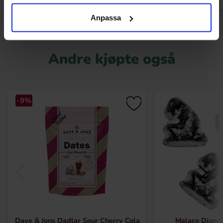
Anpassa
Andre kjøpte også
-9%
Dave & Jons Dadlar Sour Cherry Cola
Malaco Djunge