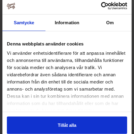
Samtycke
Information
Om
Denna webbplats använder cookies
Vi använder enhetsidentifierare för att anpassa innehållet
och annonserna till användarna, tillhandahålla funktioner
för sociala medier och analysera vår trafik. Vi
vidarebefordrar även sådana identifierare och annan
information från din enhet till de sociala medier och
annons- och analysföretag som vi samarbetar med.
Mike and Ike Mega Mix Sour 120g
Sour Patch Kids 
Dessa kan i sin tur kombinera informationen med annan
130
information som du har tillhandahållit eller som de har
42.90 kr
39.91
samlat in när du har använt deras tjänster.
Kjøp
Kjø
Tillåt alla