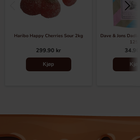
Haribo Happy Cherries Sour 2kg
Dave & Jons Dadler
125
299.90 kr
34.90
Kjøp
Kjø