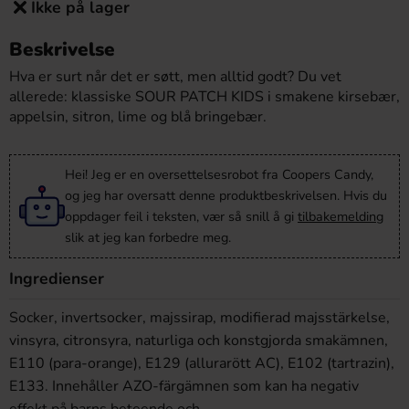
Ikke på lager
Beskrivelse
Hva er surt når det er søtt, men alltid godt? Du vet
allerede: klassiske SOUR PATCH KIDS i smakene kirsebær,
appelsin, sitron, lime og blå bringebær.
Hei! Jeg er en oversettelsesrobot fra Coopers Candy,
og jeg har oversatt denne produktbeskrivelsen. Hvis du
oppdager feil i teksten, vær så snill å gi
tilbakemelding
slik at jeg kan forbedre meg.
Ingredienser
Socker, invertsocker, majssirap, modifierad majsstärkelse,
vinsyra, citronsyra, naturliga och konstgjorda smakämnen,
E110 (para-orange), E129 (allurarött AC), E102 (tartrazin),
E133. Innehåller AZO-färgämnen som kan ha negativ