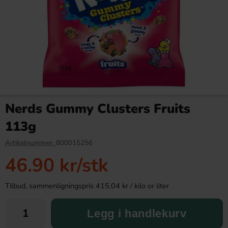
Red Bull Green Drakfrukt 25cl
Arla Mjukglassmix 2L
Nerds Gummy Clusters Fruits
38.90 kr
179.89 kr
113g
Köp
Köp
Artikelnummer:
800015256
46.90 kr
/stk
Tilbud, sammenligningspris 415.04 kr / kilo or liter
Legg i handlekurv