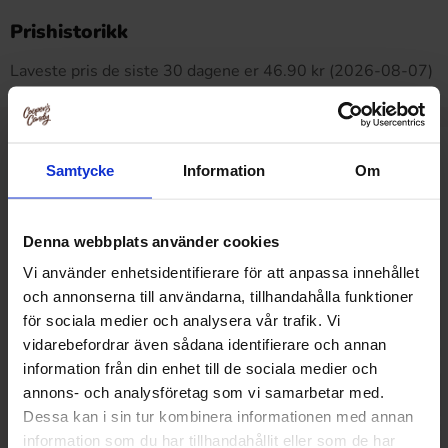
Dette produktet har ingen anmeldelser
Prishistorikk
Laveste pris de siste 30 dagene er 46.90 kr (2026-08-07)
Relaterte produkter
Samtycke
Information
Om
Denna webbplats använder cookies
Vi använder enhetsidentifierare för att anpassa innehållet
och annonserna till användarna, tillhandahålla funktioner
för sociala medier och analysera vår trafik. Vi
vidarebefordrar även sådana identifierare och annan
information från din enhet till de sociala medier och
annons- och analysföretag som vi samarbetar med.
Dessa kan i sin tur kombinera informationen med annan
information som du har tillhandahållit eller som de har