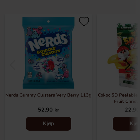
Nerds Gummy Clusters Very Berry 113g
Cokoc 5D Peelable
Fruit Chris
52.90 kr
22.90
Kjøp
Kjø