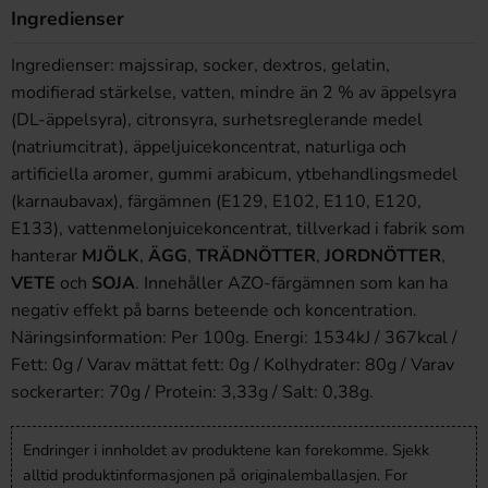
Ingredienser
Ingredienser: majssirap, socker, dextros, gelatin,
modifierad stärkelse, vatten, mindre än 2 % av äppelsyra
(DL-äppelsyra), citronsyra, surhetsreglerande medel
(natriumcitrat), äppeljuicekoncentrat, naturliga och
artificiella aromer, gummi arabicum, ytbehandlingsmedel
(karnaubavax), färgämnen (E129, E102, E110, E120,
E133), vattenmelonjuicekoncentrat, tillverkad i fabrik som
hanterar
MJÖLK
,
ÄGG
,
TRÄDNÖTTER
,
JORDNÖTTER
,
VETE
och
SOJA
. Innehåller AZO-färgämnen som kan ha
negativ effekt på barns beteende och koncentration.
Näringsinformation: Per 100g.
Energi: 1534kJ / 367kcal /
Fett: 0g / Varav mättat fett: 0g / Kolhydrater: 80g / Varav
sockerarter: 70g / Protein: 3,33g / Salt: 0,38g.
Endringer i innholdet av produktene kan forekomme. Sjekk
alltid produktinformasjonen på originalemballasjen. For