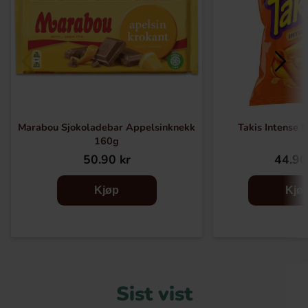
Marabou Sjokoladebar Appelsinknekk
Takis Intense 
160g
50.90 kr
44.90
Kjøp
Kjø
Sist vist