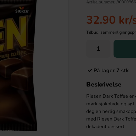
Artikelnummer:
80000866
32.90 kr
/
Tilbud, sammenligningspris
På lager 7 stk
Beskrivelse
r Maxi 21g
Takis Intense Nacho 100g
Riesen Dark Toffee er 
.90 kr
44.90 kr
mørk sjokolade og søt 
deg en herlig smakoppl
Köp
med Riesen Dark Toffe
dekadent dessert.