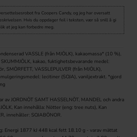
versettelsesrobot fra Coopers Candy, og jeg har oversatt
krivelsen. Hvis du oppdager feil i teksten, vær så snill å gi
lik at jeg kan forbedre meg.
kondenserad VASSLE (från MJÖLK), kakaomassa* (10 %),
d SKUMMJÖLK, kakao, fuktighetsbevarande medel:
smör, SMÖRFETT, VASSLEPULVER (från MJÖLK),
mulgeringsmedel: lecitiner (SOJA), vaniljextrakt. *gjord
ing
delar av JORDNÖT SAMT HASSELNÖT, MANDEL och andra
ÖLK, Kan innehålla: Nötter (eng: tree nuts), Kan
R, innehåller: SOJABÖNOR.
: Energi 1877 kJ 448 kcal fett 18.10 g - varav mättat