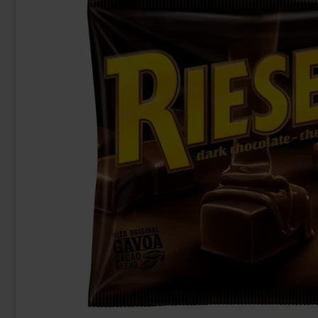
-33%
Ritz Crackers Original 150g
Kinde
19.90 kr
9
29.90 kr
Köp
Köp