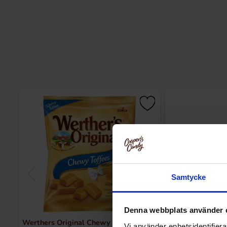
Samtycke
Denna webbplats använder 
Werthers Original Chewy Toffees 135g
Roshen Milky 
Vi använder enhetsidentifierar