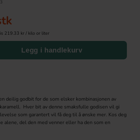
3
stk
 219.33 kr / kilo or liter
Legg i handlekurv
Capri-Sun Ice Pops 10 x 40ml
PG Tips Tea Bags 8
en deilig godbit for de som elsker kombinasjonen av
54.90 kr
89.90 k
karamell. Hver bit av denne smaksfulle godisen vil gi
evelse som garantert vil få deg til å ønske mer. Kos deg
Köp
Köp
e alene, del den med venner eller ha den som en