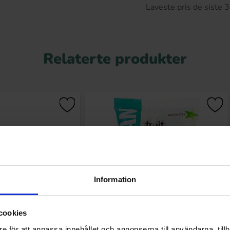
Laveste pris de siste
Relaterte produkter
Information
cookies
Splash Toffee 150g
Green Star Vegan Fruit Toffee 500g
e för att anpassa innehållet och annonserna till användarna, tillh