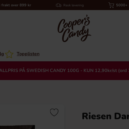
i frakt over 899 kr
5000+ a
Rask levering
lg
Topplisten
ALLPRIS PÅ SWEDISH CANDY 100G - KUN 12,90kr/st (ord 
Riesen Da
Heading