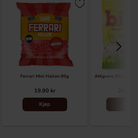
Ferrari Mini Hallon 80g
Ahlgrens Biler Surs
19.90 kr
24.90 k
Kjøp
Kjøp