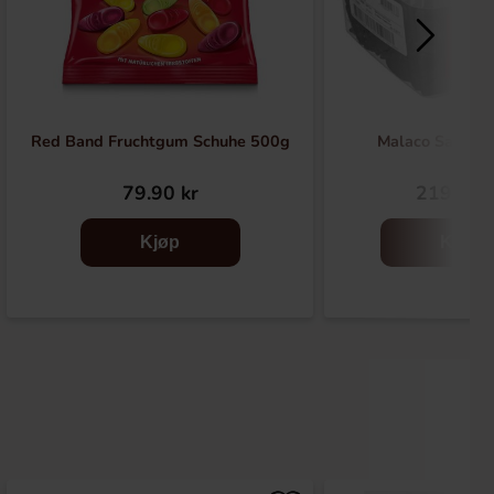
Red Band Fruchtgum Schuhe 500g
Malaco Salt Sil
79.90 kr
219.90 
Kjøp
Kjøp