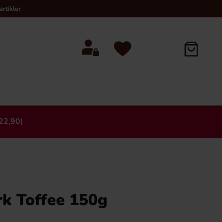
rtikler
22,90)
×
rk Toffee 150g