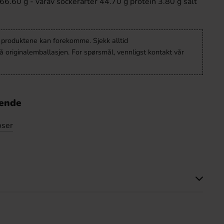
 66.60 g - varav sockerarter 44.70 g protein 3.80 g salt
v produktene kan forekomme. Sjekk alltid
 originalemballasjen. For spørsmål, vennligst kontakt vår
nende
oser
tte produktet har ingen anmeldelser