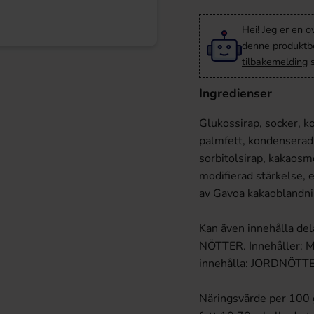
Hei! Jeg er en o
denne produktbes
tilbakemelding
s
Ingredienser
Glukossirap, socker, 
palmfett, kondensera
sorbitolsirap, kakao
modifierad stärkelse, e
av Gavoa kakaoblandn
Kan även innehålla 
NÖTTER. Innehåller: MJ
innehålla: JORDNÖTTE
Näringsvärde per 100 g