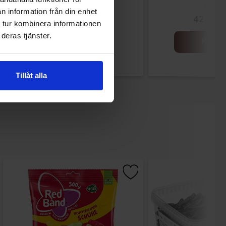
70g
n information från din enhet
49.90 kr
42.90 k
 tur kombinera informationen
deras tjänster.
Kjøp
Kjøp
Tillåt alla