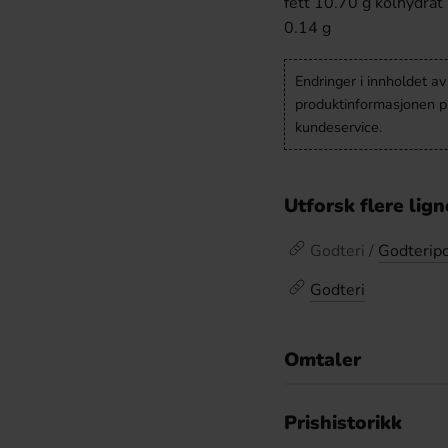
fett 10.70 g kolhydrat
0.14 g
Endringer i innholdet a
produktinformasjonen på
kundeservice.
Utforsk flere lig
Godteri /
Godterip
Godteri
Omtaler
De
Prishistorikk