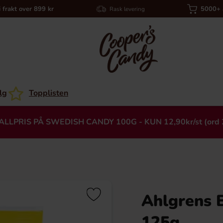
i frakt over 899 kr
5000+ a
Rask levering
lg
Topplisten
ALLPRIS PÅ SWEDISH CANDY 100G - KUN 12,90kr/st (ord 
Ahlgrens 
Heading
125g