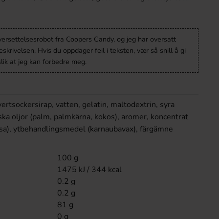
versettelsesrobot fra Coopers Candy, og jeg har oversatt
krivelsen. Hvis du oppdager feil i teksten, vær så snill å gi
lik at jeg kan forbedre meg.
vertsockersirap, vatten, gelatin, maltodextrin, syra
iska oljor (palm, palmkärna, kokos), aromer, koncentrat
ädisa), ytbehandlingsmedel (karnaubavax), färgämne
100 g
1475 kJ / 344 kcal
0.2 g
0.2 g
81 g
0 g