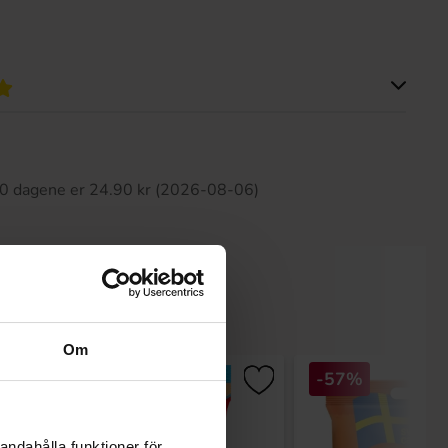
tte produktet har ingen anmeldelser
 30 dagene er 24.90 kr (2026-08-06)
Om
-57%
andahålla funktioner för