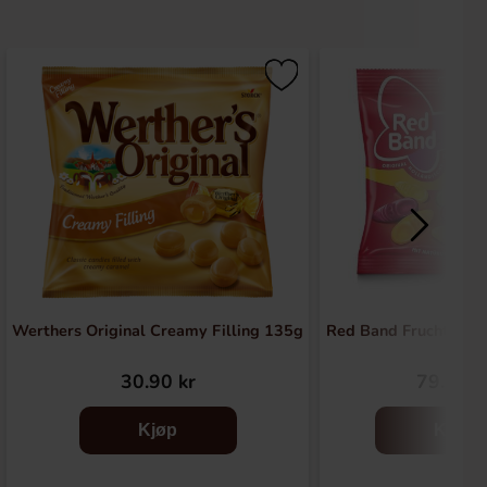
Werthers Original Creamy Filling 135g
Red Band Fruchtgum
30.90 kr
79.90 k
Kjøp
Kjøp