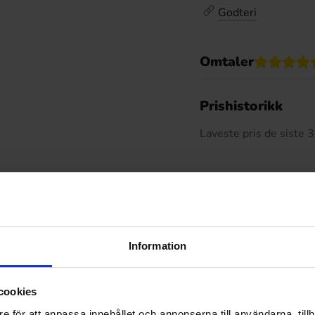
Godteri
Omtaler
De
Prishistorikk
Laveste pris de siste
Relaterte produkter
Information
cookies
e för att anpassa innehållet och annonserna till användarna, tillh