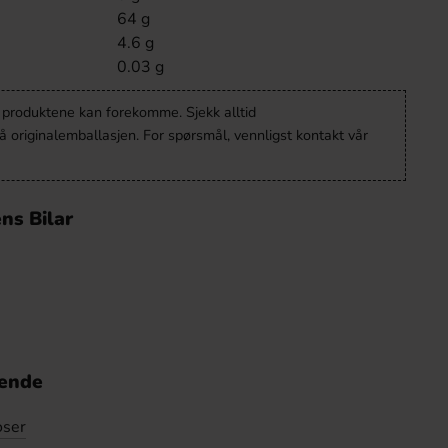
64 g
4.6 g
0.03 g
v produktene kan forekomme. Sjekk alltid
 originalemballasjen. For spørsmål, vennligst kontakt vår
ns Bilar
nende
oser