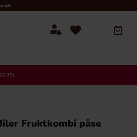
rtikler
22,90)
×
Biler Fruktkombi påse