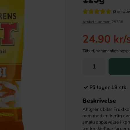
(3 omtaler
Artikelnummer:
25306
24.90 kr
/
Tilbud, sammenligningspris
ruktkolor 725g
San Pellegrino Melograna & Aranicia
På lager 18 stk
33cl
.90 kr
29.90 kr
Beskrivelse
Ahlgrens bilar Fruktk
Köp
men med en herlig ove
smaksopplevelse i ko
tre forskjellige farger