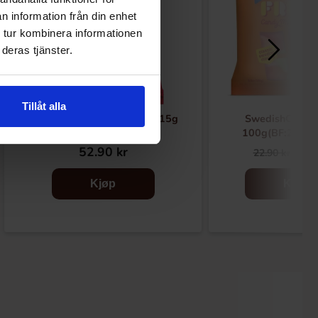
n information från din enhet
 tur kombinera informationen
deras tjänster.
Tillåt alla
Chupa Chups Madz Fruits 115g
SwedishCandy 
100g(BF:2026-
52.90 kr
9.9
22.90 kr
Kjøp
Kjøp