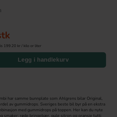
)
stk
 199.20 kr / kilo or liter
Legg i handlekurv
Haribo Nappar Lakrisskum 120g
Arla Mjukglassmix L
24.90 kr
169.90 
ombi har samme bunnplate som Ahlgrens bilar Original,
Köp
Köp
rdel av gummidrops. Sveriges beste bil byr på en ekstra
mbinasjon med gummidrops på toppen. Her kan du nyte
 og smaker; røde bringebær, gule sitron og oransje tutti