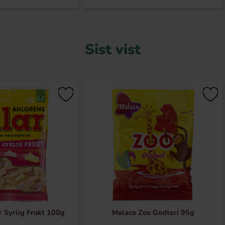
Sist vist
r Syrlig Frukt 100g
Malaco Zoo Godteri 95g