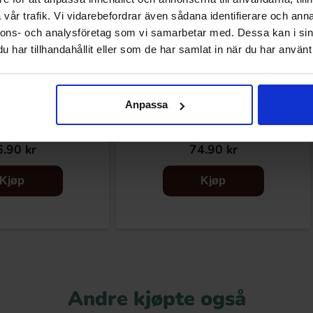
vår trafik. Vi vidarebefordrar även sådana identifierare och anna
nnons- och analysföretag som vi samarbetar med. Dessa kan i sin
har tillhandahållit eller som de har samlat in när du har använt 
Anpassa
 Trocadero Sodakombi
Jolly Rancher Hard Candy Bag 198g
100g
.90 kr
74.90 kr
Kjøp
Kjøp
Andre kjøpte også