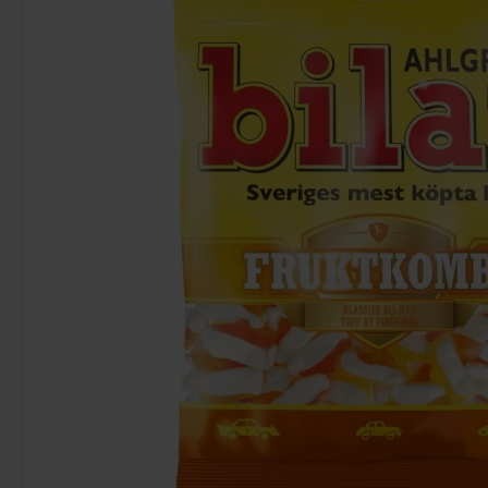
Bubs Sur Skumromb Tutti frutti 2.6kg
Franska F
349.90 kr
89
Köp
Köp