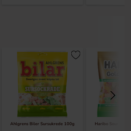
Ahlgrens Biler Sursukrede 100g
Haribo Sour Gold