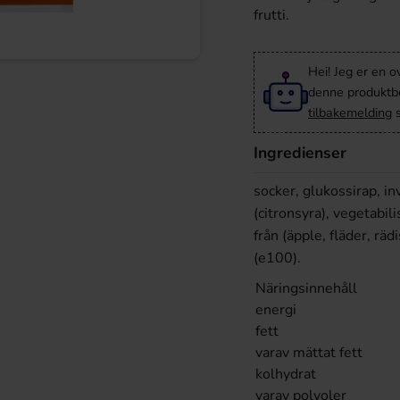
frutti.
Hei! Jeg er en o
denne produktbes
tilbakemelding
s
Ingredienser
socker, glukossirap, in
(citronsyra), vegetabil
från (äpple, fläder, r
(e100).
Näringsinnehåll
energi
fett
varav mättat fett
kolhydrat
varav polyoler