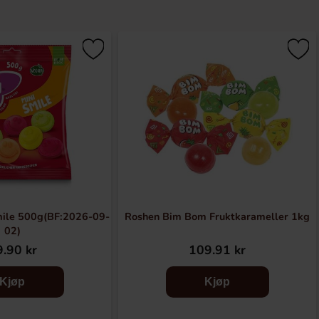
mile 500g(BF:2026-09-
Roshen Bim Bom Fruktkarameller 1kg
02)
.90 kr
109.91 kr
Kjøp
Kjøp