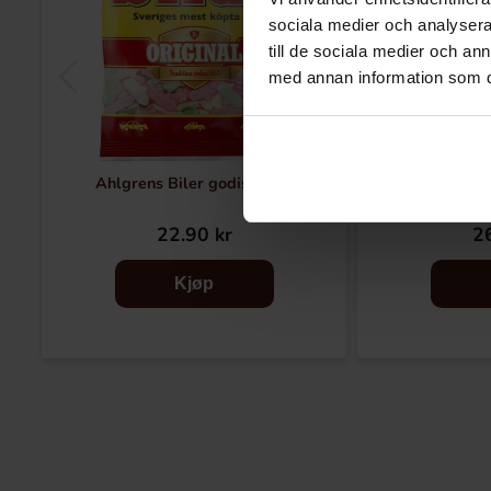
sociala medier och analysera 
till de sociala medier och a
med annan information som du 
Ahlgrens Biler godis 125g
Ahlgrens Bilar
22.90 kr
26
Kjøp