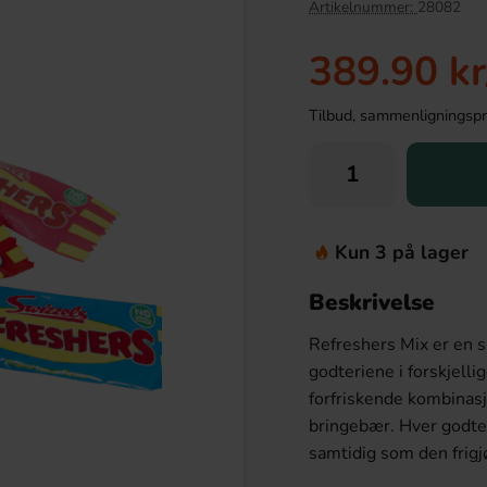
Artikelnummer:
28082
-57%
389.90 kr
Tilbud, sammenligningspris
Kun 3 på lager
Beskrivelse
 Vanilla Berry 25cl
Marabou Daim Dubbel 56g x 36st
Refreshers Mix er en 
.91 kr
229.90 kr
536.39 kr
godteriene i forskjelli
forfriskende kombinasj
Köp
bringebær. Hver godter
samtidig som den frigj