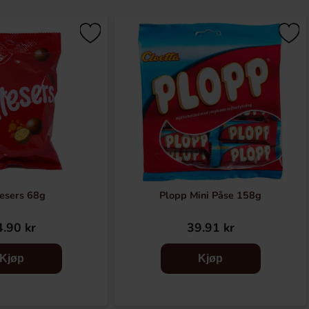
esers 68g
Plopp Mini Påse 158g
.90 kr
39.91 kr
Kjøp
Kjøp