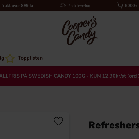
i frakt over 899 kr
5000+ a
Rask levering
lg
Topplisten
ALLPRIS PÅ SWEDISH CANDY 100G - KUN 12,90kr/st (ord 
Refresher
Heading