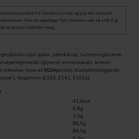
versettelsesrobot fra Coopers Candy, og jeg har oversatt
krivelsen. Hvis du oppdager feil i teksten, vær så snill å gi
lik at jeg kan forbedre meg.
egetabiliska oljor (palm, palmkärna), surhetsreglerande
mulgeringsmedel (glycerol monostearat), aromer,
d stärkelse, lyserad
SOJA
protein, klumpförebyggande
onat ), färgämnen (E163, E141, E161b).
g
412kcal
5,8g
3,9g
88,5g
88,5g
0,2g