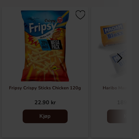
Fripsy Crispy Sticks Chicken 120g
Haribo Maoam B
22.90 kr
189.90 
Kjøp
Kjøp