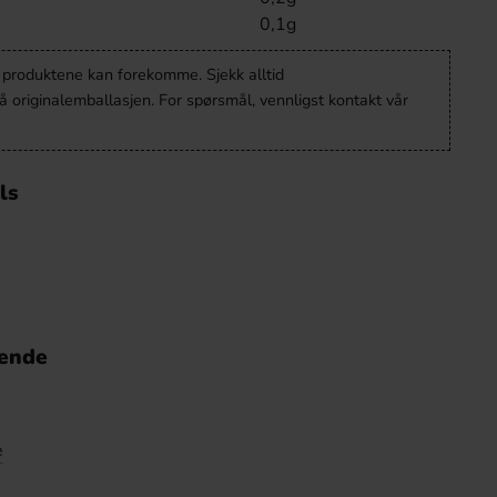
0,1g
v produktene kan forekomme. Sjekk alltid
 originalemballasjen. For spørsmål, vennligst kontakt vår
ls
nende
e