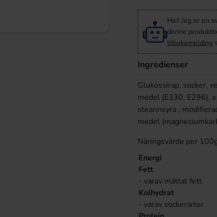
Hei! Jeg er en o
denne produktbes
tilbakemelding
s
Ingredienser
Glukossirap, socker, v
medel (E330, E296), e
stearinsyra , modifiera
medel (magnesiumkarb
Näringsvärde per 100
Energi
Fett
- varav mättat fett
Kolhydrat
- varav sockerarter
Protein