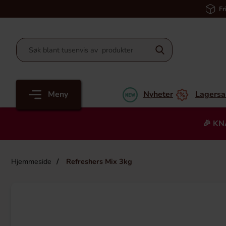
Fr
Meny
Nyheter
Lagersa
🎉 KN
Hjemmeside
Refreshers Mix 3kg