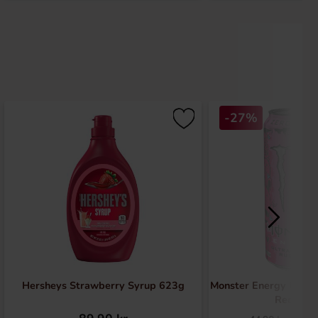
-27%
Hersheys Strawberry Syrup 623g
Monster Energy Ultra
Red 50cl