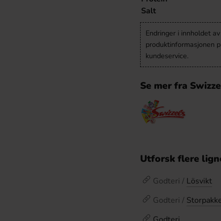
Salt
Endringer i innholdet a
produktinformasjonen på
kundeservice.
Se mer fra Swizze
Utforsk flere lig
Godteri /
Lösvikt
Godteri /
Storpakk
Godteri