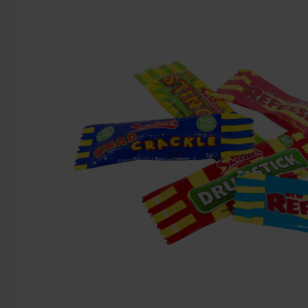
-8%
Refreshers Citron Hel Låda 60st
Red Bull Iced
229.90 kr
39
249.90 kr
Köp
Köp