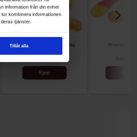
n information från din enhet
 tur kombinera informationen
deras tjänster.
Matthijs Fruit Mix Veggie 1kg
Frukttungor 
Tillåt alla
149.90 kr
249.90 
Kjøp
Kjøp