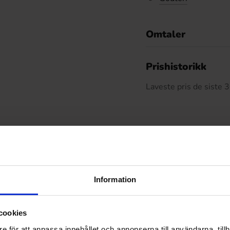
Omtaler
De
Prishistorikk
Laveste pris de siste
Relaterte produkter
Information
cookies
e för att anpassa innehållet och annonserna till användarna, tillh