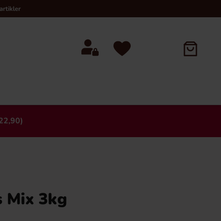
rtikler
22,90)
×
s Mix 3kg