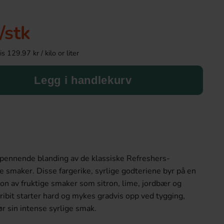
/stk
 129.97 kr / kilo or liter
Legg i handlekurv
Samyang Buldak Carbo Hot Chicken
Kinder Maxi
Flavor Ramen 130g
spennende blanding av de klassiske Refreshers-
38.90 kr
9.90 kr
ge smaker. Disse fargerike, syrlige godteriene byr på en
on av fruktige smaker som sitron, lime, jordbær og
Köp
Köp
ibit starter hard og mykes gradvis opp ved tygging,
ør sin intense syrlige smak.