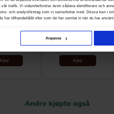
vår trafik. Vi vidarebefordrar även sådana identifierare och anna
nnons- och analysföretag som vi samarbetar med. Dessa kan i sin
har tillhandahållit eller som de har samlat in när du har använt 
s Fruits 1.6kg
Frisia Fruit Sugarfree 1.5kg
Anpassa
9.90 kr
279.90 kr
Kjøp
Kjøp
Andre kjøpte også