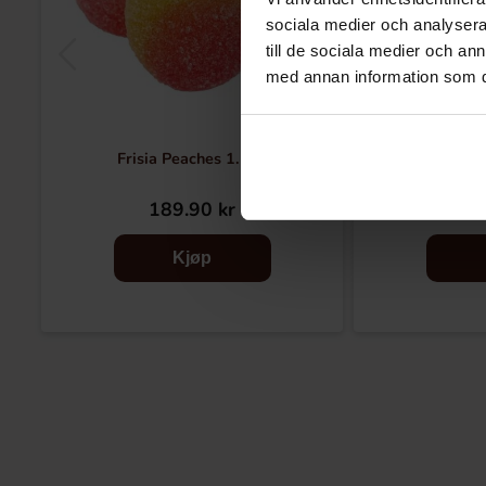
sociala medier och analysera 
till de sociala medier och a
med annan information som du 
Frisia Peaches 1.5kg
Skittle
189.90 kr
29
Kjøp