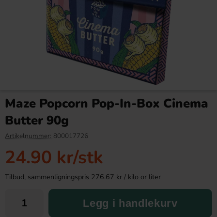
Popcornkrydda Cheddar 40g
Kinder Maxi 21g
Maze Popcorn Pop-In-Box Cinema
46.90 kr
9.90 kr
Butter 90g
Köp
Köp
Artikelnummer:
800017726
24.90 kr
/stk
Tilbud, sammenligningspris 276.67 kr / kilo or liter
Legg i handlekurv