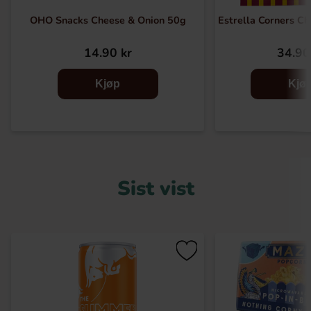
OHO Snacks Cheese & Onion 50g
Estrella Corners Ch
14.90 kr
34.90
Kjøp
Kjø
Sist vist