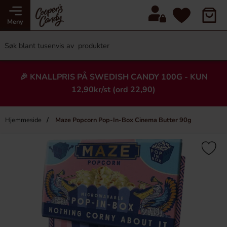
Meny
🎉 KNALLPRIS PÅ SWEDISH CANDY 100G - KUN
12,90kr/st (ord 22,90)
Hjemmeside
Maze Popcorn Pop-In-Box Cinema Butter 90g
×
Heading