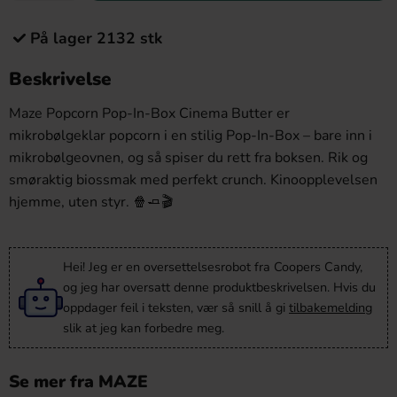
På lager 2132 stk
Beskrivelse
Maze Popcorn Pop-In-Box Cinema Butter er
mikrobølgeklar popcorn i en stilig Pop-In-Box – bare inn i
mikrobølgeovnen, og så spiser du rett fra boksen. Rik og
smøraktig biossmak med perfekt crunch. Kinoopplevelsen
hjemme, uten styr. 🍿🧈🎬
Hei! Jeg er en oversettelsesrobot fra Coopers Candy,
og jeg har oversatt denne produktbeskrivelsen. Hvis du
oppdager feil i teksten, vær så snill å gi
tilbakemelding
slik at jeg kan forbedre meg.
Se mer fra MAZE