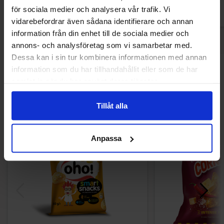
för sociala medier och analysera vår trafik. Vi
vidarebefordrar även sådana identifierare och annan
information från din enhet till de sociala medier och
annons- och analysföretag som vi samarbetar med.
Dessa kan i sin tur kombinera informationen med annan
information som du har tillhandahållit eller som de har
Andre kjøpte også
samlat in när du har använt deras tjänster.
Tillåt alla
Anpassa