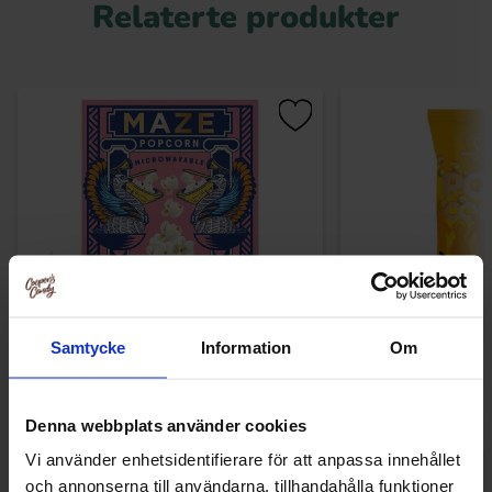
Relaterte produkter
Samtycke
Information
Om
MAZE Popcorn Cinema Butter 3-pack
Sundlings Popcor
240g
46.90 kr
32.90
Denna webbplats använder cookies
Vi använder enhetsidentifierare för att anpassa innehållet
Kjøp
Kjø
och annonserna till användarna, tillhandahålla funktioner