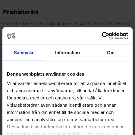
Dette produktet har ingen anmeldelser
Prishistorikk
Laveste pris de siste 30 dagene er 42.90 kr (2026-08-07)
Relaterte produkter
Samtycke
Information
Om
Denna webbplats använder cookies
Vi använder enhetsidentifierare för att anpassa innehållet
och annonserna till användarna, tillhandahålla funktioner
för sociala medier och analysera vår trafik. Vi
vidarebefordrar även sådana identifierare och annan
information från din enhet till de sociala medier och
annons- och analysföretag som vi samarbetar med.
Dessa kan i sin tur kombinera informationen med annan
information som du har tillhandahållit eller som de har