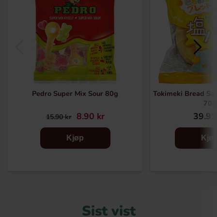
Pedro Super Mix Sour 80g
Tokimeki Bread Sal
70g
8.90 kr
39.91
15.90 kr
Kjøp
Kjø
Sist vist