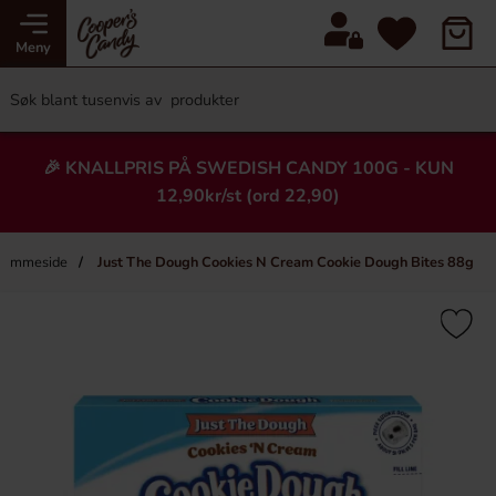
Meny
🎉 KNALLPRIS PÅ SWEDISH CANDY 100G - KUN
12,90kr/st (ord 22,90)
jemmeside
Just The Dough Cookies N Cream Cookie Dough Bites 88g
×
Heading
-70%