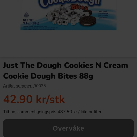
Betty Crocker OREO Brownie
Cadbury Creme Egg White
Mix 385g
40g(BF:2026-07-31)
Just The Dough Cookies N Cream
99.90 kr
6.90 kr
22.90 kr
Cookie Dough Bites 88g
Köp
Köp
Artikelnummer:
90035
42.90 kr
/stk
Tilbud, sammenligningspris 487.50 kr / kilo or liter
Overvåke