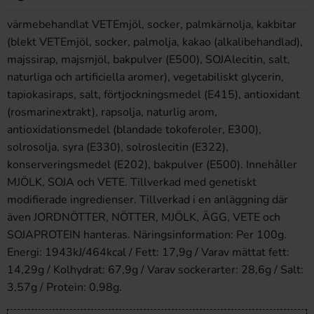
värmebehandlat VETEmjöl, socker, palmkärnolja, kakbitar
(blekt VETEmjöl, socker, palmolja, kakao (alkalibehandlad),
majssirap, majsmjöl, bakpulver (E500), SOJAlecitin, salt,
naturliga och artificiella aromer), vegetabiliskt glycerin,
tapiokasiraps, salt, förtjockningsmedel (E415), antioxidant
(rosmarinextrakt), rapsolja, naturlig arom,
antioxidationsmedel (blandade tokoferoler, E300),
solrosolja, syra (E330), solroslecitin (E322),
konserveringsmedel (E202), bakpulver (E500). Innehåller
MJÖLK, SOJA och VETE. Tillverkad med genetiskt
modifierade ingredienser. Tillverkad i en anläggning där
även JORDNÖTTER, NÖTTER, MJÖLK, ÄGG, VETE och
SOJAPROTEIN hanteras.
Näringsinformation: Per 100g.
Energi: 1943kJ/464kcal / Fett: 17,9g / Varav mättat fett:
14,29g / Kolhydrat: 67,9g / Varav sockerarter: 28,6g / Salt:
3,57g / Protein: 0,98g.