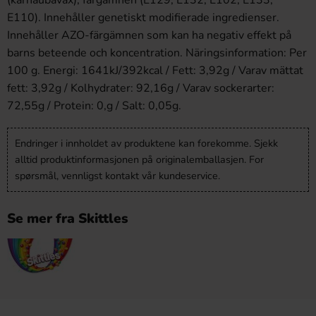
(karnaubavax), färgämnen (E129, E132, E102, E133,
E110). Innehåller genetiskt modifierade ingredienser.
Innehåller AZO-färgämnen som kan ha negativ effekt på
barns beteende och koncentration. Näringsinformation: Per
100 g. Energi: 1641kJ/392kcal / Fett: 3,92g / Varav mättat
fett: 3,92g / Kolhydrater: 92,16g / Varav sockerarter:
72,55g / Protein: 0,g / Salt: 0,05g.
Endringer i innholdet av produktene kan forekomme. Sjekk
alltid produktinformasjonen på originalemballasjen. For
spørsmål, vennligst kontakt vår kundeservice.
Se mer fra Skittles