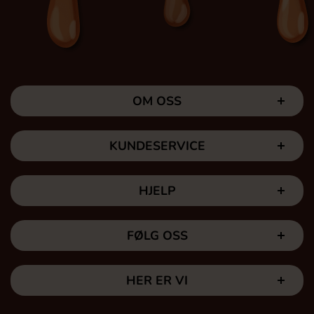
OM OSS
KUNDESERVICE
HJELP
FØLG OSS
HER ER VI