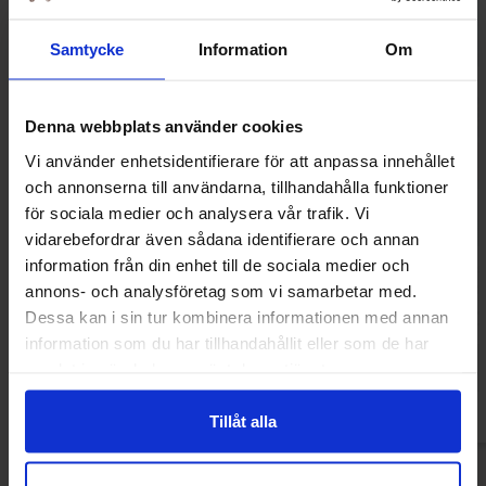
Samtycke
Information
Om
Denna webbplats använder cookies
Vi använder enhetsidentifierare för att anpassa innehållet
och annonserna till användarna, tillhandahålla funktioner
för sociala medier och analysera vår trafik. Vi
vidarebefordrar även sådana identifierare och annan
information från din enhet till de sociala medier och
Airheads Sour Mini Bars 85g
Nerds Gummy Clust
113
annons- och analysföretag som vi samarbetar med.
39.91 kr
52.90
Dessa kan i sin tur kombinera informationen med annan
information som du har tillhandahållit eller som de har
Kjøp
Kjø
samlat in när du har använt deras tjänster.
Tillåt alla