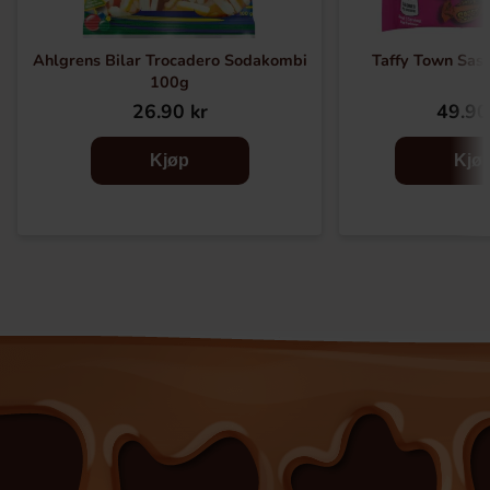
Ahlgrens Bilar Trocadero Sodakombi
Taffy Town Sass
100g
26.90 kr
49.90
Kjøp
Kjø