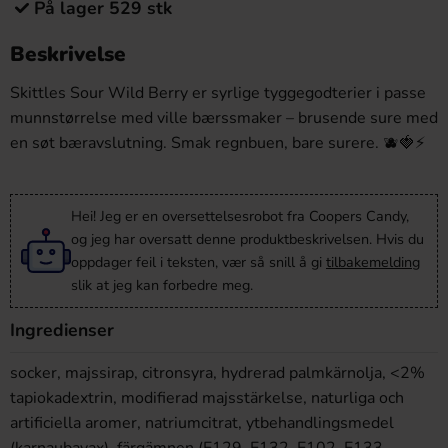
På lager 529 stk
Beskrivelse
Skittles Sour Wild Berry
er syrlige tyggegodterier i passe
munnstørrelse med ville bærssmaker –
brusende sure med
en søt
bæravslutning. Smak
regnbuen, bare surere.
🫐🍓⚡
Hei! Jeg er en oversettelsesrobot fra Coopers Candy,
og jeg har oversatt denne produktbeskrivelsen. Hvis du
oppdager feil i teksten, vær så snill å gi
tilbakemelding
slik at jeg kan forbedre meg.
Ingredienser
socker, majssirap, citronsyra, hydrerad palmkärnolja, <2%
tapiokadextrin, modifierad majsstärkelse, naturliga och
artificiella aromer, natriumcitrat, ytbehandlingsmedel