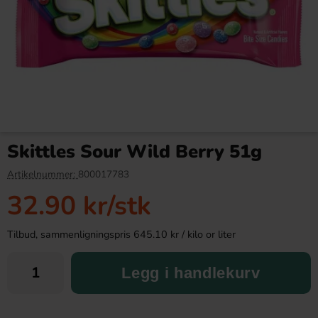
Shades By Niko Straight Up
Cadbury Bitsa Wispa 85g
Strawberry 150g
Skittles Sour Wild Berry 51g
39.91 kr
36.90 kr
Artikelnummer:
800017783
32.90 kr
/stk
Köp
Köp
Tilbud, sammenligningspris 645.10 kr / kilo or liter
Legg i handlekurv