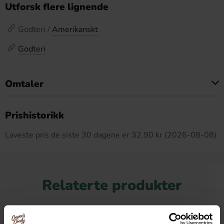
Utforsk flere lignende
Godteri /
Amerikanskt
Godteri
Omtaler
Dette produktet har ingen anmeldelser
Prishistorikk
Laveste pris de siste 30 dagene er 32.90 kr (2026-08-08)
Relaterte produkter