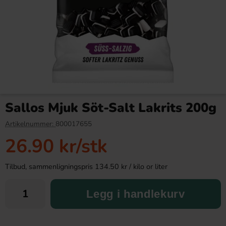
Haribo Goldbears
Gowell Strawberry & Lime
Gummibjörnar 80g
33cl
Sallos Mjuk Söt-Salt Lakrits 200g
14.90 kr
29.90 kr
Artikelnummer:
800017655
26.90 kr
/stk
Köp
Köp
Tilbud, sammenligningspris 134.50 kr / kilo or liter
Legg i handlekurv