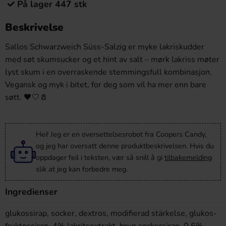
På lager 447 stk
Beskrivelse
Sallos Schwarzweich Süss-Salzig er myke lakriskudder
med søt skumsucker og et hint av salt – mørk lakriss møter
lyst skum i en overraskende stemmingsfull kombinasjon.
Vegansk og myk i bitet, for deg som vil ha mer enn bare
søtt. 🖤🤍🧂
Hei! Jeg er en oversettelsesrobot fra Coopers Candy,
og jeg har oversatt denne produktbeskrivelsen. Hvis du
oppdager feil i teksten, vær så snill å gi
tilbakemelding
slik at jeg kan forbedre meg.
Ingredienser
glukossirap, socker, dextros, modifierad stärkelse, glukos-