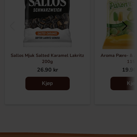
Sallos Mjuk Salted Karamel Lakritz
Aroma Pære- & A
200g
115
26.90 kr
19.90
Kjøp
Kjø