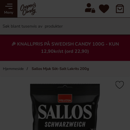
Meny
🎉 KNALLPRIS PÅ SWEDISH CANDY 100G - KUN
12,90kr/st (ord 22,90)
Hjemmeside
Sallos Mjuk Söt-Salt Lakrits 200g
×
Heading