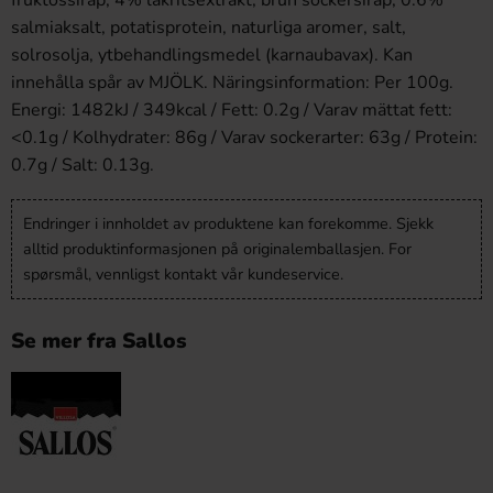
fruktossirap, 4% lakritsextrakt, brun sockersirap, 0.6%
salmiaksalt, potatisprotein, naturliga aromer, salt,
solrosolja, ytbehandlingsmedel (karnaubavax). Kan
innehålla spår av MJÖLK. Näringsinformation: Per 100g.
Energi: 1482kJ / 349kcal / Fett: 0.2g / Varav mättat fett:
<0.1g / Kolhydrater: 86g / Varav sockerarter: 63g / Protein:
0.7g / Salt: 0.13g.
Endringer i innholdet av produktene kan forekomme. Sjekk
alltid produktinformasjonen på originalemballasjen. For
spørsmål, vennligst kontakt vår kundeservice.
Se mer fra Sallos