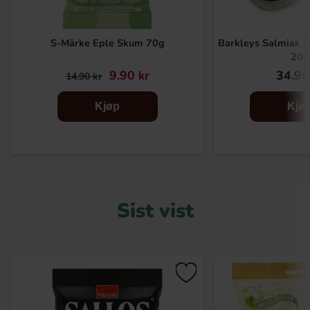
S-Märke Eple Skum 70g
Barkleys Salmiak Li
20g
9.90 kr
34.90
14.90 kr
Kjøp
Kjø
Sist vist