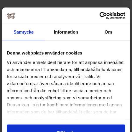
Relaterte produkter
Samtycke
Information
Om
Denna webbplats använder cookies
Vi använder enhetsidentifierare för att anpassa innehållet
och annonserna till användarna, tillhandahålla funktioner
för sociala medier och analysera vår trafik. Vi
vidarebefordrar även sådana identifierare och annan
information från din enhet till de sociala medier och
annons- och analysföretag som vi samarbetar med.
Dessa kan i sin tur kombinera informationen med annan
Norregade Saltede Skruvar 85g
Sallos X-PL
information som du har tillhandahållit eller som de har
samlat in när du har använt deras tjänster.
22.90 kr
36.90