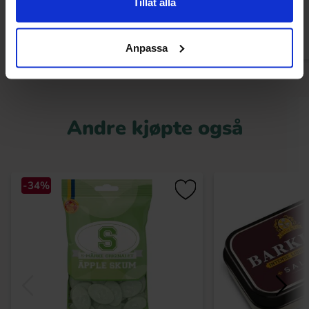
Tillåt alla
Kjøp
Kjø
Anpassa
Andre kjøpte også
-34%