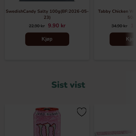
SwedishCandy Salty 100g(BF:2026-05-
Tabby Chicken Wi
23)
50g
9.90 kr
19
22.90 kr
34.90 kr
Kjøp
Kjø
Sist vist