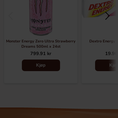
Monster Energy Zero Ultra Strawberry
Dextro Energy T
Dreams 500ml x 24st
799.91 kr
19.90
Kjøp
Kjø