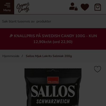
Meny
🎉 KNALLPRIS PÅ SWEDISH CANDY 100G - KUN
12,90kr/st (ord 22,90)
Hjemmeside
Sallos Mjuk Lakrits Salmiak 200g
×
Heading
-50%