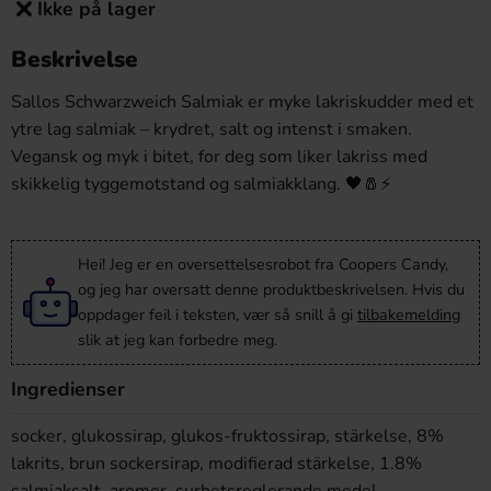
Ikke på lager
Beskrivelse
Sallos Schwarzweich Salmiak er myke lakriskudder med et
ytre lag salmiak – krydret, salt og intenst i smaken.
Vegansk og myk i bitet, for deg som liker lakriss med
skikkelig tyggemotstand og salmiakklang. 🖤🧂⚡
Hei! Jeg er en oversettelsesrobot fra Coopers Candy,
og jeg har oversatt denne produktbeskrivelsen. Hvis du
oppdager feil i teksten, vær så snill å gi
tilbakemelding
slik at jeg kan forbedre meg.
Ingredienser
socker, glukossirap, glukos-fruktossirap, stärkelse, 8%
lakrits, brun sockersirap, modifierad stärkelse, 1.8%