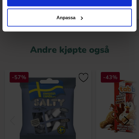
Anpassa
Andre kjøpte også
-57%
-43%