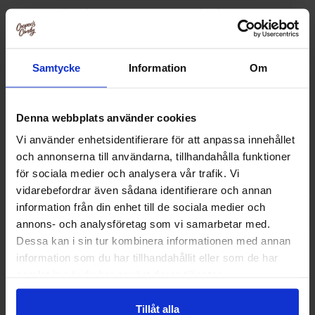
Relaterte produkter
Samtycke
Information
Om
Denna webbplats använder cookies
Vi använder enhetsidentifierare för att anpassa innehållet
och annonserna till användarna, tillhandahålla funktioner
för sociala medier och analysera vår trafik. Vi
vidarebefordrar även sådana identifierare och annan
information från din enhet till de sociala medier och
annons- och analysföretag som vi samarbetar med.
Dessa kan i sin tur kombinera informationen med annan
Sallos Mjuk Salted Karamel Lakritz
Sallos Dark Berry
information som du har tillhandahållit eller som de har
200g
samlat in när du har använt deras tjänster.
26.90 kr
26.90
Tillåt alla
Kjøp
Kjø