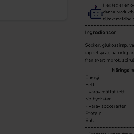
Hei! Jeg er en o
denne produktbes
tilbakemelding
s
Ingredienser
Socker, glukossirap, v
(äppelsyra), naturlig ar
från svart morot, spir
Näringsin
Energi
Fett
- varav mättat fett
Kolhydrater
- varav sockerarter
Protein
Salt