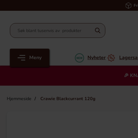
Fr
Meny
Nyheter
Lagersa
🎉 KN
Hjemmeside
Crawie Blackcurrant 120g