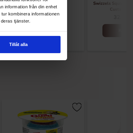
Trolli Hajar 100g
Swizzels Squashies
n information från din enhet
Custard 1
 tur kombinera informationen
19.90 kr
32.90 k
deras tjänster.
Kjøp
Kjøp
Tillåt alla