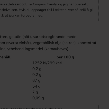
versettelsesrobot fra Coopers Candy, og jeg har oversatt
krivelsen. Hvis du oppdager feil i teksten, vær så snill å gi
lik at jeg kan forbedre meg.
atten, gelatin (nöt), surhetsreglerande medel
om (svarta vinbär), vegetabilisk olja (solros), koncentrat
ulina, ytbehandlingsmedel (karnaubavax).
nehåll
per 100 g
1252 kJ/299 kcal
0,2 g
0,2 g
67 g
54 g
7 g
0,09 g