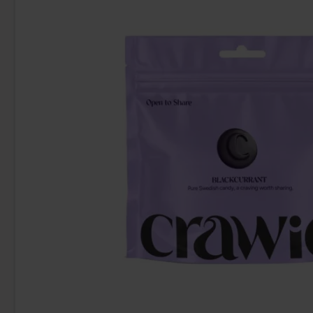
Crawie Sour Cola 120g
Shades By Niko S
34.90 kr
39
Köp
Köp