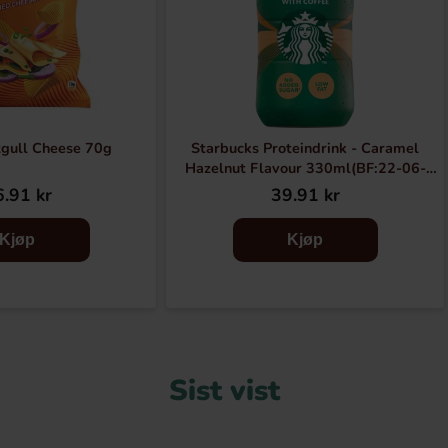
tgull Cheese 70g
Starbucks Proteindrink - Caramel
Hazelnut Flavour 330ml(BF:22-06-
2026)
.91 kr
39.91 kr
Kjøp
Kjøp
Sist vist