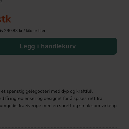
2
stk
 290.83 kr / kilo or liter
Legg i handlekurv
Kinder Maxi 21g
Kinder Joy Super 
 et spenstig gelégodteri med dyp og kraftfull
9.90 kr
28.90 k
 få ingredienser og designet for å spises rett fra
mgodis fra Sverige med en sprett og smak som virkelig
Köp
Köp