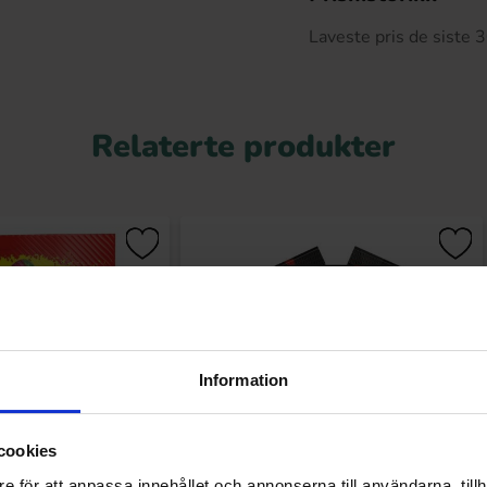
Laveste pris de siste
Relaterte produkter
Information
cookies
e för att anpassa innehållet och annonserna till användarna, tillh