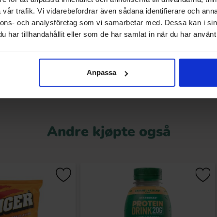
ds Strawberry 130g
Peacemärke Jordgubb/Lakrits 80g x 3st
vår trafik. Vi vidarebefordrar även sådana identifierare och anna
nnons- och analysföretag som vi samarbetar med. Dessa kan i sin
.90 kr
46.90 kr
har tillhandahållit eller som de har samlat in när du har använt 
Kjøp
Kjøp
Anpassa
Andre kjøpte også