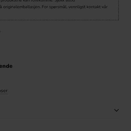
v produktene kan forekomme. Sjekk alltid
 originalemballasjen. For spørsmål, vennligst kontakt vår
e
nende
oser
tte produktet har ingen anmeldelser