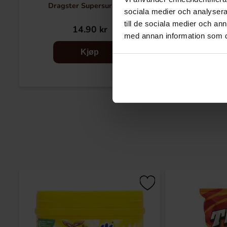
Dragster Supersura 65g
Sour Patch Ki
sociala medier och analysera 
till de sociala medier och a
14.90 kr
38
med annan information som du 
Kjøp