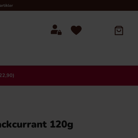
rtikler
22,90)
×
ackcurrant 120g