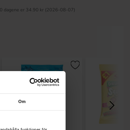
 30 dagene er 34.90 kr (2026-08-07)
Om
andahålla funktioner för