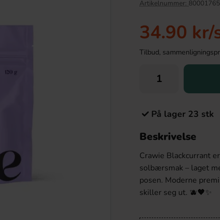
Artikelnummer:
80001765
34.90 kr
/
Tilbud, sammenligningspris
På lager 23 stk
Beskrivelse
traight Up Strawberry
Red Bull Green Drakfrukt 25cl
150g
Crawie Blackcurrant er
.91 kr
38.90 kr
solbærsmak – laget med
posen. Moderne premiu
Köp
skiller seg ut. 🫐🖤✨