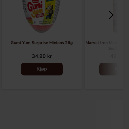
Gumi Yum Surprise Minions 26g
Marvel Iron Man React
Soda 330
34.90 kr
49.90 k
Kjøp
Kjøp