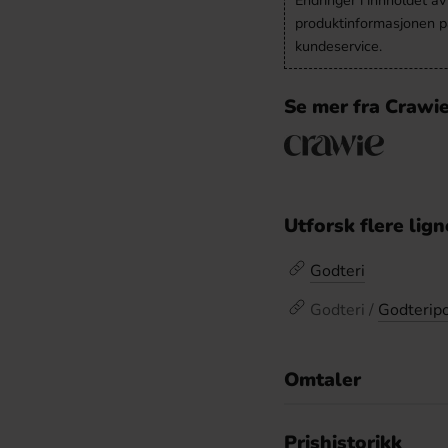
Endringer i innholdet a
produktinformasjonen på
kundeservice.
Se mer fra Crawi
Utforsk flere lig
Godteri
Godteri /
Godterip
Omtaler
De
Prishistorikk