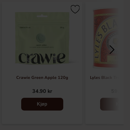
Crawie Green Apple 120g
Lyles Black Treacle
34.90 kr
59.90 k
Kjøp
Kjøp