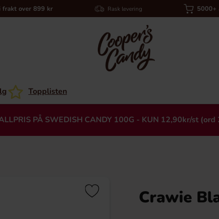
i frakt over 899 kr
5000+ a
Rask levering
lg
Topplisten
ALLPRIS PÅ SWEDISH CANDY 100G - KUN 12,90kr/st (ord 
Crawie Bl
Heading