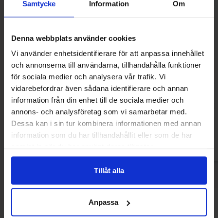
Samtycke
Information
Om
Denna webbplats använder cookies
Vi använder enhetsidentifierare för att anpassa innehållet
och annonserna till användarna, tillhandahålla funktioner
för sociala medier och analysera vår trafik. Vi
Fruittella Juicy Chews 135g
S-Märke Chew
vidarebefordrar även sådana identifierare och annan
information från din enhet till de sociala medier och
34.99 kr
16.91
annons- och analysföretag som vi samarbetar med.
Dessa kan i sin tur kombinera informationen med annan
Kjøp
Kjø
information som du har tillhandahållit eller som de har
samlat in när du har använt deras tjänster.
Tillåt alla
Anpassa
Andre kjøpte også