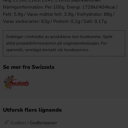
färg; E150c, E163, E141, E161b, paprikaextrakt
Näringsinformation: Per 100g. Energi: 1728kJ/404kcal /
Fett: 5,9g / Varav mättat fett: 3,9g / Kolhydrater: 88g /
Varav sockerarter: 63g / Protein: 0,2g / Salt: 0,17g.
Endringer i innholdet av produktene kan forekomme. Sjekk
alltid produktinformasjonen på originalemballasjen. For
spørsmål, vennligst kontakt vår kundeservice.
Se mer fra Swizzels
Utforsk flere lignende
Godteri /
Godteriposer