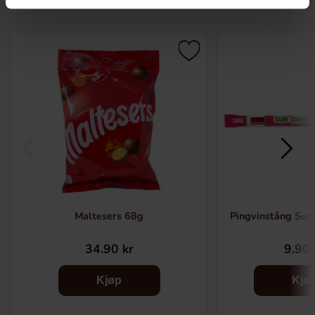
Maltesers 68g
Pingvinstång Sur
34.90 kr
9.90 
Kjøp
Kjø