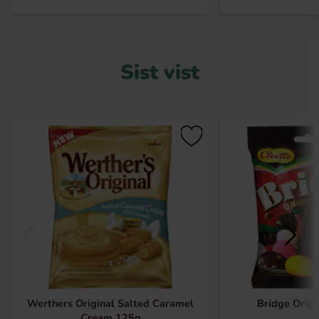
Sist vist
Werthers Original Salted Caramel
Bridge Origi
Cream 125g