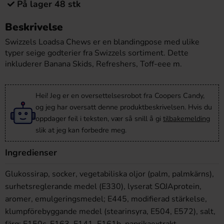
På lager 48 stk
Beskrivelse
Swizzels Loadsa Chews er en blandingpose med ulike
typer seige godterier fra Swizzels sortiment. Dette
inkluderer Banana Skids, Refreshers, Toff-eee m.
Hei! Jeg er en oversettelsesrobot fra Coopers Candy,
og jeg har oversatt denne produktbeskrivelsen. Hvis du
oppdager feil i teksten, vær så snill å gi
tilbakemelding
slik at jeg kan forbedre meg.
Ingredienser
Glukossirap, socker, vegetabiliska oljor (palm, palmkärns),
surhetsreglerande medel (E330), lyserat SOJAprotein,
aromer, emulgeringsmedel; E445, modifierad stärkelse,
klumpförebyggande medel (stearinsyra, E504, E572), salt,