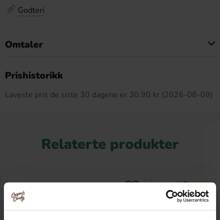
Godteri
Omtaler
Dette produktet har ingen anmeldelser
Prishistorikk
Laveste pris de siste 30 dagene er 30.90 kr (2026-08-09)
Relaterte produkter