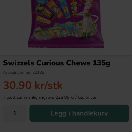
Lucky Charms Cereal 300g
Kinder Sjokoladeegg 1-p 20g
Swizzels Curious Chews 135g
119.90 kr
18.89 kr
Artikelnummer:
32138
30.90 kr
/stk
Köp
Köp
Tilbud, sammenligningspris 228.89 kr / kilo or liter
Legg i handlekurv