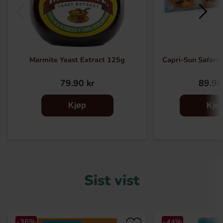
Marmite Yeast Extract 125g
Capri-Sun Safari 
79.90 kr
89.90
Kjøp
Kjø
Sist vist
-36%
-44%