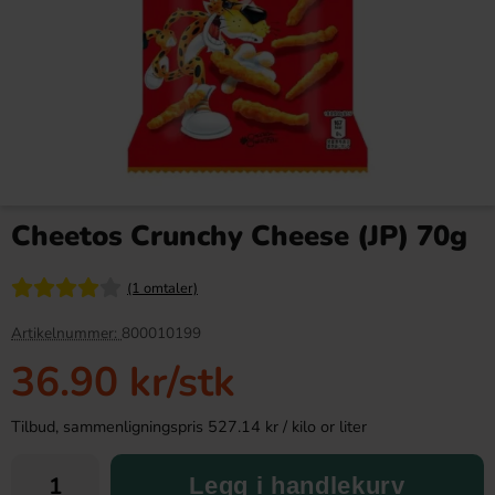
Bubs Sur Skumromb Tutti
Takis Fuego 100g
frutti 2.6kg
Cheetos Crunchy Cheese (JP) 70g
349.90 kr
44.90 kr
(1 omtaler)
Köp
Köp
Artikelnummer:
800010199
36.90 kr
/stk
Tilbud, sammenligningspris 527.14 kr / kilo or liter
Legg i handlekurv