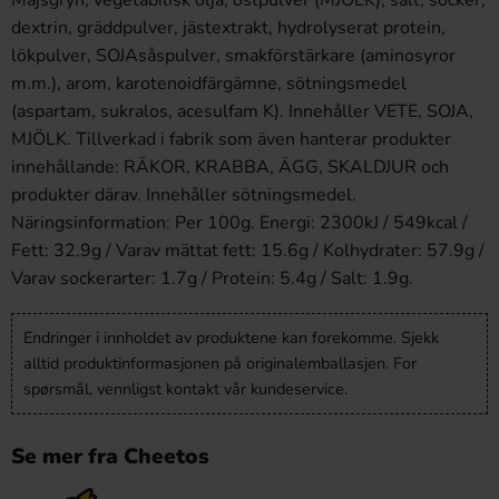
dextrin, gräddpulver, jästextrakt, hydrolyserat protein,
lökpulver, SOJAsåspulver, smakförstärkare (aminosyror
m.m.), arom, karotenoidfärgämne, sötningsmedel
(aspartam, sukralos, acesulfam K). Innehåller VETE, SOJA,
MJÖLK. Tillverkad i fabrik som även hanterar produkter
innehållande: RÄKOR, KRABBA, ÄGG, SKALDJUR och
produkter därav. Innehåller sötningsmedel.
Näringsinformation: Per 100g. Energi: 2300kJ / 549kcal /
Fett: 32.9g / Varav mättat fett: 15.6g / Kolhydrater: 57.9g /
Varav sockerarter: 1.7g / Protein: 5.4g / Salt: 1.9g.
Endringer i innholdet av produktene kan forekomme. Sjekk
alltid produktinformasjonen på originalemballasjen. For
spørsmål, vennligst kontakt vår kundeservice.
Se mer fra Cheetos