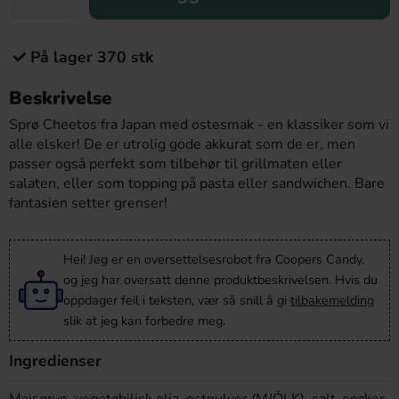
På lager 370 stk
Beskrivelse
Sprø Cheetos fra Japan med ostesmak - en klassiker som vi
alle elsker! De er utrolig gode akkurat som de er, men
passer også perfekt som tilbehør til grillmaten eller
salaten, eller som topping på pasta eller sandwichen. Bare
fantasien setter grenser!
Hei! Jeg er en oversettelsesrobot fra Coopers Candy,
og jeg har oversatt denne produktbeskrivelsen. Hvis du
oppdager feil i teksten, vær så snill å gi
tilbakemelding
slik at jeg kan forbedre meg.
Ingredienser
Majsgryn, vegetabilisk olja, ostpulver (MJÖLK), salt, socker,