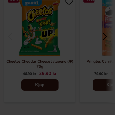
Cheetos Cheddar Cheese Jalapeno (JP)
Pringles Carnit
70g
29.90 kr
44
46.90 kr
79.90 kr
Kjøp
Kjø