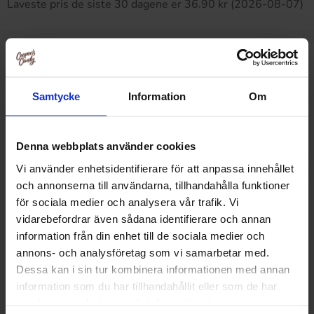
Laveste pris de siste 30 dagene er 36.90 kr (2026-08-07)
Relaterte produkter
Samtycke
Information
Om
Denna webbplats använder cookies
Vi använder enhetsidentifierare för att anpassa innehållet
och annonserna till användarna, tillhandahålla funktioner
för sociala medier och analysera vår trafik. Vi
vidarebefordrar även sådana identifierare och annan
information från din enhet till de sociala medier och
annons- och analysföretag som vi samarbetar med.
Dessa kan i sin tur kombinera informationen med annan
information som du har tillhandahållit eller som de har
Estrella Osteringer Chili Cheese 200g
OLW Cheez Do
samlat in när du har använt deras tjänster.