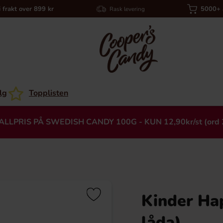
i frakt over 899 kr
5000+ a
Rask levering
lg
Topplisten
ALLPRIS PÅ SWEDISH CANDY 100G - KUN 12,90kr/st (ord 
Kinder Hap
Heading
låda)