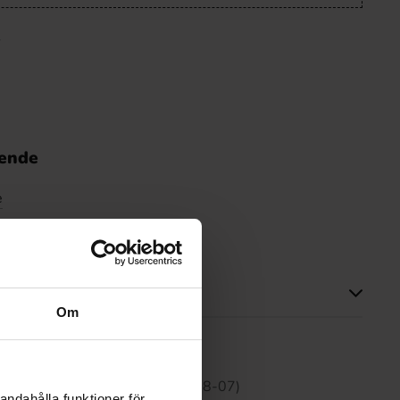
nende
e
Om
tte produktet har ingen anmeldelser
 30 dagene er 289.90 kr (2026-08-07)
andahålla funktioner för