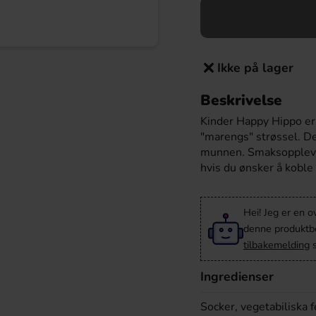
Ikke på lager
Beskrivelse
Kinder Happy Hippo er 
"marengs" strøssel. De
munnen. Smaksopplevel
hvis du ønsker å koble 
Hei! Jeg er en o
denne produktbes
tilbakemelding
s
Ingredienser
Socker, vegetabiliska f