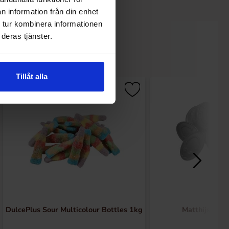
n information från din enhet
 tur kombinera informationen
deras tjänster.
Tillåt alla
DulcePlus Sour Multicolour Bottles 1kg
Matthijs Fnis