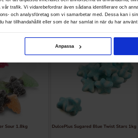
vår trafik. Vi vidarebefordrar även sådana identifierare och anna
nnons- och analysföretag som vi samarbetar med. Dessa kan i sin
har tillhandahållit eller som de har samlat in när du har använt 
Relaterte produkter
Anpassa
r Sour 1.8kg
DulcePlus Sugared Blue Twist Stars 1kg