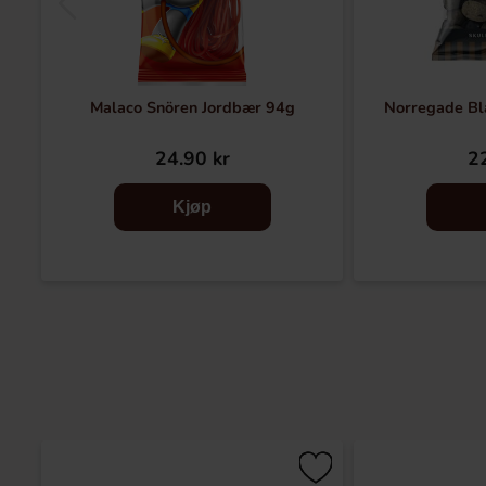
Malaco Snören Jordbær 94g
Norregade Bl
24.90 kr
22
Kjøp