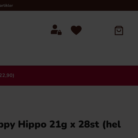
rtikler
22,90)
×
py Hippo 21g x 28st (hel