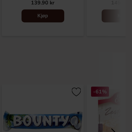
139.90 kr
149.90 
Kjøp
Kjøp
-61%