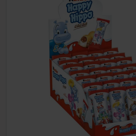
Kinder Maxi 21g
Arla Mjukgla
9.90 kr
16
Köp
Köp