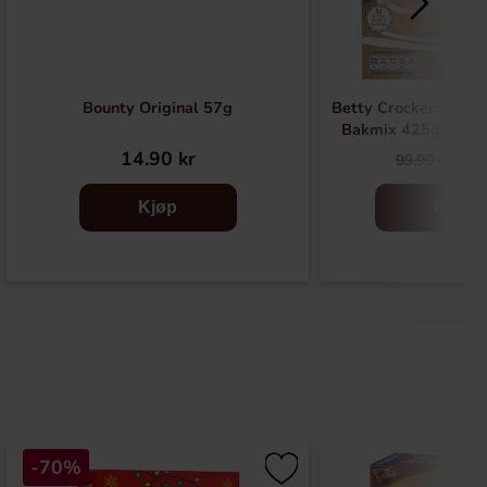
Bounty Original 57g
Betty Crocker Zesty
Bakmix 425g(BF:2
14.90 kr
39
99.90 kr
Kjøp
Kjøp
-70%