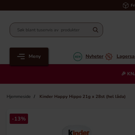
Fr
Meny
Nyheter
Lagersa
🎉 KN
Hjemmeside
Kinder Happy Hippo 21g x 28st (hel låda)
-13%