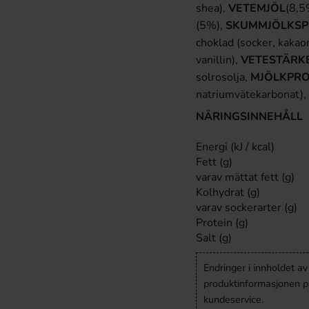
shea),
VETEMJÖL
(8,5
(5%),
SKUMMJÖLKSP
choklad (socker, kakao
vanillin),
VETESTÄRKE
solrosolja,
MJÖLKPRO
natriumvätekarbonat), s
NÄRINGSINNEHÅLL
Energi (kJ / kcal)
Fett (g)
varav mättat fett (g)
Kolhydrat (g)
varav sockerarter (g)
Protein (g)
Salt (g)
Endringer i innholdet a
produktinformasjonen på
kundeservice.