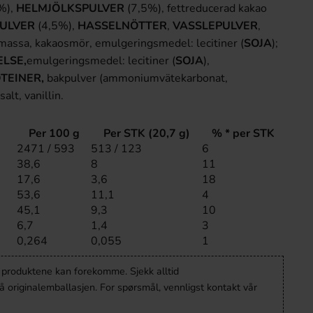
%),
HELMJÖLKSPULVER
(7,5%), fettreducerad kakao
ULVER
(4,5%),
HASSELNÖTTER
,
VASSLEPULVER
,
massa, kakaosmör, emulgeringsmedel: lecitiner (
SOJA
);
LSE,
emulgeringsmedel: lecitiner (
SOJA
),
TEINER,
bakpulver (ammoniumvätekarbonat,
alt, vanillin.
Per 100 g
Per STK (20,7 g)
% * per STK
2471 / 593
513 / 123
6
38,6
8
11
17,6
3,6
18
53,6
11,1
4
45,1
9,3
10
6,7
1,4
3
0,264
0,055
1
v produktene kan forekomme. Sjekk alltid
 originalemballasjen. For spørsmål, vennligst kontakt vår