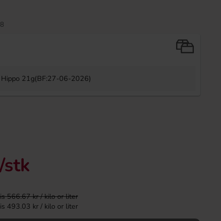
8
 Hippo 21g(BF:27-06-2026)
Ahlgrens Biler godis 125g
Dsito Black and Red
/stk
22.90 kr
139.90 
Köp
Köp
 566.67 kr / kilo or liter
 493.03 kr / kilo or liter