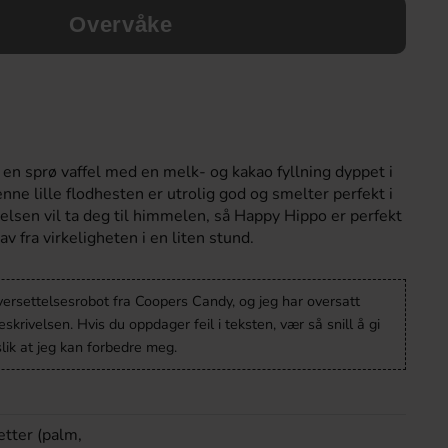
Overvåke
en sprø vaffel med en melk- og kakao fyllning dyppet i
nne lille flodhesten er utrolig god og smelter perfekt i
sen vil ta deg til himmelen, så Happy Hippo er perfekt
av fra virkeligheten i en liten stund.
versettelsesrobot fra Coopers Candy, og jeg har oversatt
krivelsen. Hvis du oppdager feil i teksten, vær så snill å gi
lik at jeg kan forbedre meg.
etter (palm,