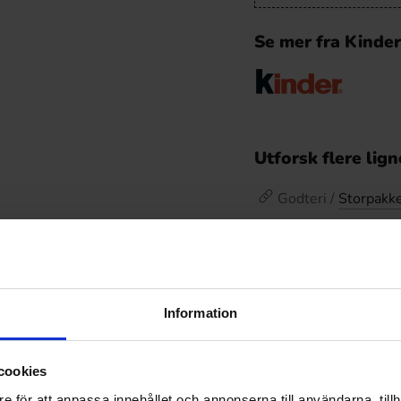
Se mer fra Kinder
Utforsk flere lig
Godteri /
Storpakk
Godteri
Omtaler
Information
De
Prishistorikk
cookies
Laveste pris de siste
e för att anpassa innehållet och annonserna till användarna, tillh