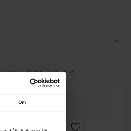
e
tte produktet har ingen anmeldelser
 30 dagene er 10.90 kr (2026-08-08)
Om
andahålla funktioner för