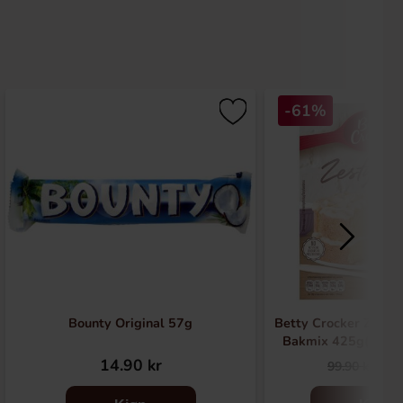
-61%
Bounty Original 57g
Betty Crocker Zesty
Bakmix 425g(BF:2
14.90 kr
39
99.90 kr