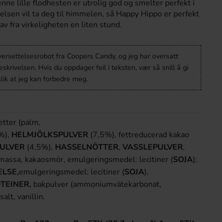
nne lille flodhesten er utrolig god og smelter perfekt i
sen vil ta deg til himmelen, så Happy Hippo er perfekt
av fra virkeligheten en liten stund.
versettelsesrobot fra Coopers Candy, og jeg har oversatt
krivelsen. Hvis du oppdager feil i teksten, vær så snill å gi
lik at jeg kan forbedre meg.
etter (palm,
%),
HELMJÖLKSPULVER
(7,5%), fettreducerad kakao
ULVER
(4,5%),
HASSELNÖTTER
,
VASSLEPULVER
,
massa, kakaosmör, emulgeringsmedel: lecitiner (
SOJA
);
LSE,
emulgeringsmedel: lecitiner (
SOJA
),
TEINER,
bakpulver (ammoniumvätekarbonat,
alt, vanillin.