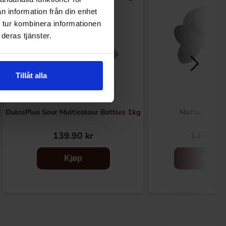
n information från din enhet
 tur kombinera informationen
deras tjänster.
Tillåt alla
DulcePlus Sour Multicolour Bottles 1kg
Matthijs Fnis
139.90 kr
149.90 
Kjøp
Kjøp