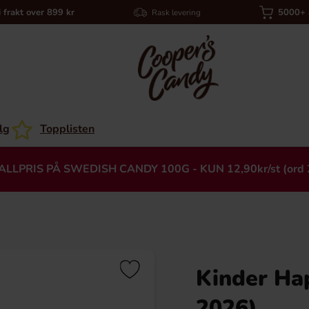
i frakt over 899 kr
5000+ a
Rask levering
lg
Topplisten
ALLPRIS PÅ SWEDISH CANDY 100G - KUN 12,90kr/st (ord 
Kinder Ha
Heading
2026)