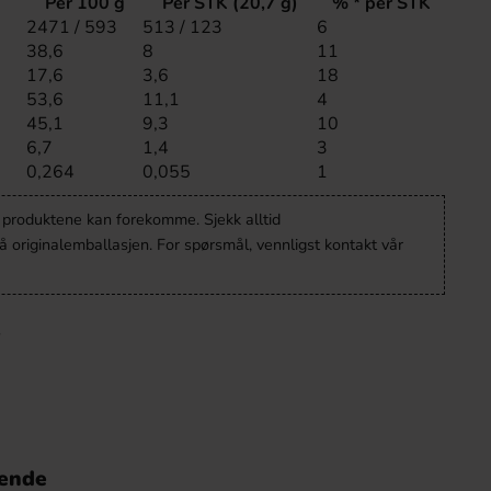
Per 100 g
Per STK (20,7 g)
% * per STK
2471 / 593
513 / 123
6
38,6
8
11
17,6
3,6
18
53,6
11,1
4
45,1
9,3
10
6,7
1,4
3
0,264
0,055
1
v produktene kan forekomme. Sjekk alltid
 originalemballasjen. For spørsmål, vennligst kontakt vår
nende