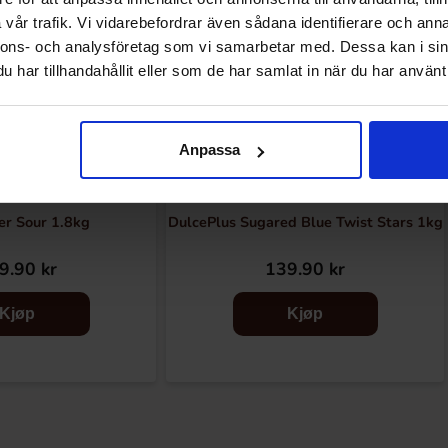
vår trafik. Vi vidarebefordrar även sådana identifierare och anna
nnons- och analysföretag som vi samarbetar med. Dessa kan i sin
har tillhandahållit eller som de har samlat in när du har använt 
Anpassa
r Sour 1.8kg
DulcePlus Sugared Blue Twist Stars 1kg
9.90 kr
139.90 kr
Kjøp
Kjøp