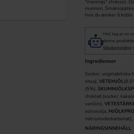
"marengs" strøssel. De
munnen. Smaksopplevel
hvis du ønsker å koble 
Hei! Jeg er en o
denne produktbes
tilbakemelding
s
Ingredienser
Socker, vegetabiliska f
shea),
VETEMJÖL
(8,5
(5%),
SKUMMJÖLKSP
choklad (socker, kakao
vanillin),
VETESTÄRKE
solrosolja,
MJÖLKPRO
natriumvätekarbonat), s
NÄRINGSINNEHÅLL