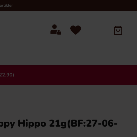
rtikler
22,90)
×
ppy Hippo 21g(BF:27-06-