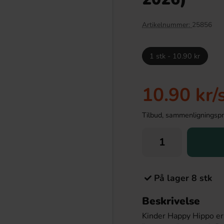
Artikelnummer:
25856
1 stk - 10.90 kr
10.90 kr
/
Tilbud, sammenligningspris
ssmix Laktosfri 2L
Trolli Red Fruits Mini Rings 100g
9.90 kr
22.90 kr
På lager 8 stk
Köp
Beskrivelse
Kinder Happy Hippo er 