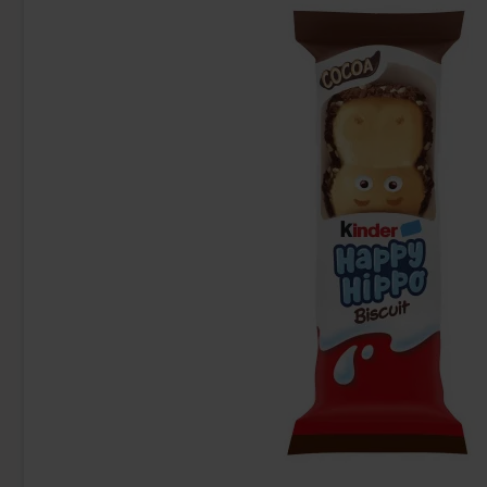
Kinder Maxi 21g
Arla Mjukgla
9.90 kr
16
Köp
Köp