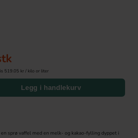
stk
 519.05 kr / kilo or liter
Legg i handlekurv
Dsito Black and Red Berries 1kg
Jello Raspb
139.90 kr
45.90 k
Köp
Köp
en sprø vaffel med en melk- og kakao-fylling dyppet i