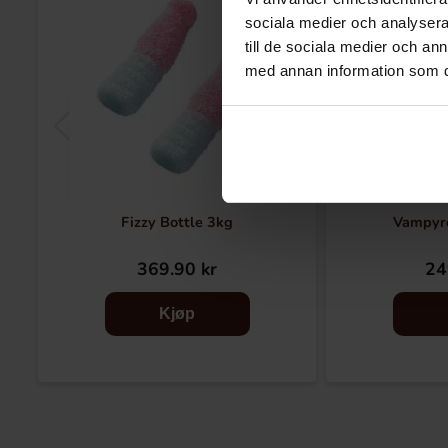
sociala medier och analysera 
till de sociala medier och a
med annan information som du 
Fizzy Bottle 3kg
Vampyre
369.90 kr
24
Kjøp