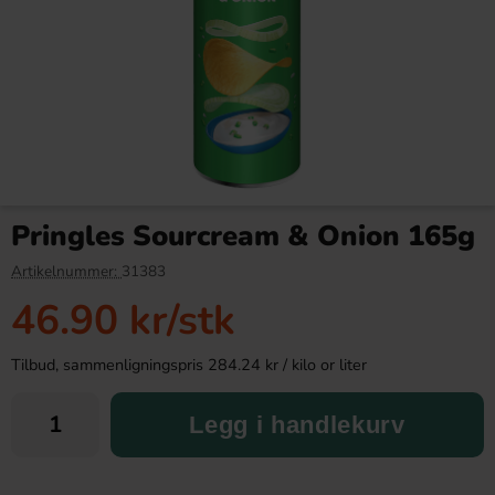
Kinder Maxi 21g
Bubs Sur Skumromb Tutti
frutti 2.6kg
Pringles Sourcream & Onion 165g
9.90 kr
349.90 kr
Artikelnummer:
31383
46.90 kr
/stk
Köp
Köp
Tilbud, sammenligningspris 284.24 kr / kilo or liter
Legg i handlekurv