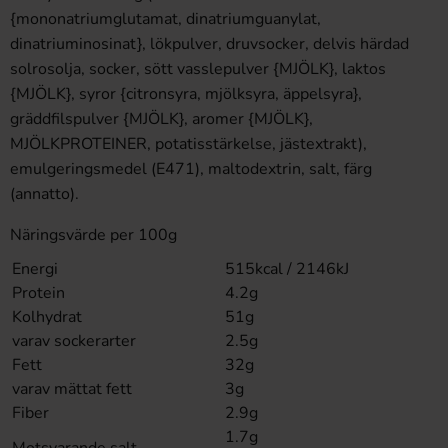
{mononatriumglutamat, dinatriumguanylat,
dinatriuminosinat}, lökpulver, druvsocker, delvis härdad
solrosolja, socker, sött vasslepulver {MJÖLK}, laktos
{MJÖLK}, syror {citronsyra, mjölksyra, äppelsyra},
gräddfilspulver {MJÖLK}, aromer {MJÖLK},
MJÖLKPROTEINER, potatisstärkelse, jästextrakt),
emulgeringsmedel (E471), maltodextrin, salt, färg
(annatto).
Näringsvärde per 100g
Energi
515kcal / 2146kJ
Protein
4.2g
Kolhydrat
51g
varav sockerarter
2.5g
Fett
32g
varav mättat fett
3g
Fiber
2.9g
1.7g