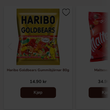
Haribo Goldbears Gummibjörnar 80g
Malteser
14.90 kr
34.90
Kjøp
Kjø