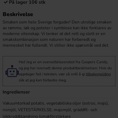
På lager 106 stk
Beskrivelse
Smaken som hele Sverige forguder! Den utrolige smaken
av rømme, løk og poteter i symbiose kan ikke forklares av
moderne vitenskap. Vi tenker at det rett og slett er en
smakskombinasjon som naturen har forberedt og
mennesket har fullendt. Vi stiller ikke spørsmål ved det.
Hei! Jeg er en oversettelsesrobot fra Coopers Candy,
og jeg har oversatt denne produktbeskrivelsen. Hvis du
oppdager feil i teksten, vær så snill å gi
tilbakemelding
slik at jeg kan forbedre meg.
Ingredienser
Vakuumtorkad potatis, vegetabiliska oljor (solros, majs),
rismjöl, VETESTÄRKELSE, majsmjöl, gräddfil- och
lökkryddblandning (smakförstärkare