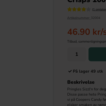
(1 omtaler
Artikelnummer:
32004
46.90 kr
/
Tilbud, sammenligningspris
en Drakfrukt 25cl
Herrs Carolina Reaper Flavoured Curls
På lager 49 stk
113g
.90 kr
42.90 kr
Beskrivelse
Pringles Sizzl'n for de
Köp
Disse passe hete Pring
vi på Coopers Candy før
elsker smaken av rømme