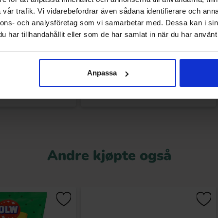
vår trafik. Vi vidarebefordrar även sådana identifierare och anna
nnons- och analysföretag som vi samarbetar med. Dessa kan i sin
ney Mustard 156g
Pringles Hot Honey 158g
har tillhandahållit eller som de har samlat in när du har använt 
36.90 kr
34.90 kr
r
79.90 kr
Anpassa
Kjøp
Kjøp
Andre kjøpte også