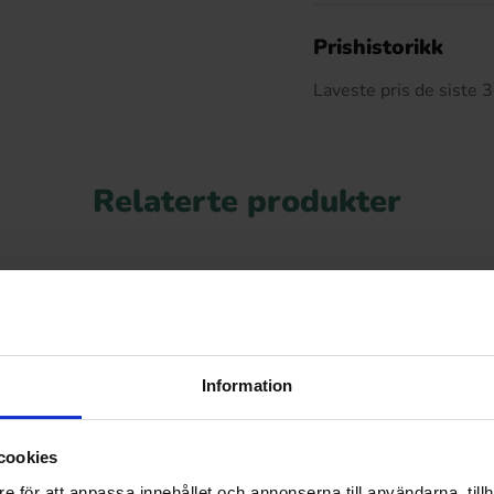
De
Prishistorikk
Laveste pris de siste
Relaterte produkter
-56%
Information
cookies
e för att anpassa innehållet och annonserna till användarna, tillh