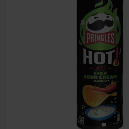
Kinder Maxi 21g
Red Bull Gre
9.90 kr
38
Köp
Köp