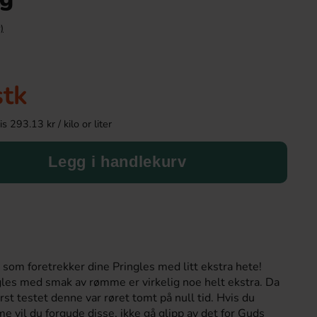
)
stk
 293.13 kr / kilo or liter
Legg i handlekurv
Hot Chip Volcano Hot Sauce Barbecue
Doritos Flamin 
270ml
64.89 kr
36.90 k
g som foretrekker dine Pringles med litt ekstra hete!
Köp
Köp
les med smak av rømme er virkelig noe helt ekstra. Da
st testet denne var røret tomt på null tid. Hvis du
 vil du forgude disse, ikke gå glipp av det for Guds