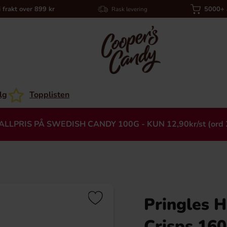
i frakt over 899 kr
5000+ a
Rask levering
lg
Topplisten
ALLPRIS PÅ SWEDISH CANDY 100G - KUN 12,90kr/st (ord 
Pringles H
Heading
Crisps 16