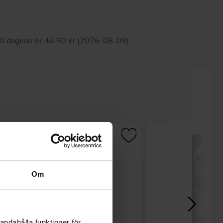
tte produktet har ingen anmeldelser
 30 dagene er 46.90 kr (2026-08-09)
Om
andahålla funktioner för