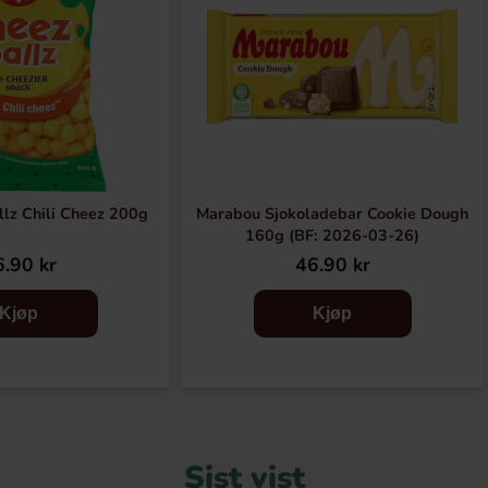
lz Chili Cheez 200g
Marabou Sjokoladebar Cookie Dough
160g (BF: 2026-03-26)
.90 kr
46.90 kr
Kjøp
Kjøp
Sist vist