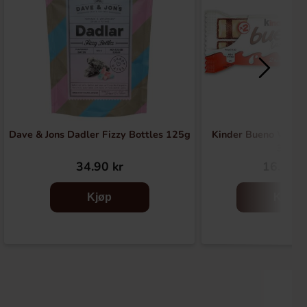
Dave & Jons Dadler Fizzy Bottles 125g
Kinder Bueno White
39g
34.90 kr
16.91 k
Kjøp
Kjøp