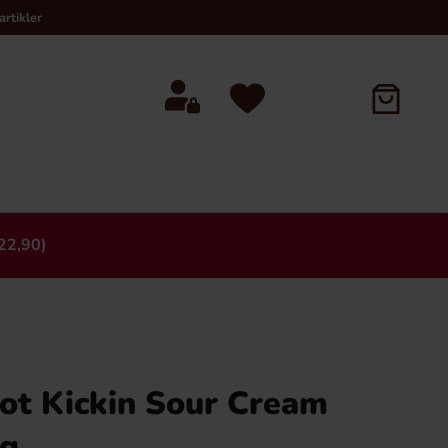
rtikler
22,90)
×
ot Kickin Sour Cream
0g