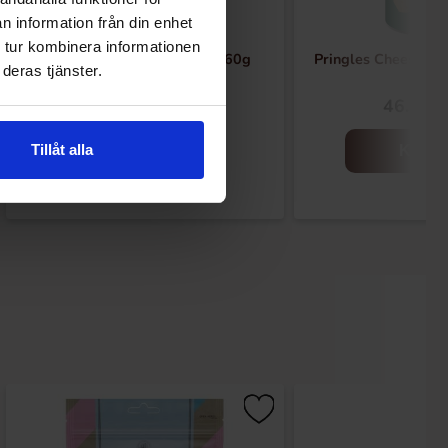
n information från din enhet
 tur kombinera informationen
Pringles Hot Sweet Chilli 160g
Pringles Cheese & 
deras tjänster.
44.90 kr
46.90 k
Tillåt alla
Kjøp
Kjøp