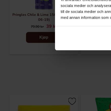
sociala medier och analysera 
till de sociala medier och a
Pringles Chile & Lime 156g(BF:2026-
Pringles Ho
med annan information som du 
06-19)
39 kr
79.90 kr
79.90 k
Kjøp