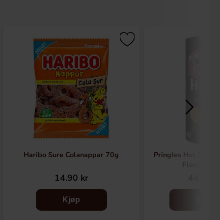
Haribo Sure Colanappar 70g
Pringles Hot Smoki
Flavour 16
14.90 kr
44.90 k
Kjøp
Kjøp