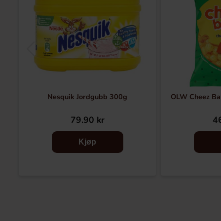
Nesquik Jordgubb 300g
OLW Cheez Bal
79.90 kr
46
Kjøp