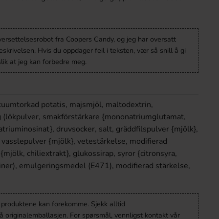
versettelsesrobot fra Coopers Candy, og jeg har oversatt
krivelsen. Hvis du oppdager feil i teksten, vær så snill å gi
lik at jeg kan forbedre meg.
akuumtorkad potatis, majsmjöl, maltodextrin,
g (lökpulver, smakförstärkare {mononatriumglutamat,
triuminosinat}, druvsocker, salt, gräddfilspulver {mjölk},
t vasslepulver {mjölk}, vetestärkelse, modifierad
mjölk, chiliextrakt}, glukossirap, syror {citronsyra,
iner), emulgeringsmedel (E471), modifierad stärkelse,
v produktene kan forekomme. Sjekk alltid
 originalemballasjen. For spørsmål, vennligst kontakt vår