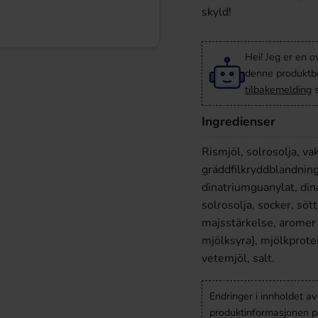
skyld!
Hei! Jeg er en o
denne produktbes
tilbakemelding
s
Ingredienser
Rismjöl, solrosolja, v
gräddfilkryddblandnin
dinatriumguanylat, dina
solrosolja, socker, söt
majsstärkelse, aromer {
mjölksyra}, mjölkprote
vetemjöl, salt.
Endringer i innholdet a
produktinformasjonen på