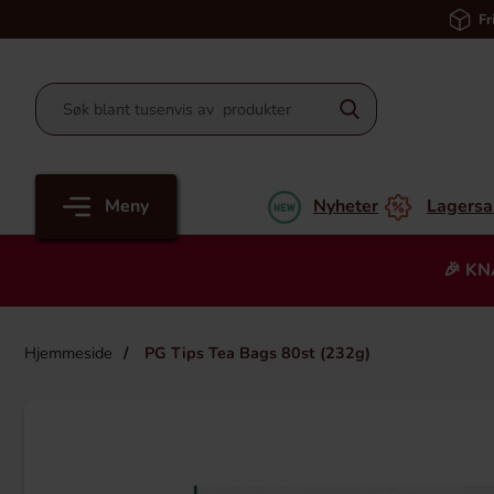
Fr
Meny
Nyheter
Lagersa
🎉 KN
Hjemmeside
PG Tips Tea Bags 80st (232g)