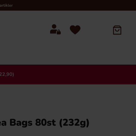
rtikler
22,90)
×
ea Bags 80st (232g)