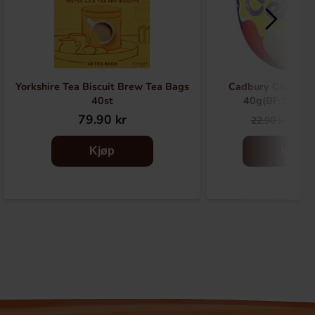
Yorkshire Tea Biscuit Brew Tea Bags
Cadbury Creme E
40st
40g(BF:2026-
79.90 kr
6.9
22.90 kr
Kjøp
Kjøp