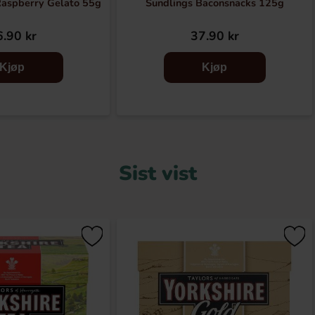
Raspberry Gelato 55g
Sundlings Baconsnacks 125g
.90 kr
37.90 kr
Kjøp
Kjøp
Sist vist