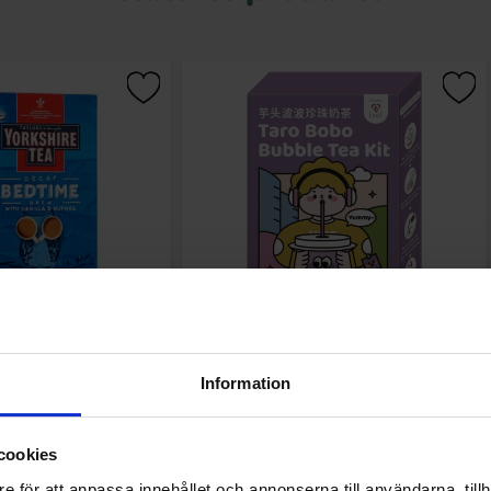
ime Brew 40st 100g
Tokimeki Taro Bobo Bubble Tea Kit 3-
pack 255g
Information
.90 kr
99.90 kr
Kjøp
Kjøp
cookies
e för att anpassa innehållet och annonserna till användarna, tillh