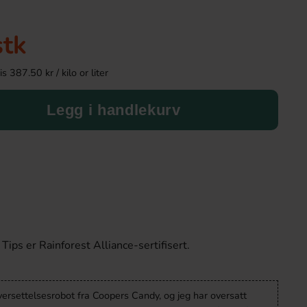
Ny!
stk
 387.50 kr / kilo or liter
Legg i handlekurv
Ronny & Ragge Buttcracker Chips Korv
Toppie Wax Candy 
med bröd 150g
Blåbär 40
36.90 kr
46.90 k
Tips er Rainforest Alliance-sertifisert.
Köp
Köp
versettelsesrobot fra Coopers Candy, og jeg har oversatt