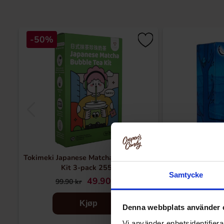
-50%
Tokimeki Japanese Matcha Bubble Tea
Taylors Bedt
Kit 3-pack 255g
Samtycke
49.90 kr
79
99.90 kr
Kjøp
Denna webbplats använder 
Vi använder enhetsidentifierar