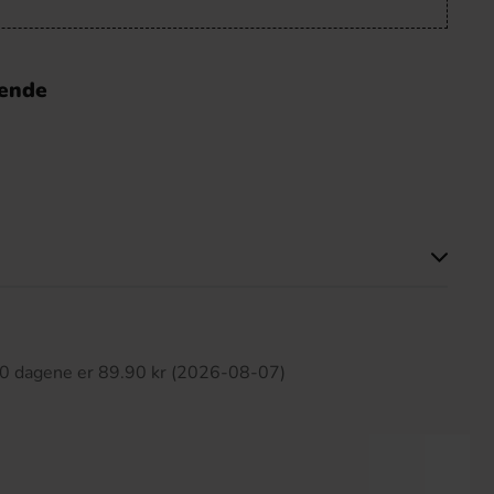
nende
tte produktet har ingen anmeldelser
 30 dagene er 89.90 kr (2026-08-07)