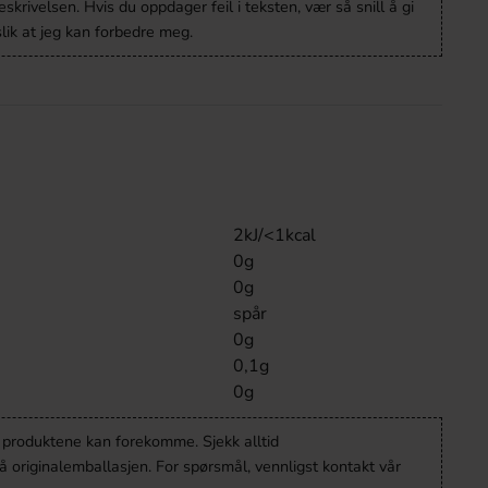
krivelsen. Hvis du oppdager feil i teksten, vær så snill å gi
lik at jeg kan forbedre meg.
2kJ/<1kcal
0g
0g
spår
0g
0,1g
0g
v produktene kan forekomme. Sjekk alltid
 originalemballasjen. For spørsmål, vennligst kontakt vår