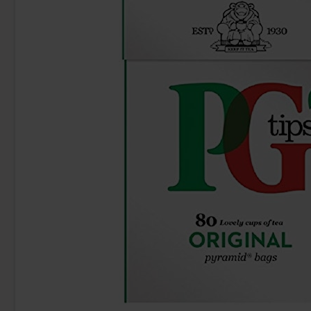
-43%
Tabby Chicken Wings Chocolate 50g
Kinder Joy
19.90 kr
28
34.90 kr
Köp
Köp