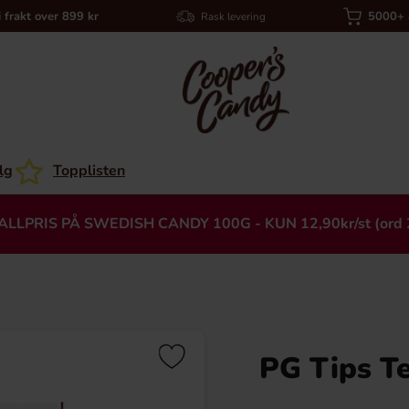
i frakt over 899 kr
5000+ a
Rask levering
lg
Topplisten
ALLPRIS PÅ SWEDISH CANDY 100G - KUN 12,90kr/st (ord 
PG Tips T
Heading