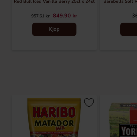
Red Bull Iced Vanilla Berry 25cl x 24st
Barebells Soft 
849.90 kr
36
957.61 kr
Kjøp