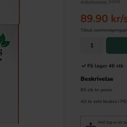
Artikelnummer:
91035
Ny!
89.90 kr
/
Tilbud, sammenligningspris
På lager 46 stk
Beskrivelse
 Super Mario 20g
Ronny & Ragge Buttcracker Chips Kaviar
& Knäckemacka 150g
80 stk te-poser
.90 kr
36.90 kr
All te som brukes i PG 
Köp
Hei! Jeg er en o