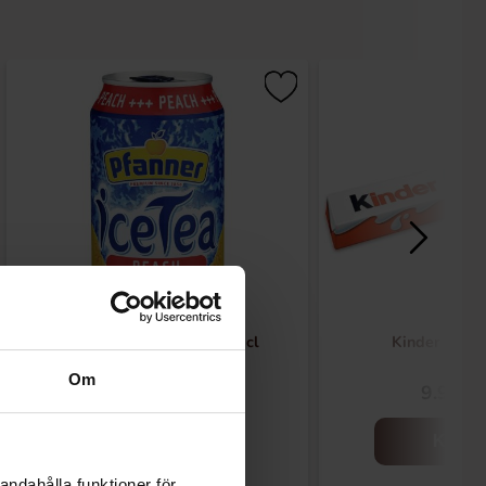
Pfanner IceTea - Peach 33cl
Kinder Maxi
Om
22.90 kr
9.90 kr
Kjøp
Kjøp
andahålla funktioner för