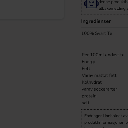
denne produktbes
tilbakemelding
s
Ingredienser
100% Svart Te
Per 100ml endast te
Energi
Fett
Varav mättat fett
Kolhydrat
varav sockerarter
protein
salt
Endringer i innholdet a
produktinformasjonen på