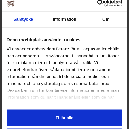
Samtycke
Information
Om
Denna webbplats använder cookies
Vi använder enhetsidentifierare för att anpassa innehållet
och annonserna till användarna, tillhandahålla funktioner
för sociala medier och analysera vår trafik. Vi
vidarebefordrar även sådana identifierare och annan
information från din enhet till de sociala medier och
Norregade Saltede Skruvar 85g
Malaco Gott & Bla
annons- och analysföretag som vi samarbetar med.
Dessa kan i sin tur kombinera informationen med annan
22.90 kr
24.90
information som du har tillhandahållit eller som de har
samlat in när du har använt deras tjänster.
Kjøp
Kjø
Tillåt alla