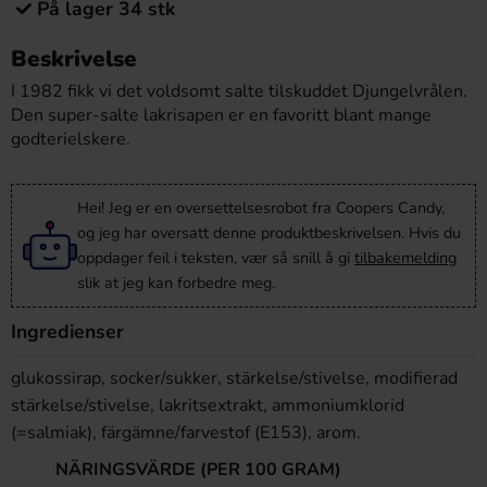
På lager 34 stk
Beskrivelse
I 1982 fikk vi det voldsomt salte tilskuddet Djungelvrålen.
Den super-salte lakrisapen er en favoritt blant mange
godterielskere.
Hei! Jeg er en oversettelsesrobot fra Coopers Candy,
og jeg har oversatt denne produktbeskrivelsen. Hvis du
oppdager feil i teksten, vær så snill å gi
tilbakemelding
slik at jeg kan forbedre meg.
Ingredienser
glukossirap, socker/sukker, stärkelse/stivelse, modifierad
stärkelse/stivelse, lakritsextrakt, ammoniumklorid
(=salmiak), färgämne/farvestof (E153), arom.
NÄRINGSVÄRDE (PER 100 GRAM)