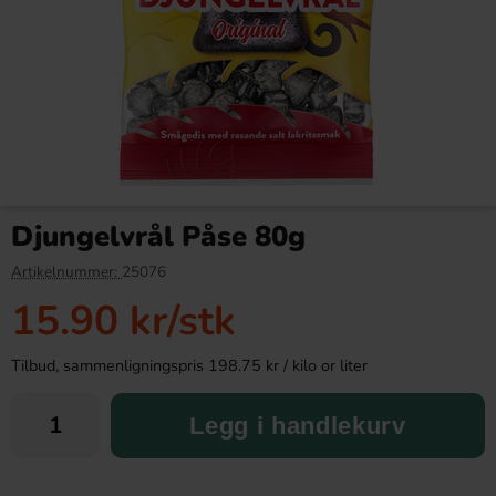
Cloetta Mjölkchoklad utan
Red Bull Green Drakfrukt 25cl
tillsatt socker 100g
Djungelvrål Påse 80g
42.90 kr
38.90 kr
Artikelnummer:
25076
15.90 kr
/stk
Köp
Köp
Tilbud, sammenligningspris 198.75 kr / kilo or liter
Legg i handlekurv