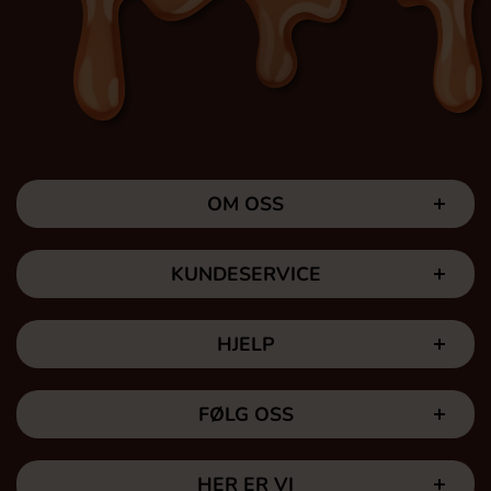
OM OSS
KUNDESERVICE
HJELP
FØLG OSS
HER ER VI