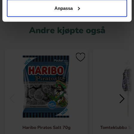
Anpassa
Andre kjøpte også
Haribo Piratos Salt 70g
Tomteklubba Sal