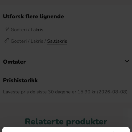
Utforsk flere lignende
Godteri /
Lakris
Godteri / Lakris /
Saltlakris
Omtaler
Dette produktet har ingen anmeldelser
Prishistorikk
Laveste pris de siste 30 dagene er 15.90 kr (2026-08-08)
Relaterte produkter