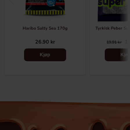
Haribo Salty Sea 170g
Tyrkisk Peber Su
26.90 kr
19
19.91 kr
Kjøp
Kjø