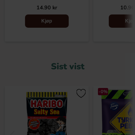
14.90 kr
10.90
Kjøp
Kjø
Sist vist
-0%