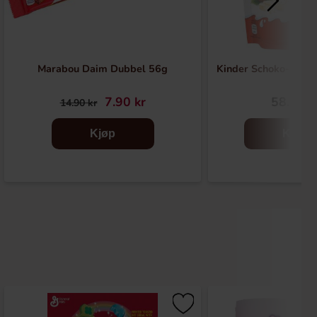
Marabou Daim Dubbel 56g
Kinder Schoko-Bons
7.90 kr
58.90 k
14.90 kr
Kjøp
Kjøp