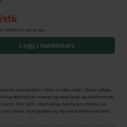
8
Ny!
/stk
 169.90 kr / kilo or liter
Legg i handlekurv
Ronny & Ragge Buttcracker Chips Korv
Toppie Wax Candy 
med bröd 150g
Blåbär 40
lassisk skumgodteri i form av søte reker. Disse luftige,
36.90 kr
46.90 k
in karakteristiske orange og røde farge og rekeformede
sk sjarm. Den lette, skumaktige teksturen smelter på
Köp
Köp
le som elsker skumgodteri og vil nyte barndomsminner.