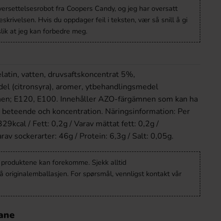
versettelsesrobot fra Coopers Candy, og jeg har oversatt
krivelsen. Hvis du oppdager feil i teksten, vær så snill å gi
lik at jeg kan forbedre meg.
elatin, vatten, druvsaftskoncentrat 5%,
el (citronsyra), aromer, ytbehandlingsmedel
nen; E120, E100. Innehåller AZO-färgämnen som kan ha
s beteende och koncentration. Näringsinformation: Per
9kcal / Fett: 0,2g / Varav mättat fett: 0,2g /
rav sockerarter: 46g / Protein: 6,3g / Salt: 0,05g.
v produktene kan forekomme. Sjekk alltid
 originalemballasjen. For spørsmål, vennligst kontakt vår
Lane