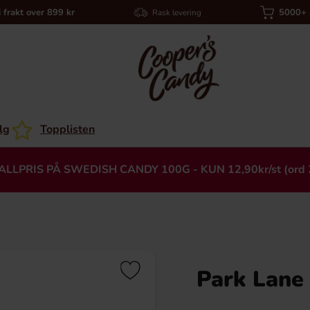
i frakt over 899 kr
5000+ a
Rask levering
lg
Topplisten
ALLPRIS PÅ SWEDISH CANDY 100G - KUN 12,90kr/st (ord 
Park Lane
Heading