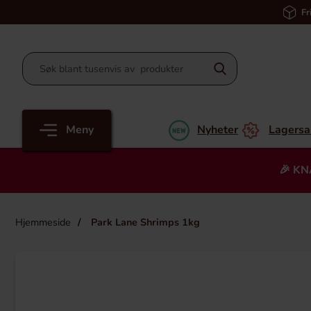
Fr
Meny
Nyheter
Lagersa
🎉 KN
Hjemmeside
Park Lane Shrimps 1kg