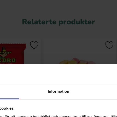
Relaterte produkter
Information
ppy Faces 1kg
Jellioo Candy Coated Marshmallow
cookies
Heart 1kg
e för att anpassa innehållet och annonserna till användarna, tillh