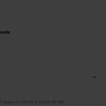
nende
e
tte produktet har ingen anmeldelser
 30 dagene er 169.90 kr (2026-08-06)