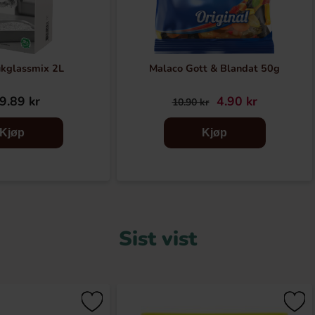
ukglassmix 2L
Malaco Gott & Blandat 50g
9.89 kr
4.90 kr
10.90 kr
Kjøp
Kjøp
Sist vist