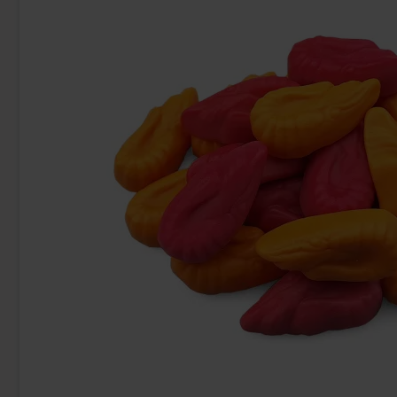
-43%
Tabby Chicken Wings Chocolate 50g
Kinder Joy
19.90 kr
28
34.90 kr
Köp
Köp