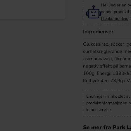
Hei! Jeg er en o
denne produktbes
tilbakemelding
s
Ingredienser
Glukossirap, socker, g
surhetsreglerande med
(karnaubavax), färgäm
negativ effekt på barn
100g. Energi: 1398kJ/32
Kolhydrater: 73,9g / Va
Endringer i innholdet a
produktinformasjonen på
kundeservice.
Se mer fra Park 