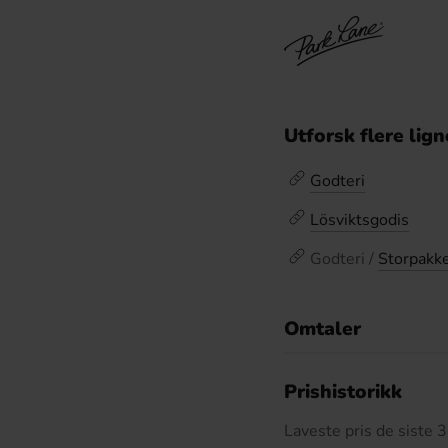
Utforsk flere lig
Godteri
Lösviktsgodis
Godteri /
Storpakk
Omtaler
De
Prishistorikk
Laveste pris de siste