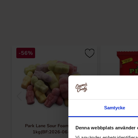
-56%
Samtycke
Park Lane Sour Foam Babies
Pedro Ha
Denna webbplats använder 
1kg(BF:2026-06-03)
Vi använder enhetsidentifierar