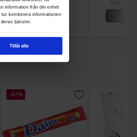
329.90 kr
9
139.90 kr
n information från din enhet
 tur kombinera informationen
Kjøp
Kjøp
deras tjänster.
Tillåt alla
-47%