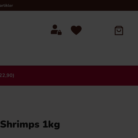
rtikler
22,90)
×
 Shrimps 1kg