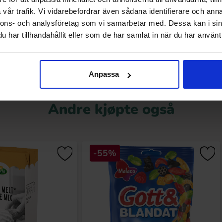
9.90 kr
219.90 kr
vår trafik. Vi vidarebefordrar även sådana identifierare och anna
nnons- och analysföretag som vi samarbetar med. Dessa kan i sin
Kjøp
Kjøp
har tillhandahållit eller som de har samlat in när du har använt 
Anpassa
Andre kjøpte også
-55%