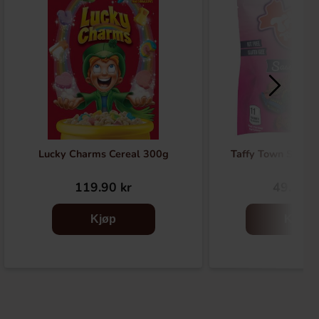
Lucky Charms Cereal 300g
Taffy Town Sassy 
119.90 kr
49.90 k
Kjøp
Kjøp