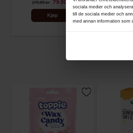
79.90 kr
12
179.89 kr
sociala medier och analysera 
till de sociala medier och a
Kjøp
med annan information som du 