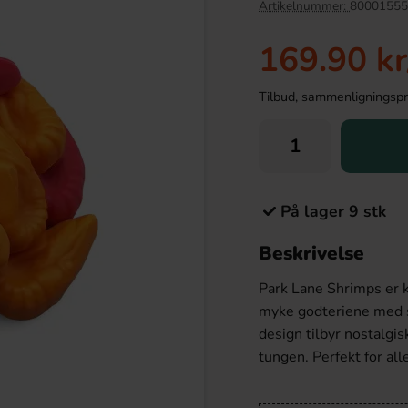
Artikelnummer:
80001555
Ny!
169.90 kr
Tilbud, sammenligningspris
På lager 9 stk
Beskrivelse
 Super Mario 20g
Ronny & Ragge Buttcracker Chips Kaviar
& Knäckemacka 150g
Park Lane Shrimps er k
.90 kr
36.90 kr
myke godteriene med s
design tilbyr nostalgi
Köp
tungen. Perfekt for al