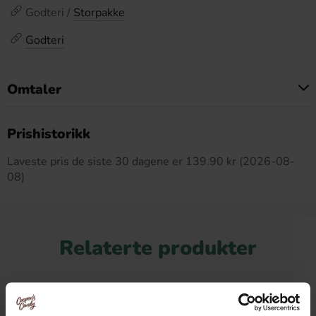
Godteri /
Storpakke
Godteri
Omtaler
Dette produktet har ingen anmeldelser
Prishistorikk
Laveste pris de siste 30 dagene er 139.90 kr (2026-08-
08)
Relaterte produkter