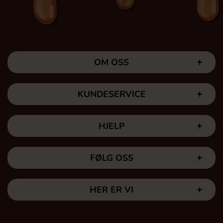
OM OSS
KUNDESERVICE
HJELP
FØLG OSS
HER ER VI