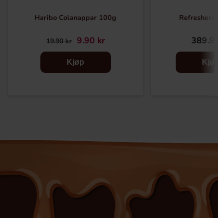
Haribo Colanappar 100g
Refreshers 
9.90 kr
389.90
19.90 kr
Kjøp
Kjø