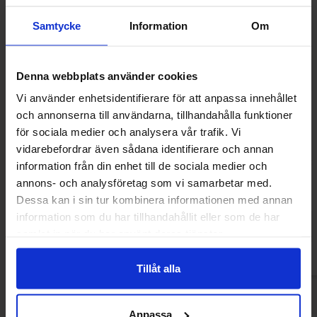
Samtycke
Information
Om
Denna webbplats använder cookies
Vi använder enhetsidentifierare för att anpassa innehållet
och annonserna till användarna, tillhandahålla funktioner
för sociala medier och analysera vår trafik. Vi
vidarebefordrar även sådana identifierare och annan
Matthijs Sura Blå Tungor 800g
Matthijs Cola Napp
information från din enhet till de sociala medier och
annons- och analysföretag som vi samarbetar med.
139.90 kr
139.90
Dessa kan i sin tur kombinera informationen med annan
information som du har tillhandahållit eller som de har
Kjøp
Kjø
samlat in när du har använt deras tjänster.
Tillåt alla
Anpassa