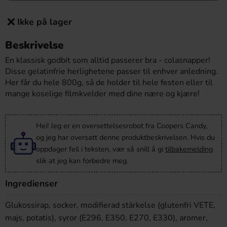
Ikke på lager
Beskrivelse
En klassisk godbit som alltid passerer bra - colasnapper!
Disse gelatinfrie herlighetene passer til enhver anledning.
Her får du hele 800g, så de holder til hele festen eller til
mange koselige filmkvelder med dine nære og kjære!
Hei! Jeg er en oversettelsesrobot fra Coopers Candy,
og jeg har oversatt denne produktbeskrivelsen. Hvis du
oppdager feil i teksten, vær så snill å gi
tilbakemelding
slik at jeg kan forbedre meg.
Ingredienser
Glukossirap, socker, modifierad stärkelse (glutenfri VETE,
majs, potatis), syror (E296, E350, E270, E330), aromer,