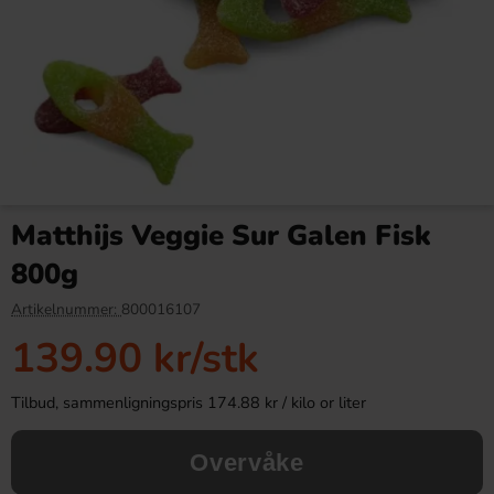
Peelerz Peelable Gummy
Gurleys Candy Corn 141g
Banana 80g(BF:2026-07-18)
Matthijs Veggie Sur Galen Fisk
7.90 kr
39.91 kr
29.90 kr
800g
Köp
Köp
Artikelnummer:
800016107
139.90 kr
/stk
Tilbud, sammenligningspris 174.88 kr / kilo or liter
Overvåke