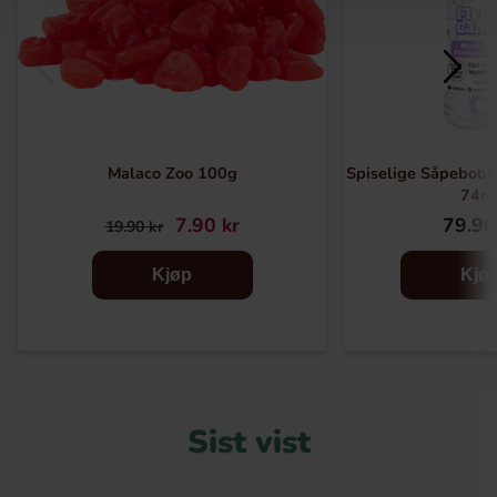
Malaco Zoo 100g
Spiselige Såpebob
74m
7.90 kr
79.90
19.90 kr
Kjøp
Kjø
Sist vist