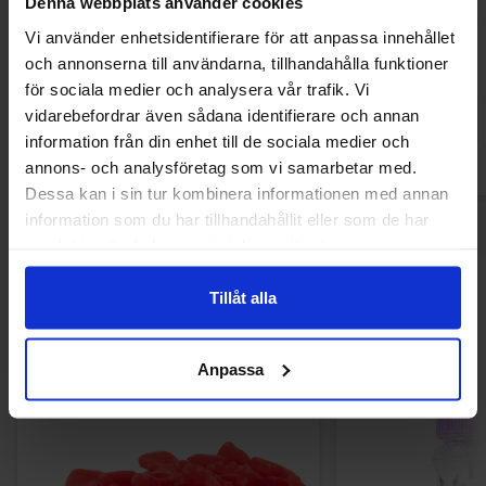
Denna webbplats använder cookies
Park Lane Fries 1kg (BF:2026-10-17)
Park Lane Mini Pe
Vi använder enhetsidentifierare för att anpassa innehållet
(BF:2026-
och annonserna till användarna, tillhandahålla funktioner
169.90 kr
299.90
för sociala medier och analysera vår trafik. Vi
vidarebefordrar även sådana identifierare och annan
Kjøp
Kjø
information från din enhet till de sociala medier och
annons- och analysföretag som vi samarbetar med.
Dessa kan i sin tur kombinera informationen med annan
information som du har tillhandahållit eller som de har
samlat in när du har använt deras tjänster.
Andre kjøpte også
Tillåt alla
Anpassa
-60%