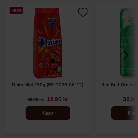
-80%
Daim Mini 250g (BF: 2026-06-12)
Red Bull Green D
19.90 kr
38.90
99.90 kr
Kjøp
Kjø