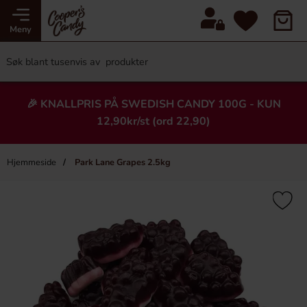
Meny
🎉 KNALLPRIS PÅ SWEDISH CANDY 100G - KUN
12,90kr/st (ord 22,90)
Hjemmeside
Park Lane Grapes 2.5kg
×
Heading
Ny!