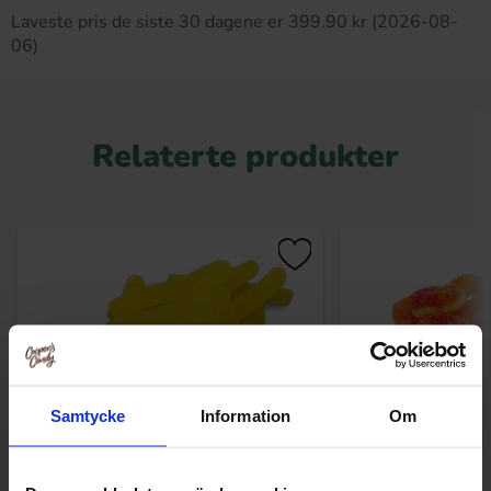
Laveste pris de siste 30 dagene er 399.90 kr (2026-08-
06)
Relaterte produkter
Samtycke
Information
Om