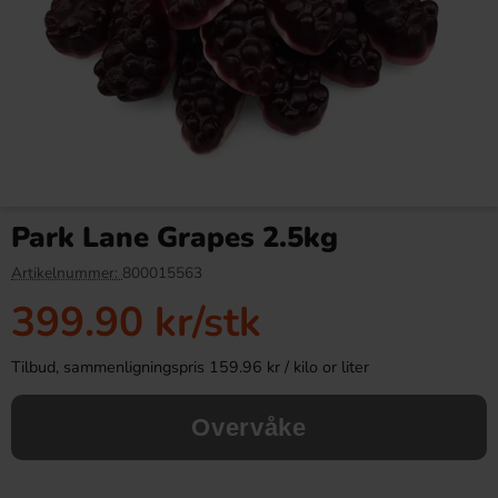
Ronny & Ragge Buttcracker
Toppie Wax Candy Bear
Chips Korv med bröd 150g
Jordgubb 40g
Park Lane Grapes 2.5kg
36.90 kr
46.90 kr
Artikelnummer:
800015563
399.90 kr
/stk
Köp
Köp
Tilbud, sammenligningspris 159.96 kr / kilo or liter
Overvåke