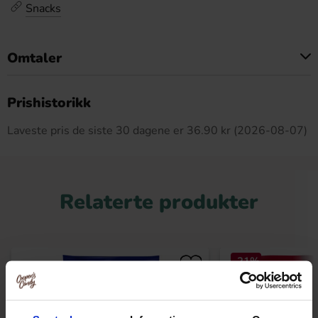
Snacks
Omtaler
Dette produktet har ingen anmeldelser
Prishistorikk
Laveste pris de siste 30 dagene er 36.90 kr (2026-08-07)
Relaterte produkter
-21%