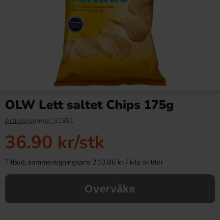
Haribo StarMix 750g
Toblerone Hvit Sjokolade
100g
OLW Lett saltet Chips 175g
99.90 kr
24.90 kr
38.90 kr
Artikelnummer:
31381
36.90 kr
/stk
Köp
Köp
Tilbud, sammenligningspris 210.86 kr / kilo or liter
Overvåke