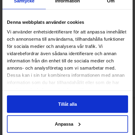
Samtycke
Information
Om
Denna webbplats använder cookies
Vi använder enhetsidentifierare för att anpassa innehållet
och annonserna till användarna, tillhandahålla funktioner
för sociala medier och analysera vår trafik. Vi
Estrella Chips Sourcream & Onion Chips
OLW Hot Chili Che
vidarebefordrar även sådana identifierare och annan
175g
(BF:2026-
information från din enhet till de sociala medier och
34.90 kr
36.90 kr
annons- och analysföretag som vi samarbetar med.
Dessa kan i sin tur kombinera informationen med annan
Kjøp
Kjø
information som du har tillhandahållit eller som de har
samlat in när du har använt deras tjänster.
Tillåt alla
Andre kjøpte også
Anpassa