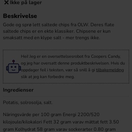
Ikke på lager
Beskrivelse
Gode og sprø lett saltede chips fra OLW. Deres flate
saltede chips er en ekte klassiker. Chipsene er kun
smaksatt med en klype salt - mer trengs ikke.
Hei! Jeg er en oversettelsesrobot fra Coopers Candy,
og jeg har oversatt denne produktbeskrivelsen. Hvis du
oppdager feil i teksten, vær så snill å gi
tilbakemelding
slik at jeg kan forbedre meg.
Ingredienser
Potatis, solrosolja, salt.
Näringsvärde per 100 gram Energi 2200/520
kilojoule/kilokalori Fett 32 gram varav mättat fett 3.50
gram Kolhydrat 58 gram varav sockerarter 0.80 gram