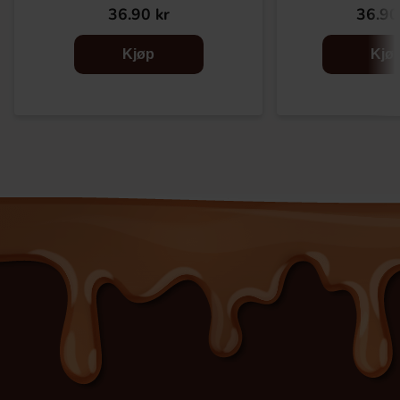
36.90 kr
36.90
Kjøp
Kjø