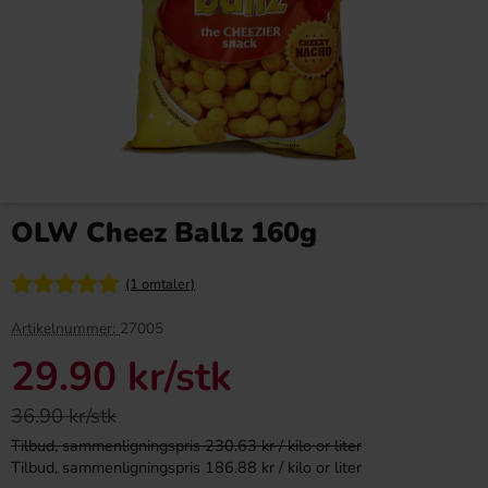
Ferrero Grand Rocher Dark
Bubs Cool Hallonskalle Skum
125g(BFL:2026-08-06)
90g
OLW Cheez Ballz 160g
49.90 kr
199.90 kr
119.90 kr
238.80 kr
(1 omtaler)
Köp
Köp
Artikelnummer:
27005
29.90 kr
/stk
36.90 kr/stk
Tilbud, sammenligningspris 230.63 kr / kilo or liter
Tilbud, sammenligningspris 186.88 kr / kilo or liter