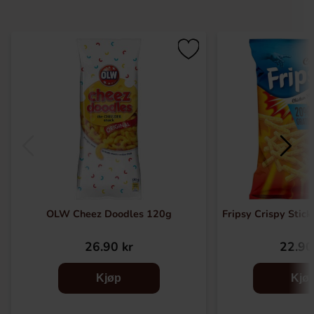
OLW Cheez Doodles 120g
Fripsy Crispy Stic
26.90 kr
22.90
Kjøp
Kjø