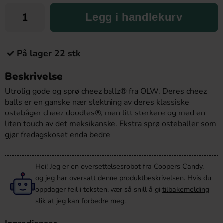
Legg i handlekurv
På lager 22 stk
Beskrivelse
Utrolig gode og sprø cheez ballz® fra OLW. Deres cheez
balls er en ganske nær slektning av deres klassiske
ostebåger cheez doodles®, men litt sterkere og med en
liten touch av det meksikanske. Ekstra sprø osteballer som
gjør fredagskoset enda bedre.
Hei! Jeg er en oversettelsesrobot fra Coopers Candy,
og jeg har oversatt denne produktbeskrivelsen. Hvis du
oppdager feil i teksten, vær så snill å gi
tilbakemelding
slik at jeg kan forbedre meg.
Ingredienser