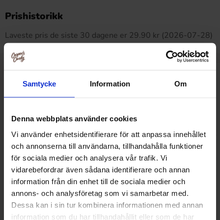
Dette produktet har ingen anmeldelser
Prishistorikk
Laveste pris de siste 30 dagene er 29.90 kr (2026-07-28)
Relaterte produkter
Samtycke
Information
Om
Denna webbplats använder cookies
Vi använder enhetsidentifierare för att anpassa innehållet
och annonserna till användarna, tillhandahålla funktioner
för sociala medier och analysera vår trafik. Vi
vidarebefordrar även sådana identifierare och annan
information från din enhet till de sociala medier och
annons- och analysföretag som vi samarbetar med.
Dessa kan i sin tur kombinera informationen med annan
information som du har tillhandahållit eller som de har