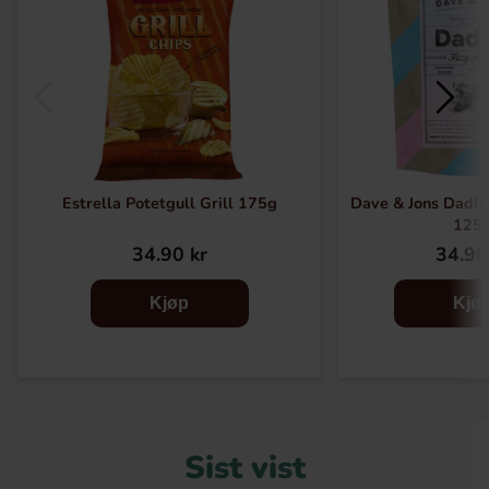
Estrella Potetgull Grill 175g
Dave & Jons Dadler
125
34.90 kr
34.90
Kjøp
Kjø
Sist vist