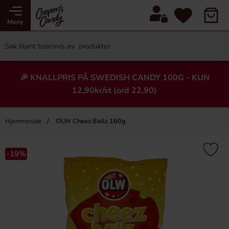
Meny
🎉 KNALLPRIS PÅ SWEDISH CANDY 100G - KUN
12,90kr/st (ord 22,90)
Hjemmeside
OLW Cheez Ballz 160g
×
Heading
-19%
-58%
-16%