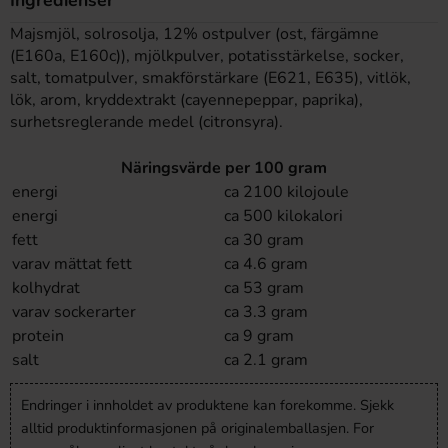
Majsmjöl, solrosolja, 12% ostpulver (ost, färgämne
(E160a, E160c)), mjölkpulver, potatisstärkelse, socker,
salt, tomatpulver, smakförstärkare (E621, E635), vitlök,
lök, arom, kryddextrakt (cayennepeppar, paprika),
surhetsreglerande medel (citronsyra).
Näringsvärde per 100 gram
energi
ca 2100 kilojoule
energi
ca 500 kilokalori
fett
ca 30 gram
varav mättat fett
ca 4.6 gram
kolhydrat
ca 53 gram
varav sockerarter
ca 3.3 gram
protein
ca 9 gram
salt
ca 2.1 gram
Endringer i innholdet av produktene kan forekomme. Sjekk
alltid produktinformasjonen på originalemballasjen. For