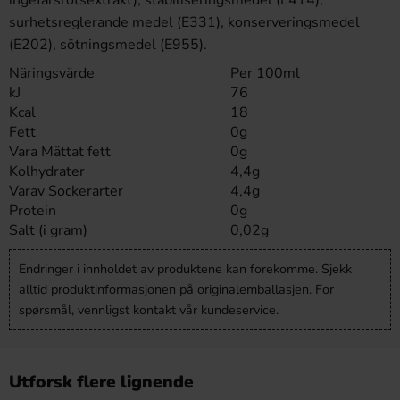
ingefärsrotsextrakt), stabiliseringsmedel (E414),
surhetsreglerande medel (E331), konserveringsmedel
(E202), sötningsmedel (E955).
Näringsvärde
Per 100ml
kJ
76
Kcal
18
Fett
0g
Vara Mättat fett
0g
Kolhydrater
4,4g
Varav Sockerarter
4,4g
Protein
0g
Salt (i gram)
0,02g
Endringer i innholdet av produktene kan forekomme. Sjekk
alltid produktinformasjonen på originalemballasjen. For
spørsmål, vennligst kontakt vår kundeservice.
Utforsk flere lignende