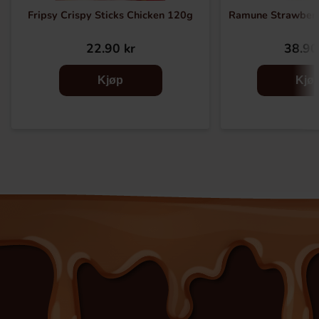
Fripsy Crispy Sticks Chicken 120g
Ramune Strawber
22.90 kr
38.90
Kjøp
Kjø