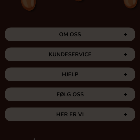
OM OSS
KUNDESERVICE
HJELP
FØLG OSS
HER ER VI