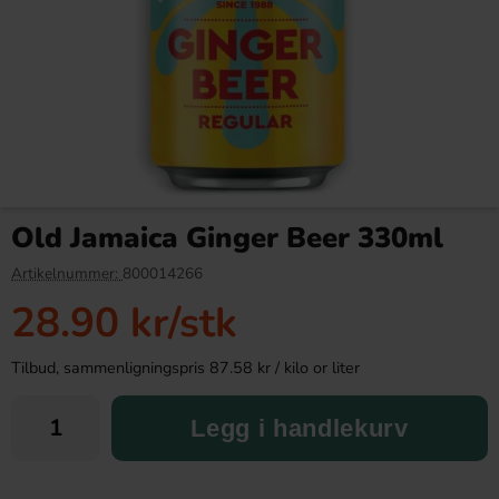
Monster Energy Juice Khaotic
Estrella Potetgull Dill 175g
50cl
Old Jamaica Ginger Beer 330ml
36.90 kr
36.90 kr
Artikelnummer:
800014266
28.90 kr
/stk
Köp
Köp
Tilbud, sammenligningspris 87.58 kr / kilo or liter
Legg i handlekurv