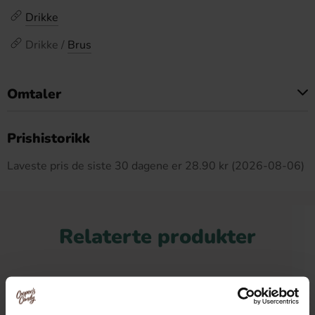
Drikke
Drikke /
Brus
Omtaler
Dette produktet har ingen anmeldelser
Prishistorikk
Laveste pris de siste 30 dagene er 28.90 kr (2026-08-06)
Relaterte produkter
-24%