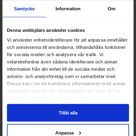
Samtycke
Information
Om
Denna webbplats använder cookies
Vi använder enhetsidentifierare för att anpassa innehållet
och annonserna till användarna, tillhandahålla funktioner
för sociala medier och analysera vår trafik. Vi
vidarebefordrar även sådana identifierare och annan
Old Jamaica Ginger Beer Light
Spirit Of Swe
information från din enhet till de sociala medier och
330ml(BF:2026-08-31)
Watermelon S
annons- och analysföretag som vi samarbetar med.
22 kr
29.90
28.90 kr
Dessa kan i sin tur kombinera informationen med annan
information som du har tillhandahållit eller som de har
Kjøp
Kjø
samlat in när du har använt deras tjänster.
Tillåt alla
Anpassa