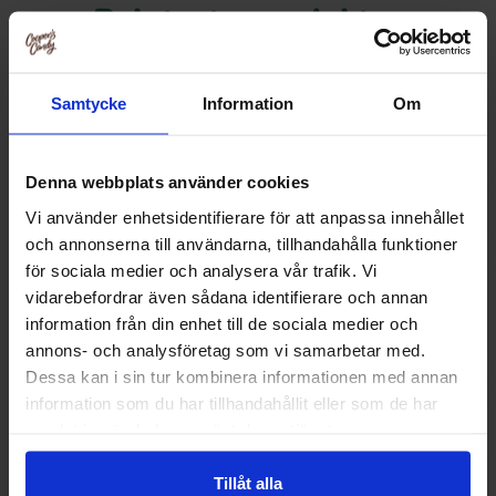
Relaterte produkter
Samtycke
Information
Om
Denna webbplats använder cookies
Vi använder enhetsidentifierare för att anpassa innehållet
och annonserna till användarna, tillhandahålla funktioner
för sociala medier och analysera vår trafik. Vi
vidarebefordrar även sådana identifierare och annan
information från din enhet till de sociala medier och
annons- och analysföretag som vi samarbetar med.
Dessa kan i sin tur kombinera informationen med annan
Nestle Coffee-Mate Chocolate Creme
Nestle Coffee-Ma
425g
French Vani
information som du har tillhandahållit eller som de har
119.90 kr
119.90
samlat in när du har använt deras tjänster.
Kjøp
Kjø
Tillåt alla