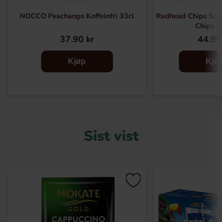
NOCCO Peachango Koffeinfri 33cl
Redhead Chips Sou
Chips 
37.90 kr
44.90
Kjøp
Kjø
Sist vist