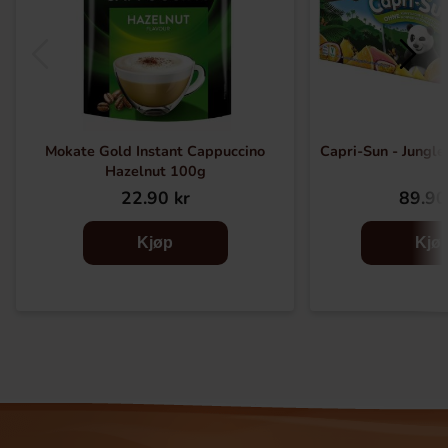
Mokate Gold Instant Cappuccino
Capri-Sun - Jungle
Hazelnut 100g
22.90 kr
89.90
Kjøp
Kjø