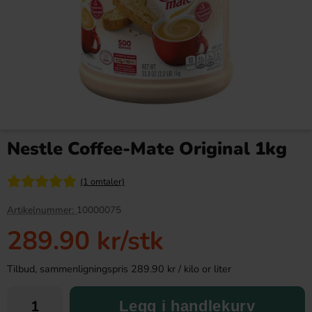
Daim Mini 250g (BF: 2026-
Red Bull Green Drakfrukt 25cl
06-12)
Nestle Coffee-Mate Original 1kg
19.90 kr
38.90 kr
99.90 kr
(1 omtaler)
Köp
Köp
Artikelnummer:
10000075
289.90 kr
/stk
Tilbud, sammenligningspris 289.90 kr / kilo or liter
Legg i handlekurv