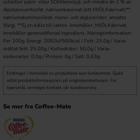
och/eller palm- eller SOJAbönolja), och mindre än 2 % av
dipotassiumfosfat, natriumkaseinat (ett MJÖLKderivat)**,
natriumaluminosilikat, mono- och diglycerider, annatto
(färg). **Ej en källa till laktos. Innehåller: MJÖLKderivat.
Innehåller genmodifierad ingrediens. Näringsinformation:
Per 100g. Energi: 2092kJ/500kcal / Fett: 25,0g / Varav
mättat fett: 25,00g / Kolhydrater: 50,0g / Varav
sockerarter: 0,0g / Protein: 0g / Salt: 0,63g.
Endringer i innholdet av produktene kan forekomme. Sjekk
alltid produktinformasjonen på originalemballasjen. For
spørsmål, vennligst kontakt vår kundeservice.
Se mer fra Coffee-Mate