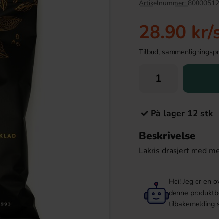
Artikelnummer:
80000512
28.90 kr
/
Tilbud, sammenligningspris
På lager 12 stk
Beskrivelse
akritskola 3kg
Popz Micropopcorn 3-Pack Butter 270g
Lakris drasjert med m
369.90 kr
36.90 kr
r
Hei! Jeg er en o
Köp
denne produktbes
tilbakemelding
s