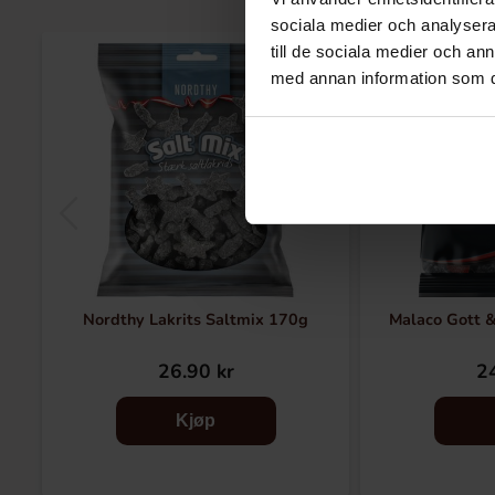
sociala medier och analysera 
till de sociala medier och a
med annan information som du 
Nordthy Lakrits Saltmix 170g
Malaco Gott &
26.90 kr
24
Kjøp