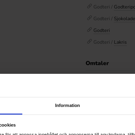
Godteri /
Godterip
Godteri /
Sjokolad
Godteri
Godteri /
Lakris
Omtaler
De
Prishistorikk
Laveste pris de siste
Information
Relaterte produkter
cookies
e för att anpassa innehållet och annonserna till användarna, tillh