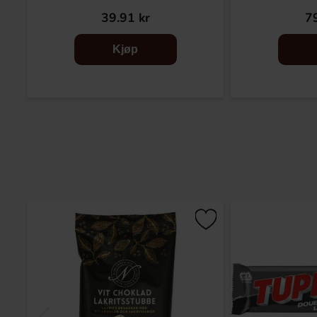
39.91 kr
79
Kjøp