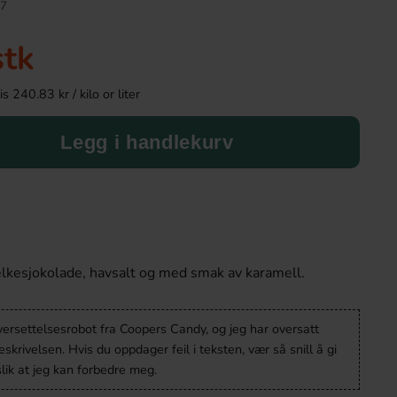
7
stk
 240.83 kr / kilo or liter
Legg i handlekurv
Red Bull Green Drakfrukt 25cl
Kinder Maxi
elkesjokolade, havsalt og med smak av karamell.
38.90 kr
9.90 kr
versettelsesrobot fra Coopers Candy, og jeg har oversatt
Köp
Köp
krivelsen. Hvis du oppdager feil i teksten, vær så snill å gi
lik at jeg kan forbedre meg.