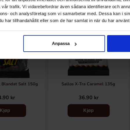
vår trafik. Vi vidarebefordrar även sådana identifierare och anna
nnons- och analysföretag som vi samarbetar med. Dessa kan i sin
har tillhandahållit eller som de har samlat in när du har använt 
Anpassa
 Blandat Salt 150g
Sallos X-Tra Caramel 135g
.90 kr
36.90 kr
Kjøp
Kjøp