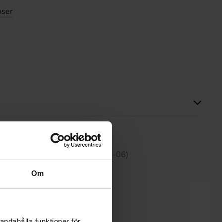
oser
e
tte produktet har ingen anmeldelser
 30 dagene er 28.90 kr (2026-08-06)
Om
andahålla funktioner för