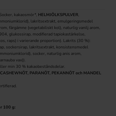
(Socker, kakaosmör*,
HELMJÖLKSPULVER
,
moniumklorid), lakritsextrakt, emulgeringsmedel
arom, färgämne (vegetabiliskt kol), naturlig vanilj arom,
04, glukossirap, modifierad tapiokastärkelse,
kos, raps) i varierande proportion). Lakrits (30 %):
rap, sockersirap, lakritsextrakt, konsistensmedel
(ammoniumklorid), socker, naturlig anis arom,
arnauba vax)).
ller min 30 % kakaobeståndsdelar.
, CASHEWNÖT, PARANÖT, PEKANNÖT och MANDEL
rtifierad.
r 100 g: