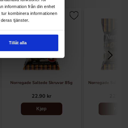
n information från din enhet
 tur kombinera informationen
deras tjänster.
Tillåt alla
Norregade Saltede Skruvar 85g
Norregade Saltede 
22.90 kr
22.90 k
Kjøp
Kjøp