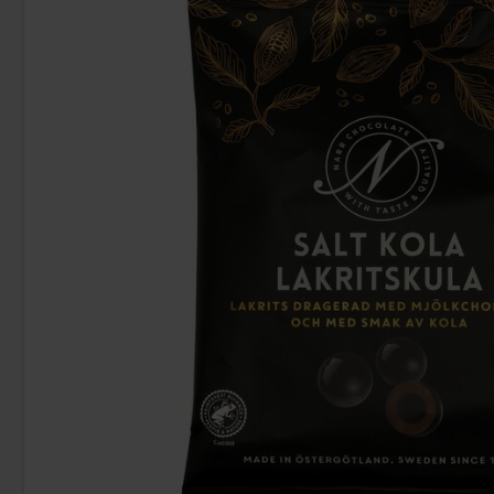
-8%
Taylors Bedtime Brew 40st 100g
Ryfors L
79.90 kr
399.90 k
Köp
Köp