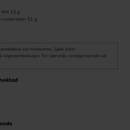
 fett 13 g
v sockerarter 51 g
v produktene kan forekomme. Sjekk alltid
 originalemballasjen. For spørsmål, vennligst kontakt vår
Choklad
nende