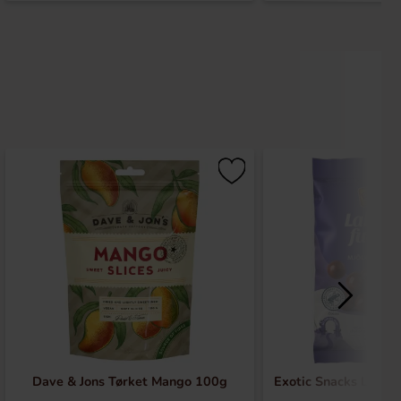
Dave & Jons Tørket Mango 100g
Exotic Snacks Lakri