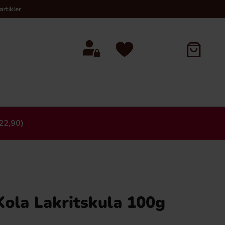
rtikler
22,90)
×
Kola Lakritskula 100g