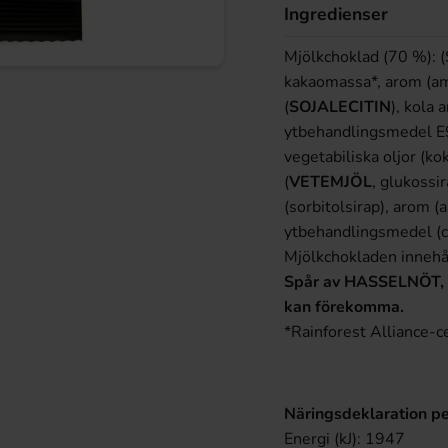
Ingredienser
Mjölkchoklad (70 %): 
kakaomassa*, arom (am
(
SOJALECITIN
), kola 
ytbehandlingsmedel E9
vegetabiliska oljor (ko
(
VETEMJÖL
, glukossi
(sorbitolsirap), arom 
ytbehandlingsmedel (c
Mjölkchokladen innehå
Spår av HASSELNÖT
kan förekomma.
*Rainforest Alliance-ce
Näringsdeklaration pe
Energi (kJ): 1947