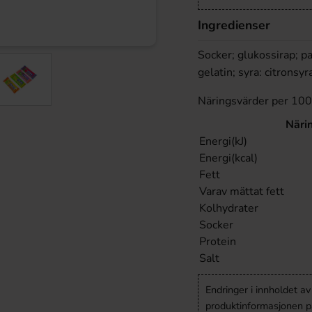
Ingredienser
Socker; glukossirap; p
gelatin; syra: citronsy
Näringsvärder per 10
Näri
Energi(kJ)
Energi(kcal)
Fett
Varav mättat fett
Kolhydrater
Socker
Protein
Salt
Endringer i innholdet a
produktinformasjonen på