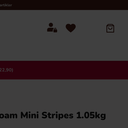
rtikler
22,90)
×
oam Mini Stripes 1.05kg