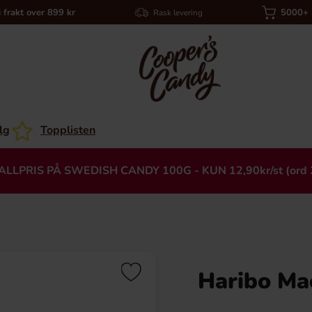
i frakt over 899 kr
5000+ a
Rask levering
lg
Topplisten
ALLPRIS PÅ SWEDISH CANDY 100G - KUN 12,90kr/st (ord 
Haribo Ma
Heading