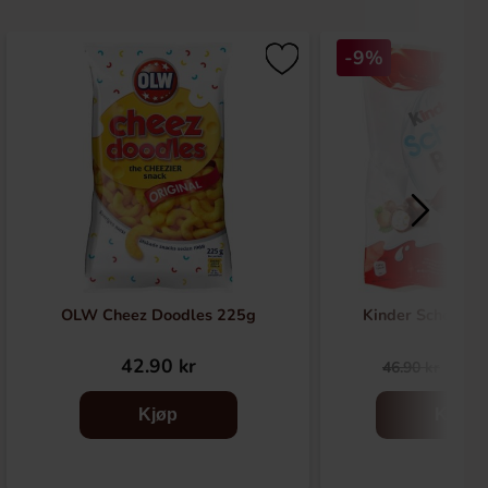
-9%
OLW Cheez Doodles 225g
Kinder Schokobo
42.90 kr
42.
46.90 kr
Kjøp
Kjøp