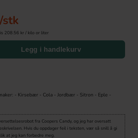
/stk
 208.56 kr / kilo or liter
Legg i handlekurv
Trolli Rainbow Strips Sour Mix 85g
HALMSTAD CRUS
Passsion 3
- Sitron - Eple -
25.90 kr
24.90 k
Köp
Köp
versettelsesrobot fra Coopers Candy, og jeg har oversatt
krivelsen. Hvis du oppdager feil i teksten, vær så snill å gi
lik at jeg kan forbedre meg.