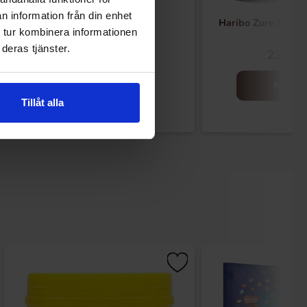
n information från din enhet
Haribo Kikkers 1kg
Haribo Zure Bomm
 tur kombinera informationen
deras tjänster.
229.90 kr
239 kr
Kjøp
Kjøp
Tillåt alla