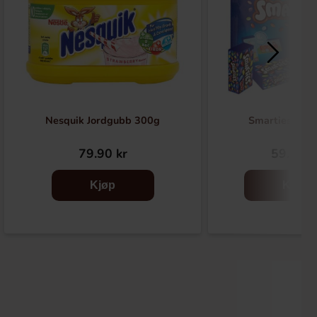
Nesquik Jordgubb 300g
Smarties Mini
79.90 kr
59.90 k
Kjøp
Kjøp