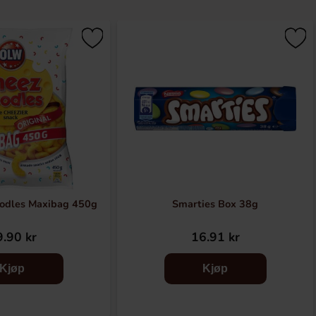
odles Maxibag 450g
Smarties Box 38g
.90 kr
16.91 kr
Kjøp
Kjøp