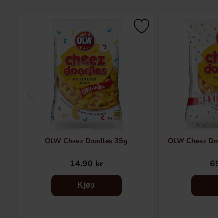
OLW Cheez Doodles 35g
OLW Cheez Do
14.90 kr
69
Kjøp