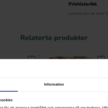
De
Prishistorikk
Laveste pris de siste
Relaterte produkter
Information
cookies
e för att anpassa innehållet och annonserna till användarna, tillh