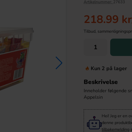
Artikelnummer:
27633
218.99 kr
Tilbud, sammenligningspris
Kun 2 på lager
Beskrivelse
ries & Cream 330ml x
OLW Dippmix Cheez Original 23g
24st
Inneholder følgende smaker: - Kirsebær - Cola - Jordbær 
679.90 kr
15.90 kr
Appelsin
r
Köp
Hei! Jeg er en o
denne produktbes
tilbakemelding
s