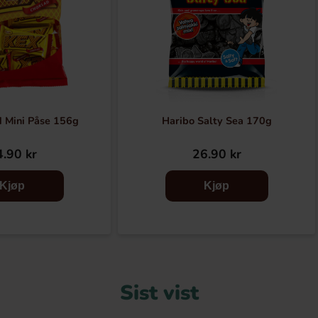
 Mini Påse 156g
Haribo Salty Sea 170g
.90 kr
26.90 kr
Kjøp
Kjøp
Sist vist