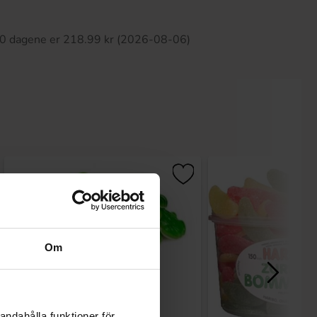
tte produktet har ingen anmeldelser
 30 dagene er 218.99 kr (2026-08-06)
Om
andahålla funktioner för