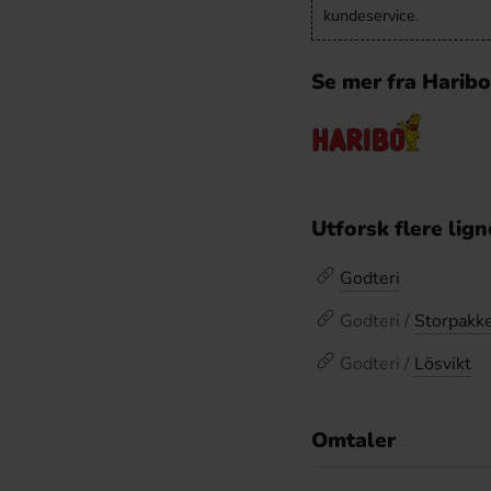
kundeservice.
Se mer fra Harib
Utforsk flere lig
Godteri
Godteri /
Storpakk
Godteri /
Lösvikt
Omtaler