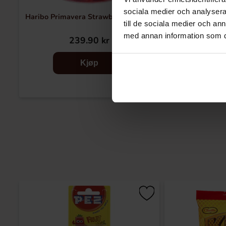
sociala medier och analysera 
Haribo Primavera Strawberry 1.05kg
Haribo Strawb
till de sociala medier och a
med annan information som du 
239.90 kr
249.90 k
Kjøp