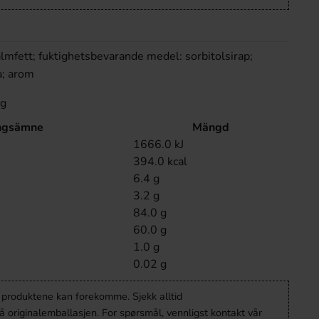
almfett; fuktighetsbevarande medel: sorbitolsirap;
ra; arom
0g
ngsämne
Mängd
1666.0 kJ
394.0 kcal
6.4 g
3.2 g
84.0 g
60.0 g
1.0 g
0.02 g
v produktene kan forekomme. Sjekk alltid
 originalemballasjen. For spørsmål, vennligst kontakt vår