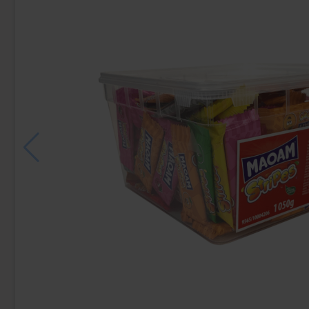
-8%
Red Bull Green Drakfrukt 25cl
Pepsi Strawber
38.90 kr
741.60 k
Köp
Köp