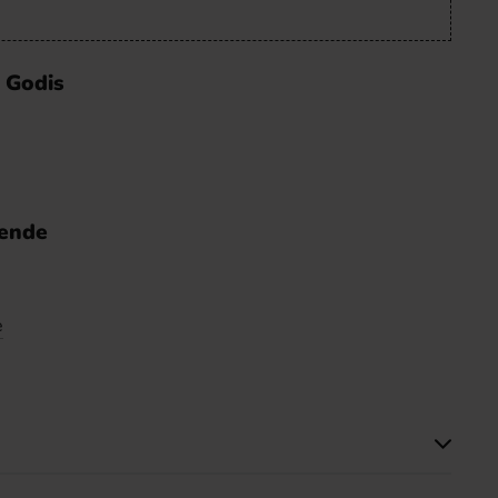
o Godis
nende
e