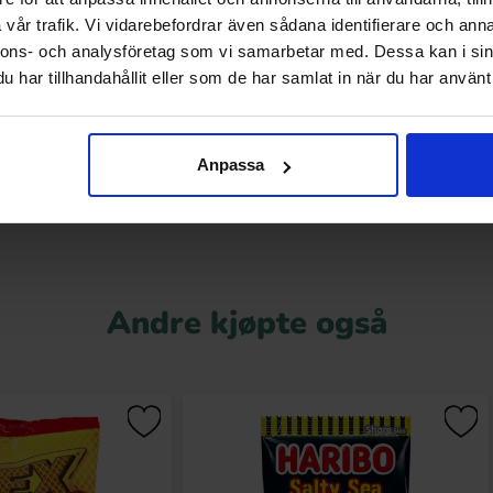
vår trafik. Vi vidarebefordrar även sådana identifierare och anna
erry Softies 1.4kg
Haribo Kiss-Cola 1.35kg
nnons- och analysföretag som vi samarbetar med. Dessa kan i sin
har tillhandahållit eller som de har samlat in när du har använt 
229.90 kr
239 kr
r
Kjøp
Kjøp
Anpassa
Andre kjøpte også