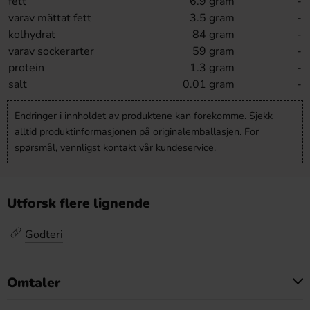
fett
6.9 gram
-
varav mättat fett
3.5 gram
-
kolhydrat
84 gram
-
varav sockerarter
59 gram
-
protein
1.3 gram
-
salt
0.01 gram
-
Endringer i innholdet av produktene kan forekomme. Sjekk
alltid produktinformasjonen på originalemballasjen. For
spørsmål, vennligst kontakt vår kundeservice.
Utforsk flere lignende
Godteri
Omtaler