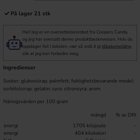
På lager 21 stk
Hei! Jeg er en oversettelsesrobot fra Coopers Candy,
og jeg har oversatt denne produktbeskrivelsen. Hvis du
oppdager feil i teksten, vær så snill å gi
tilbakemelding
slik at jeg kan forbedre meg.
Ingredienser
Socker; glukossirap; palmfett; fuktighetsbevarande medel:
sorbitolsirap; gelatin; syra: citronsyra; arom.
Näringsvärden per 100 gram
mängd
% av DRI
energi
1705 kilojoule
-
energi
404 kilokalori
-