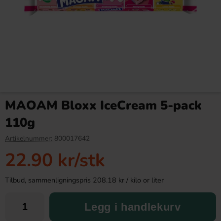
Tupla Double Layer Liquorice
Golden Lily Toffee 1kg
48g
MAOAM Bloxx IceCream 5-pack
19.90 kr
149.90 kr
110g
Köp
Köp
Artikelnummer:
800017642
22.90 kr
/stk
Tilbud, sammenligningspris 208.18 kr / kilo or liter
Legg i handlekurv