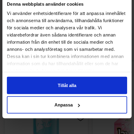
Denna webbplats använder cookies
Tweek Sour Supreme 80g
Pistols Jord
Vi använder enhetsidentifierare för att anpassa innehållet
och annonserna till användarna, tillhandahålla funktioner
29.90 kr
19.90
för sociala medier och analysera vår trafik. Vi
vidarebefordrar även sådana identifierare och annan
Kjøp
Kjø
information från din enhet till de sociala medier och
annons- och analysföretag som vi samarbetar med.
Dessa kan i sin tur kombinera informationen med annan
information som du har tillhandahållit eller som de har
samlat in när du har använt deras tjänster.
Tillåt alla
Andre kjøpte også
Anpassa