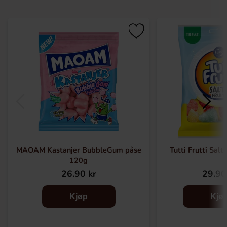
MAOAM Kastanjer BubbleGum påse
Tutti Frutti Salt
120g
26.90 kr
29.90
Kjøp
Kjø