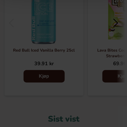
Red Bull Iced Vanilla Berry 25cl
Lava Bites Coo
Strawberr
39.91 kr
69.90
Kjøp
Kjø
Sist vist