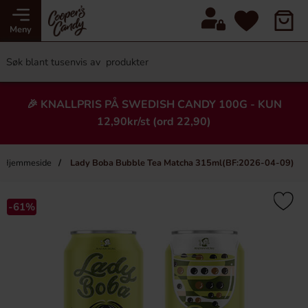
Meny
🎉 KNALLPRIS PÅ SWEDISH CANDY 100G - KUN
12,90kr/st (ord 22,90)
Hjemmeside
Lady Boba Bubble Tea Matcha 315ml(BF:2026-04-09)
×
Heading
-61%
-70%