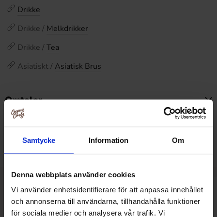
Drikke
Drikke /
Melkdrikker
Drikke /
Tea
Asiatiskt /
Asiatisk Brus
Omtaler
Dette produktet har ingen anmeldelser
Prishistorikk
Samtycke
Information
Om
Laveste pris de siste 30 dagene er 15 kr (2026-08-10)
Denna webbplats använder cookies
Vi använder enhetsidentifierare för att anpassa innehållet
Relaterte produkter
och annonserna till användarna, tillhandahålla funktioner
för sociala medier och analysera vår trafik. Vi