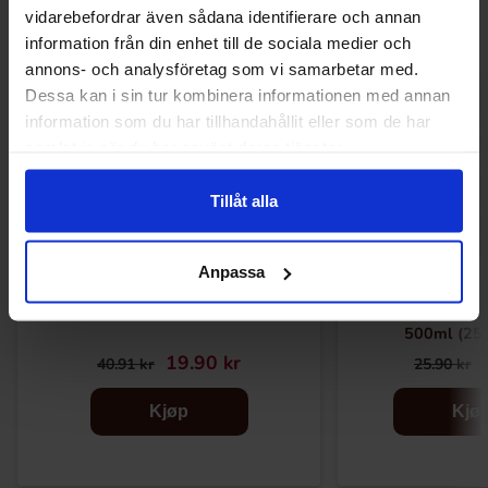
vidarebefordrar även sådana identifierare och annan
information från din enhet till de sociala medier och
-51%
-15%
annons- och analysföretag som vi samarbetar med.
Dessa kan i sin tur kombinera informationen med annan
information som du har tillhandahållit eller som de har
samlat in när du har använt deras tjänster.
Tillåt alla
Anpassa
GLQ Marshmallow Milk Tea Figur 80g
Durstlöscher Stra
500ml (25
19.90 kr
40.91 kr
25.90 kr
Kjøp
Kjø