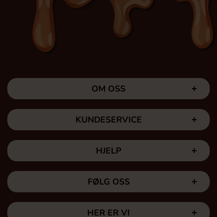
OM OSS
KUNDESERVICE
HJELP
FØLG OSS
HER ER VI