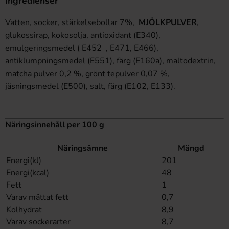
Ingredienser
Vatten, socker, stärkelsebollar 7%,
MJÖLKPULVER
,
glukossirap, kokosolja, antioxidant (E340),
emulgeringsmedel (
E452
, E471, E466),
antiklumpningsmedel (E551), färg (E160a), maltodextrin,
matcha pulver 0,2 %, grönt tepulver 0,07 %,
jäsningsmedel (E500), salt, färg (E102, E133).
Näringsinnehåll per 100 g
Näringsämne
Mängd
Energi(kJ)
201
Energi(kcal)
48
Fett
1
Varav mättat fett
0,7
Kolhydrat
8,9
Varav sockerarter
8,7