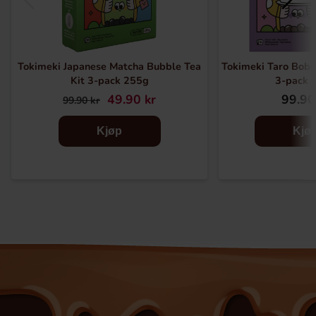
Tokimeki Japanese Matcha Bubble Tea
Tokimeki Taro Bobo
Kit 3-pack 255g
3-pack 
49.90 kr
99.90
99.90 kr
Kjøp
Kjø