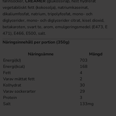
farinsocker,
CREAMER
(glukossirap, helt hydrerat
vegetabiliskt fett (kokosolja), natriumkaseinat,
dikaliumfosfat, natrium, tripolyfosfat, mono- och
diglycerider, mono- och diglycerider citrat, kisel dioxid,
betakaroten, svart te, arom, emulgeringsmedel (E473, E
471), E466, E500, salt.
Näringsinnehåll per portion (350g)
Näringsämne
Mängd
Energi(kJ)
703
Energi(kcal)
168
Fett
4
Varav mättat fett
2
Kolhydrat
30
Varav sockerarter
29
Protein
3
Salt
133mg