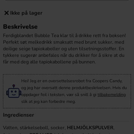
Ikke på lager
Beskrivelse
Ferdigblandet Bubble Tea klar til å drikke rett fra boksen!
Perfekt søt melkedrikk smaksatt med brunt sukker, med
deilige seige tapiokaboller og uten tilsetningsstoffer. En
tykkere sugerør anbefales når du drikker for å sikre at du
får med deg alle tapiokabollene på bunnen.
Hei! Jeg er en oversettelsesrobot fra Coopers Candy,
og jeg har oversatt denne produktbeskrivelsen. Hvis du
oppdager feil i teksten, vær så snill å gi
tilbakemelding
slik at jeg kan forbedre meg.
Ingredienser
Vatten, stärkelseboll, socker,
HELMJÖLKSPULVER
,