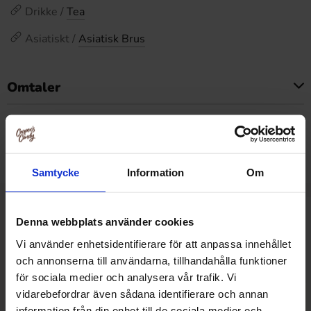
Drikke /
Tea
Asiatiskt /
Asiatisk Brus
Omtaler
Dette produktet har ingen anmeldelser
Prishistorikk
Laveste pris de siste 30 dagene er 38.90 kr (2026-08-08)
Samtycke
Information
Om
Relaterte produkter
Denna webbplats använder cookies
Vi använder enhetsidentifierare för att anpassa innehållet
och annonserna till användarna, tillhandahålla funktioner
för sociala medier och analysera vår trafik. Vi
vidarebefordrar även sådana identifierare och annan
information från din enhet till de sociala medier och