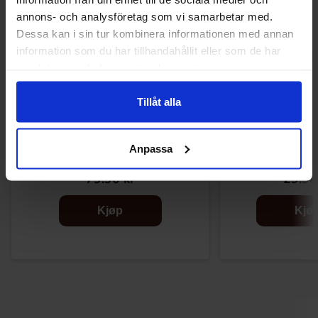
annons- och analysföretag som vi samarbetar med.
Dessa kan i sin tur kombinera informationen med annan
information som du har tillhandahållit eller som de har
samlat in när du har använt deras tjänster.
Tillåt alla
Tokimeki Cocoa Mocha Bubble Tea Kit 3-
Spirit Of Sweden 
Anpassa
pack 255g
Soda 3
79.90 kr
29.90
Kjøp
Kjø