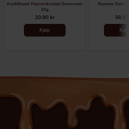
Kryddhuset Popcornkrydda Sourcream
Ramune Soda M
25g
20.90 kr
38.90
Kjøp
Kjø