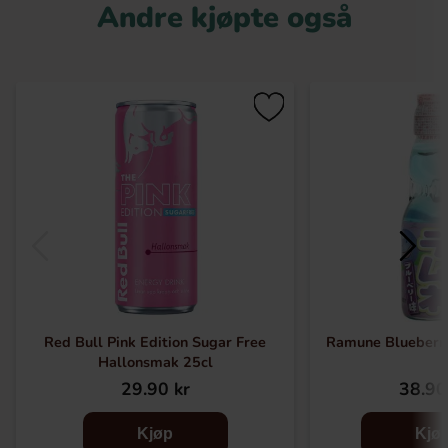
Andre kjøpte også
Red Bull Pink Edition Sugar Free
Ramune Blueberr
Hallonsmak 25cl
29.90 kr
38.90
Kjøp
Kjø