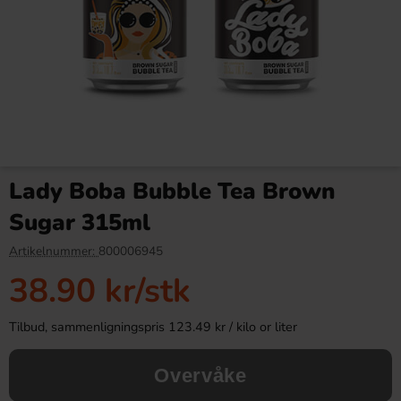
Jaffa Zero Sugar Citrus 33cl x
Lakritsmix Sockerfri 1kg
24st
Lady Boba Bubble Tea Brown
649.90 kr
99.90 kr
693.60 kr
189.90 kr
Sugar 315ml
Köp
Köp
Artikelnummer:
800006945
38.90 kr
/stk
Tilbud, sammenligningspris 123.49 kr / kilo or liter
Overvåke