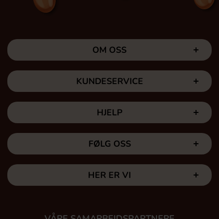
OM OSS
KUNDESERVICE
HJELP
FØLG OSS
HER ER VI
VÅRE SAMARBEIDSPARTNERE