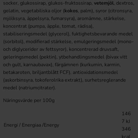
socker, glukossirap, glukos-fruktossirap,
vetemjöl
, dextros,
gelatin, vegetabiliska oljor (
kokos
, palm), syror (citronsyra,
mjölksyra, äppelsyra, fumarsyra), aromämne, stärkelse,
koncentrat (pumpa, äpple, tomat, rädisa),
stabiliseringsmedel (glycerol), fuktighetsbevarande medel
(sorbitol), modifierad stärkelse, emulgeringsmedel (mono-
och diglycerider av fettsyror), koncentrerad druvsaft,
geleringsmedel (pektin), ytbehandlingsmedel (bivax vitt
och gult, karnaubavax), färgämnen (kurkumin, karmin,
betakaroten, briljantblått FCF), antioxidationsmedel
(askorbinsyra, tokoferolrika extrakt), surhetsreglerande
medel (natriumcitrater).
Näringsvärde per 100g
146
7 kJ
Energi / Energiaa /Energy
346
kcal