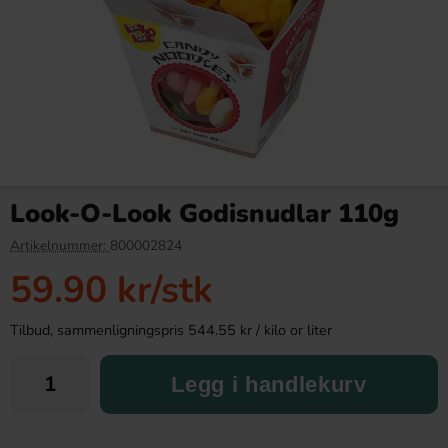
Monster Energy Ultra Fiesta
OLW Dippmix Cheez Original
50cl x 24st
23g
Look-O-Look Godisnudlar 110g
749.90 kr
15.90 kr
885.60 kr
Artikelnummer:
800002824
59.90 kr
/stk
Köp
Köp
Tilbud, sammenligningspris 544.55 kr / kilo or liter
Legg i handlekurv