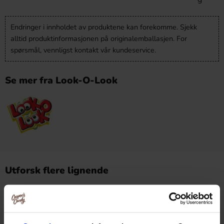
Endringer i innholdet av produktene kan forekomme. Sjekk
alltid produktinformasjonen på originalemballasjen. For
spørsmål, vennligst kontakt vår kundeservice.
Se mer fra Look-O-Look
Utforsk flere lignende
Godteri
Godteri /
Barnas favoritter