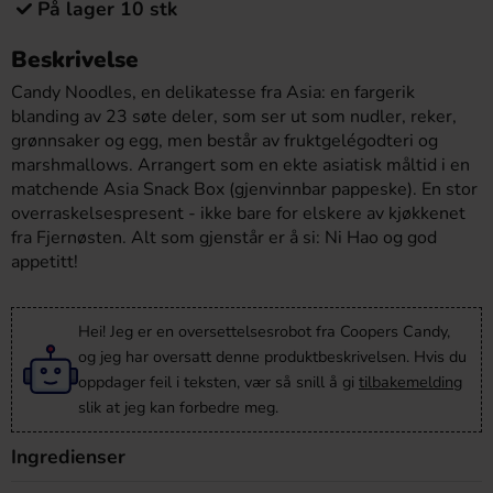
På lager 10 stk
Beskrivelse
Candy Noodles, en delikatesse fra Asia: en fargerik
blanding av 23 søte deler, som ser ut som nudler, reker,
grønnsaker og egg, men består av fruktgelégodteri og
marshmallows. Arrangert som en ekte asiatisk måltid i en
matchende Asia Snack Box (gjenvinnbar pappeske). En stor
overraskelsespresent - ikke bare for elskere av kjøkkenet
fra Fjernøsten. Alt som gjenstår er å si: Ni Hao og god
appetitt!
Hei! Jeg er en oversettelsesrobot fra Coopers Candy,
og jeg har oversatt denne produktbeskrivelsen. Hvis du
oppdager feil i teksten, vær så snill å gi
tilbakemelding
slik at jeg kan forbedre meg.
Ingredienser