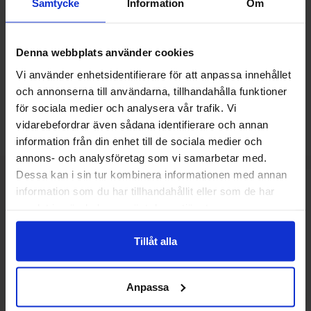
Samtycke
Information
Om
Godteri /
Gelégodteri
Denna webbplats använder cookies
Omtaler
Vi använder enhetsidentifierare för att anpassa innehållet
och annonserna till användarna, tillhandahålla funktioner
Dette produktet har ingen anmeldelser
Prishistorikk
för sociala medier och analysera vår trafik. Vi
vidarebefordrar även sådana identifierare och annan
Laveste pris de siste 30 dagene er 59.90 kr (2026-08-06)
information från din enhet till de sociala medier och
annons- och analysföretag som vi samarbetar med.
Dessa kan i sin tur kombinera informationen med annan
information som du har tillhandahållit eller som de har
Relaterte produkter
samlat in när du har använt deras tjänster.
Tillåt alla
Anpassa