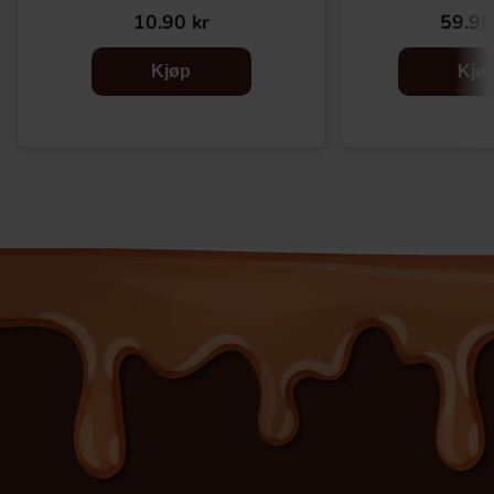
10.90 kr
59.90
Kjøp
Kjø