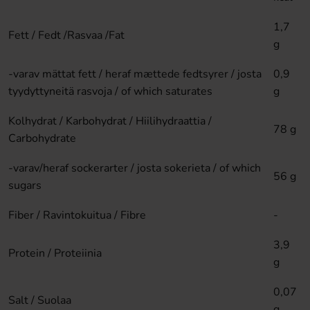
1,7
Fett / Fedt /Rasvaa /Fat
g
-varav mättat fett / heraf mættede fedtsyrer / josta
0,9
tyydyttyneitä rasvoja / of which saturates
g
Kolhydrat / Karbohydrat / Hiilihydraattia /
78 g
Carbohydrate
-varav/heraf sockerarter / josta sokerieta / of which
56 g
sugars
Fiber / Ravintokuitua / Fibre
-
3,9
Protein / Proteiinia
g
0,07
Salt / Suolaa
g