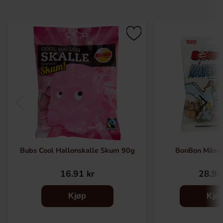
Bubs Cool Hallonskalle Skum 90g
BonBon Måssk
16.91 kr
28.90
Kjøp
Kjø