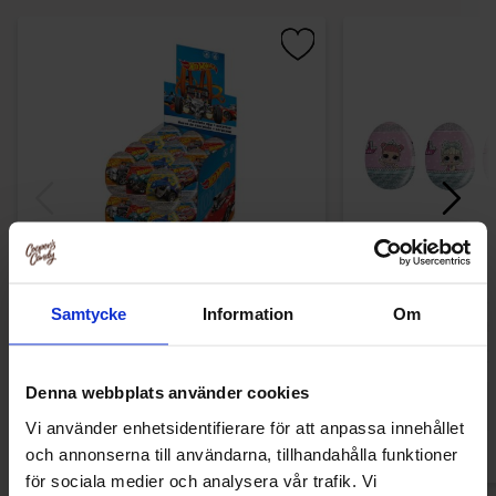
Hot Wheels Surprise Chokladägg 20g
L.O.L Surprise C
Samtycke
Information
Om
(1st)
(1st
20.90 kr
22.90
Denna webbplats använder cookies
Kjøp
Kjø
Vi använder enhetsidentifierare för att anpassa innehållet
och annonserna till användarna, tillhandahålla funktioner
för sociala medier och analysera vår trafik. Vi