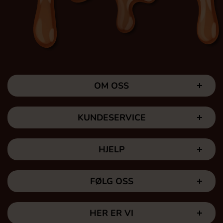
OM OSS
KUNDESERVICE
HJELP
FØLG OSS
HER ER VI