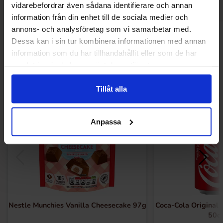
vidarebefordrar även sådana identifierare och annan
information från din enhet till de sociala medier och
annons- och analysföretag som vi samarbetar med.
Andre kjøpte også
Dessa kan i sin tur kombinera informationen med annan
information som du har tillhandahållit eller som de har
samlat in när du har använt deras tjänster.
Ny!
Tillåt alla
Anpassa
Nestle Munchies Vanilla Cheesecake 97g
Coca-Cola Original 
50cl