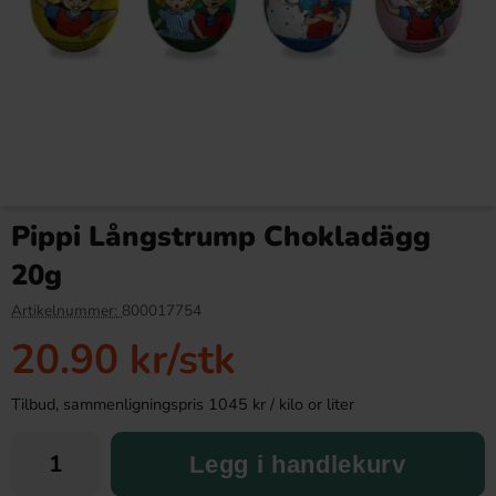
Ronny & Ragge Buttcracker
Tabby Chicken Wings
Chips Kaviar & Knäckemacka
Chocolate 50g
Pippi Långstrump Chokladägg
150g
36.90 kr
19.90 kr
34.90 kr
20g
Köp
Köp
Artikelnummer:
800017754
20.90 kr
/stk
Tilbud, sammenligningspris 1045 kr / kilo or liter
Legg i handlekurv