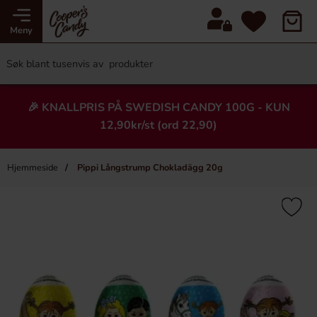
Meny
🎉 KNALLPRIS PÅ SWEDISH CANDY 100G - KUN
12,90kr/st (ord 22,90)
Hjemmeside
Pippi Långstrump Chokladägg 20g
×
Heading
Ny!
-43%