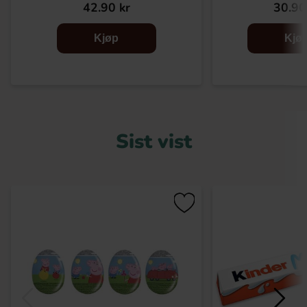
42.90 kr
30.90
Kjøp
Kjø
Sist vist