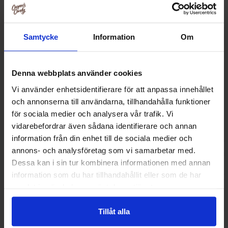
Samtycke
Information
Om
Denna webbplats använder cookies
Vi använder enhetsidentifierare för att anpassa innehållet
och annonserna till användarna, tillhandahålla funktioner
för sociala medier och analysera vår trafik. Vi
vidarebefordrar även sådana identifierare och annan
information från din enhet till de sociala medier och
annons- och analysföretag som vi samarbetar med.
Hersheys Kisses 137g
Hersheys Miniatu
Dessa kan i sin tur kombinera informationen med annan
information som du har tillhandahållit eller som de har
56.90 kr
69.90
samlat in när du har använt deras tjänster.
Kjøp
Kjø
Tillåt alla