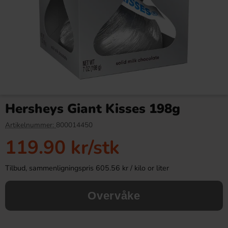
Tabby Chicken Wings
Ronny & Ragge Buttcracker
Chocolate 50g
Chips Kaviar & Knäckemacka
Hersheys Giant Kisses 198g
150g
19.90 kr
36.90 kr
34.90 kr
Artikelnummer:
800014450
119.90 kr
/stk
Köp
Köp
Tilbud, sammenligningspris 605.56 kr / kilo or liter
Overvåke