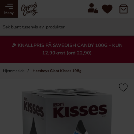
Meny
🎉 KNALLPRIS PÅ SWEDISH CANDY 100G - KUN
12,90kr/st (ord 22,90)
Hjemmeside
Hersheys Giant Kisses 198g
×
Heading
-43%
Ny!