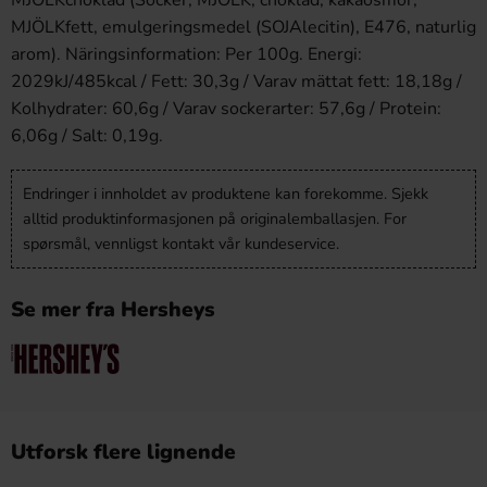
MJÖLKchoklad (Socker, MJÖLK, choklad, kakaosmör,
MJÖLKfett, emulgeringsmedel (SOJAlecitin), E476, naturlig
arom). Näringsinformation: Per 100g. Energi:
2029kJ/485kcal / Fett: 30,3g / Varav mättat fett: 18,18g /
Kolhydrater: 60,6g / Varav sockerarter: 57,6g / Protein:
6,06g / Salt: 0,19g.
Endringer i innholdet av produktene kan forekomme. Sjekk
alltid produktinformasjonen på originalemballasjen. For
spørsmål, vennligst kontakt vår kundeservice.
Se mer fra Hersheys
Utforsk flere lignende