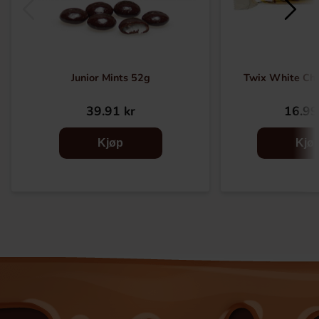
Junior Mints 52g
Twix White Ch
39.91 kr
16.99
Kjøp
Kjø