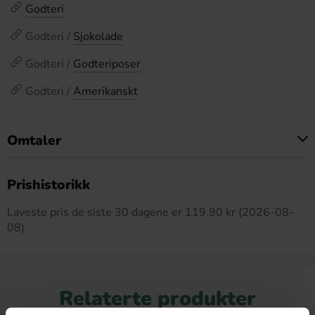
Godteri
Godteri /
Sjokolade
Godteri /
Godteriposer
Godteri /
Amerikanskt
Omtaler
Dette produktet har ingen anmeldelser
Prishistorikk
Laveste pris de siste 30 dagene er 119.90 kr (2026-08-
08)
Relaterte produkter