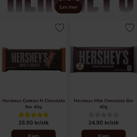
Les mer
Hersheys är en av världens största tillverkare utav choklad
med ikoniska produkter som Hersheys Cookies N Creme,
Hersheys Kisses, Milk Duds och Whoppers.
Hersheys Cookies N Chocolate
Hersheys Milk Chocolate Bar
Bar 40g
40g
26.90 kr/stk
24.90 kr/stk
Kjøp
Kjøp