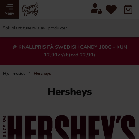
Meny
🎉 KNALLPRIS PÅ SWEDISH CANDY 100G - KUN
12,90kr/st (ord 22,90)
Hjemmeside
Hersheys
Hersheys