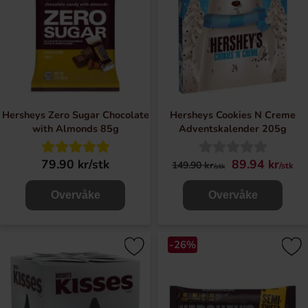
Hersheys Zero Sugar Chocolate
Hersheys Cookies N Creme
with Almonds 85g
Adventskalender 205g
79.90 kr/stk
89.94 kr
149.90 kr
/stk
/stk
Overvåke
Overvåke
-26%