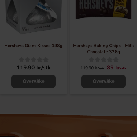
Hersheys Giant Kisses 198g
Hersheys Baking Chips - Milk
Chocolate 326g
119.90 kr/stk
89 kr
119.90 kr
/stk
/stk
Overvåke
Overvåke