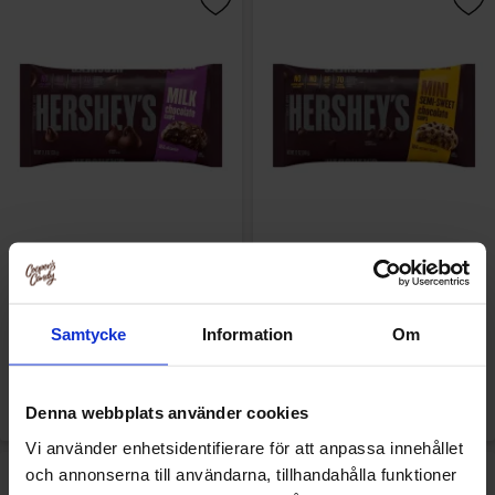
Hersheys Baking Chips - Milk
Hersheys Mini Semi Sweet
Chocolate 326g
Baking Chips 340g
Samtycke
Information
Om
99 kr/stk
99.90 kr/stk
Overvåke
Overvåke
Denna webbplats använder cookies
Vi använder enhetsidentifierare för att anpassa innehållet
och annonserna till användarna, tillhandahålla funktioner