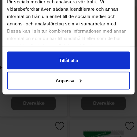
för sociala medier och analysera vår trafik. Vi
vidarebefordrar även sådana identifierare och annan
information från din enhet till de sociala medier och
annons- och analysföretag som vi samarbetar med.
Dessa kan i sin tur kombinera informationen med annan
information som du har tillhandahållit eller som de har
samlat in när du har använt deras tjänster.
Tillåt alla
Hersheys Chocolate Syrup 680g
Hersheys Kisses Cookies N
Creme 283g
Anpassa
99.90 kr/stk
119.90 kr/stk
Overvåke
Overvåke